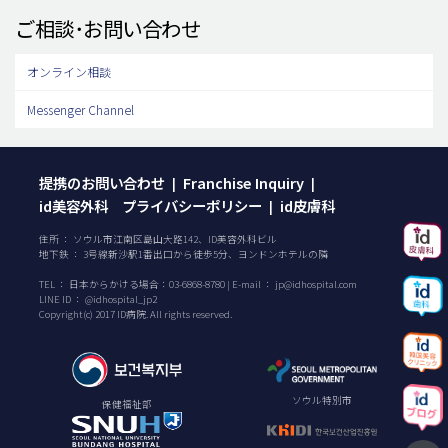
ご相談･お問い合わせ
オンライン相談
Messenger Channel
提携のお問い合わせ
Franchise Inquiry
|
|
id美容外科 プライバシーポリシー
id皮膚科
|
住所 ： ソウル市江南区島山大路142、ID美容外科ビル
地下鉄 ： 3号線新沙駅1番出口から徒歩5分、ヨンドンホテルの隣
TEL ：
日本からかける場合：
03-6868-8780
| E-mail ：
jp@idhospital.com
LINE ID ： @idhospital_jp2
Copyright(c) 2017 ID病院. All rights reserved.
ソウル特別市
保健福祉部