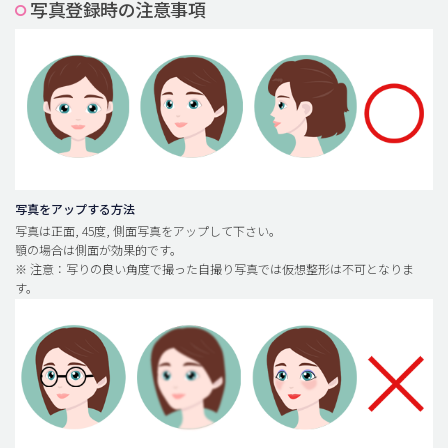
写真登録時の注意事項
脂肪吸引 (大容量)
メンズ整形
idリアルストーリー
idニュース
病院紹介
安全整形
写真をアップする方法
写真は正面, 45度, 側面写真をアップして下さい。
料金一覧
顎の場合は側面が効果的です。
※ 注意：写りの良い角度で撮った自撮り写真では仮想整形は不可となりま
ご相談のお問い合わせ
す。