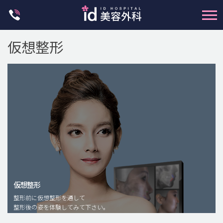
Skip
to
content
仮想整形
輪郭整形
両顎手術
鼻整形
二重・目元整形
仮想整形
脂肪注入(アンチエイジング)
整形前に仮想整形を通して
豊胸手術・バストアップ
整形後の姿を体験してみて下さい。
プチ整形