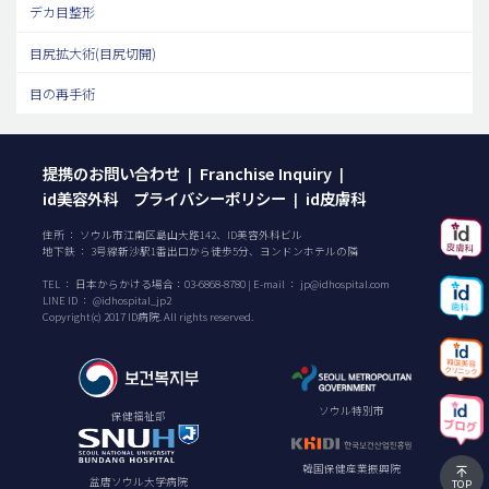
デカ目整形
目尻拡大術(目尻切開)
目の再手術
提携のお問い合わせ
Franchise Inquiry
|
|
id美容外科 プライバシーポリシー
id皮膚科
|
住所 ： ソウル市江南区島山大路142、ID美容外科ビル
地下鉄 ： 3号線新沙駅1番出口から徒歩5分、ヨンドンホテルの隣
TEL ：
日本からかける場合：
03-6868-8780
| E-mail ：
jp@idhospital.com
LINE ID ： @idhospital_jp2
Copyright(c) 2017 ID病院. All rights reserved.
ソウル特別市
保健福祉部
韓国保健産業振興院
盆唐ソウル大学病院
TOP