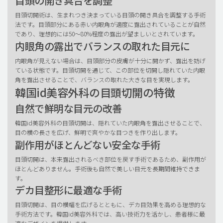
目頭の開き具合を調整
目頭切開術は、生まれつき決まっている目頭の開き具合を調整する手術
法です。目頭部分にある赤い内眼角が適度に露出されていることが自然
であり、理想的には50〜80%程度の露出が望ましいとされています。
内眼角の露出でバランスの取れた目元に
内眼角が見えない場合は、目頭部分の皮膚が十分に開かず、露出を妨げ
ている状態です。目頭切開を通じて、この部位を切開し隠れていた内眼
角を露出させることで、バランスの取れた大きな目を実現します。
韓国id美容外科の目頭切開の特徴
自然で鮮明な目元の改善
韓国id美容外科の目頭切開は、隠れていた内眼角を露出させることで、
目の横の長さを広げ、鮮明で爽やかな目つきを作り出します。
副作用がほとんどない安全な手術
目頭切開は、本来露出されるべき部位を戻す手術であるため、副作用が
ほとんどありません。手術後も自然で美しい目元を長期間維持できま
す。
デカ目整形に最適な手術
目頭切開は、目の横幅を広げるとともに、デカ目効果を高める理想的な
手術方法です。韓国id美容外科では、高い技術力を活かし、患者様に最