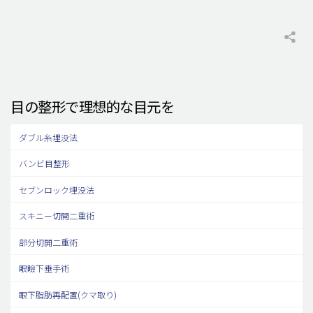
目の整形で理想的な目元を
ダブル糸埋没法
バンビ目整形
セブンロック埋没法
スキニー切開二重術
部分切開二重術
眼瞼下垂手術
眼下脂肪再配置(クマ取り)