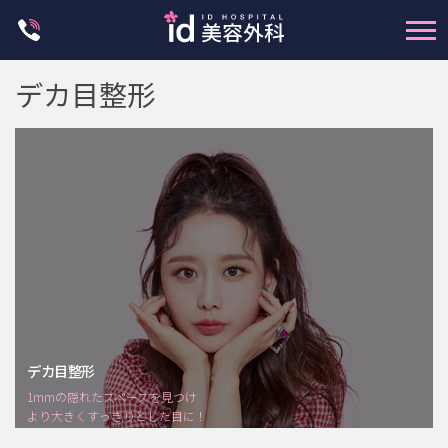
Skip
to
content
輪郭整形
デカ目整形
両顎手術
鼻整形
二重・目元整形
脂肪注入(アンチエイジング)
豊胸手術・バストアップ
プチ整形
脂肪吸引 (大容量)
メンズ整形
デカ目整形
idリアルストーリー
1mmの隠れたスペースを見つけ
より大きくすっきりとした目に！
idニュース