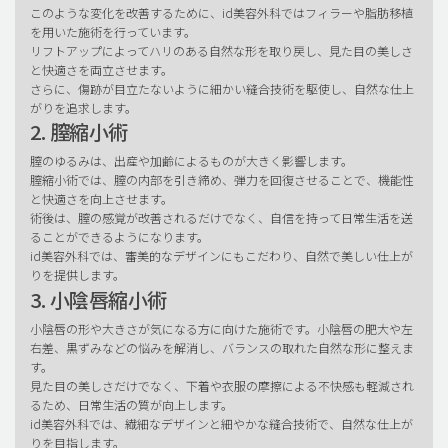
このような変化を改善するために、id美容外科ではフィラーや脂肪移植
を用いた施術を行っています。
リフトアップによってハリのある自然な形を取り戻し、見た目の美しさ
と快適さを両立させます。
さらに、傷跡が目立たないように細かい縫合技術を駆使し、自然な仕上
がりを追求します。
2. 膣縮小術
膣のゆるみは、出産や加齢によるものが大きく影響します。
膣縮小術では、膣の内部を引き締め、弾力を回復させることで、機能性
と快適さを向上させます。
術後は、膣の感覚が改善されるだけでなく、自信を持って日常生活を送
ることができるようになります。
id美容外科では、審美的なデザインにもこだわり、自然で美しい仕上が
りを提供します。
3. 小陰唇縮小術
小陰唇の形や大きさが気になる方に向けた施術です。小陰唇の肥大や左
右差、黒ずみなどの悩みを解消し、バランスの取れた自然な形に整えま
す。
見た目の美しさだけでなく、下着や衣服の摩擦による不快感も軽減され
るため、日常生活の質が向上します。
id美容外科では、繊細なデザインと細やかな縫合技術で、自然な仕上が
りを目指します。