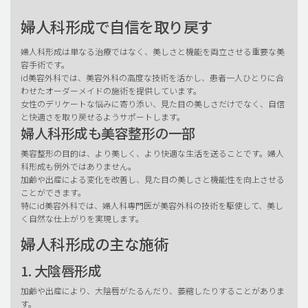
婦人科形成で自信を取り戻す
婦人科形成は単なる治療ではなく、美しさと機能を両立させる重要な美
容手術です。
id美容外科では、美容外科の高度な技術を活かし、患者一人ひとりに合
わせたオーダーメイドの施術を提供しています。
女性のデリケートな悩みに寄り添い、見た目の美しさだけでなく、自信
と快適さを取り戻せるようサポートします。
婦人科形成も美容整形の一部
美容整形の目的は、より美しく、より快適な生活を送ることです。婦人
科形成も例外ではありません。
加齢や出産による変化を改善し、見た目の美しさと機能性を向上させる
ことができます。
特にid美容外科では、婦人科専門医が美容外科の技術を駆使して、美し
く自然な仕上がりを実現します。
婦人科形成の主な施術
1. 大陰唇形成
加齢や出産により、大陰唇がたるんだり、萎縮したりすることがありま
す。