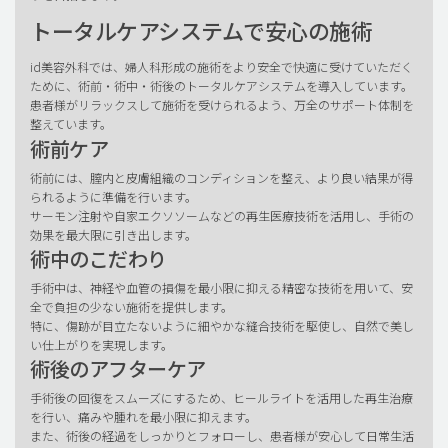
トータルケアシステムで安心の施術
id美容外科では、婦人科形成の施術をより安全で快適に受けていただく
ために、術前・術中・術後のトータルケアシステムを導入しています。
患者様がリラックスして施術を受けられるよう、万全のサポート体制を
整えています。
術前ケア
術前には、膣内と皮膚組織のコンディションを整え、より良い結果が得
られるように準備を行います。
サーモン注射や自家エクソソームなどの再生医療技術を活用し、手術の
効果を最大限に引き出します。
術中のこだわり
手術中は、神経や血管の損傷を最小限に抑える精密な技術を用いて、安
全で負担の少ない施術を提供します。
特に、傷跡が目立たないように細やかな縫合技術を駆使し、自然で美し
い仕上がりを実現します。
術後のアフターケア
手術後の回復をスムーズにするため、ヒールライトを活用した再生治療
を行い、痛みや腫れを最小限に抑えます。
また、術後の経過をしっかりとフォローし、患者様が安心して日常生活