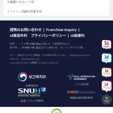
大陰唇たるみとり術
クリトリス(陰核)包茎手術
提携のお問い合わせ
Franchise Inquiry
|
|
id美容外科 プライバシーポリシー
id皮膚科
|
住所 ： ソウル市江南区島山大路142、ID美容外科ビル
地下鉄 ： 3号線新沙駅1番出口から徒歩5分、ヨンドンホテルの隣
TEL ：
日本からかける場合：
03-6868-8780
| E-mail ：
jp@idhospital.com
LINE ID ： @idhospital_jp2
Copyright(c) 2017 ID病院. All rights reserved.
ソウル特別市
保健福祉部
韓国保健産業振興院
盆唐ソウル大学病院
TOP