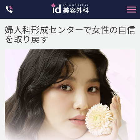
Skip
to
content
輪郭整形
婦人科形成センターで女性の自信
を取り戻す
両顎手術
鼻整形
二重・目元整形
脂肪注入(アンチエイジング)
豊胸手術・バストアップ
プチ整形
脂肪吸引 (大容量)
メンズ整形
idリアルストーリー
idニュース