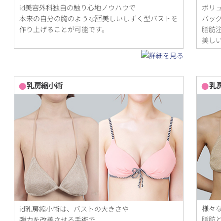
id美容外科独自の触り心地ノウハウで
ボリ
本来の自分の胸のような 美しいしずく型バストを
バッ
作り上げることが可能です。
脂肪
美し
乳房縮小術
乳
様々
id乳房縮小術は、バストの大きさや
脂肪
弾力を改善させる手術で、