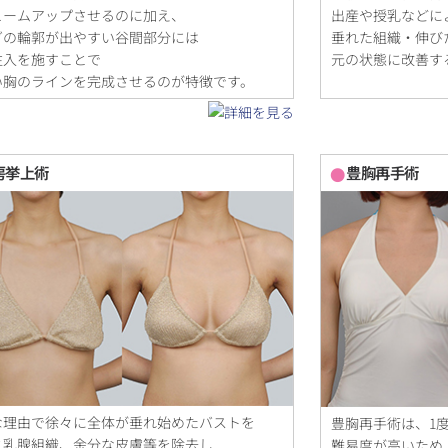
ュームアップさせるのに加え、
出産や授乳などに
グの輪郭が出やすい谷間部分には
垂れた組織・伸び
注入を施すことで
元の状態に改善す
い胸のラインを完成させるのが特徴です。
房挙上術
豊胸再手術
な理由で徐々に全体が垂れ始めたバストを
豊胸再手術は、1
と乳腺組織、余分な皮膚等を除去し
難易度が高いため