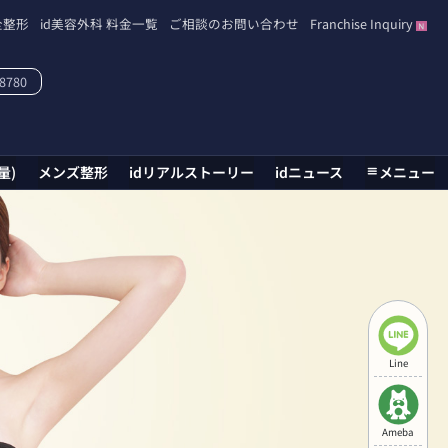
全整形
id美容外科 料金一覧
ご相談のお問い合わせ
Franchise Inquiry
-8780
量)
メンズ整形
idリアルストーリー
idニュース
メニュー
Line
Ameba