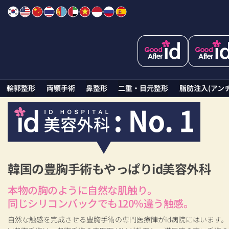
Skip
to
content
HOME
ハイブリッド豊胸術で理想のバストラインを実現
ハイブリッド
輪郭整形
両顎手術
鼻整形
二重・目元整形
脂肪注入(アン
韓国の豊胸手術もやっぱりid美容外科
本物の胸のように自然な肌触り。
同じシリコンバックでも120％違う触感。
自然な触感を完成させる豊胸手術の専門医療陣がid病院にはいます。