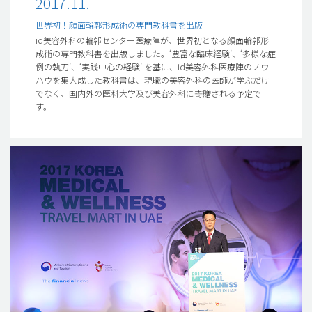
2017.11.
世界初！顔面輪郭形成術の専門教科書を出版
id美容外科の輪郭センター医療陣が、世界初となる顔面輪郭形
成術の専門教科書を出版しました。‘豊富な臨床経験’、‘多様な症
例の執刀’、‘実践中心の経験’ を基に、id美容外科医療陣のノウ
ハウを集大成した教科書は、現職の美容外科の医師が学ぶだけ
でなく、国内外の医科大学及び美容外科に寄贈される予定で
す。