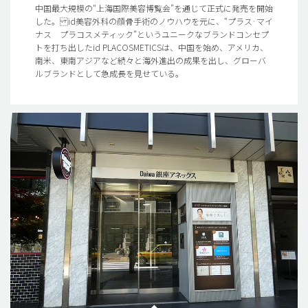
中国最大規模の“上海国際美容博覧会”を通じて正式に発売を開始
した。 id美容外科の顔骨手術のノウハウを元に、“プラス·マイ
ナス プラコスメティック”というユニークなブランドコンセプ
トを打ち出したid PLACOSMETICSは、中国を始め、アメリカ、
南米、東南アジアなど続々と海外進出の成果を出し、グローバ
ルブランドとして急成長を見せている。