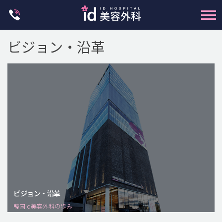
Skip
to
content
輪郭整形
ビジョン・沿革
両顎手術
鼻整形
二重・目元整形
脂肪注入(アンチエイジング)
豊胸手術・バストアップ
プチ整形
脂肪吸引 (大容量)
メンズ整形
idリアルストーリー
ビジョン・沿革
韓国id美容外科の歩み
idニュース