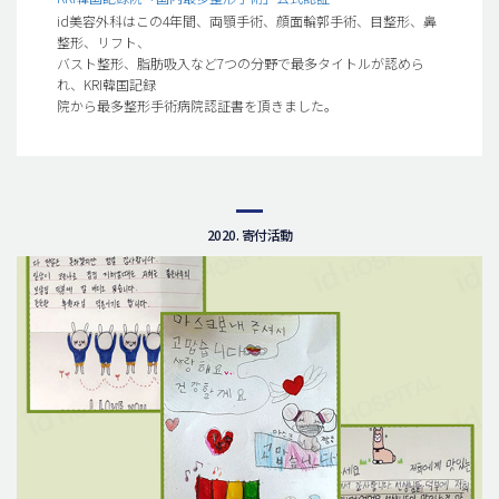
id美容外科はこの4年間、両顎手術、顔面輪郭手術、目整形、鼻
整形、リフト、
バスト整形、脂肪吸入など7つの分野で最多タイトルが認めら
れ、KRI韓国記録
院から最多整形手術病院認証書を頂きました。
2020. 寄付活動