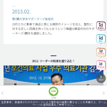
2013.02.
第1期大学生サポーターズ発足式
20代たちに斬新で身近に感じる病院のイメージを伝え、整形に
対する正しい認識を持ってもらおうという韓国id美容外科のサポ
ーターズ1期生を選抜しました。
2012. リーダーの知恵を盛り込む！
TOP
Line
注意事項： 患者様それぞれのケースにより整形後の結果が異なることを考慮の上、ホーム
ページの 症例写真をご参考下さい。