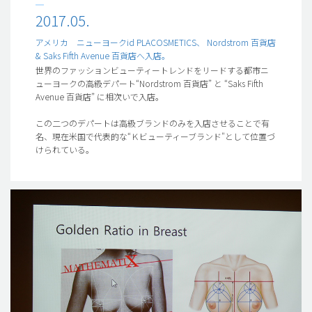
2017.05.
アメリカ ニューヨークid PLACOSMETICS、 Nordstrom 百貨店
& Saks Fifth Avenue 百貨店へ入店。
世界のファッションビューティートレンドをリードする都市ニ
ューヨークの高級デパート“Nordstrom 百貨店” と “Saks Fifth
Avenue 百貨店” に相次いで入店。
この二つのデパートは高級ブランドのみを入店させることで有
名、現在米国で代表的な“Ｋビューティーブランド"として位置づ
けられている。