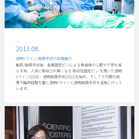
2013.08.
透明Vライン/両顎手術の本格施行
輪郭/両顎手術後、金属固定ピンによる患者様の心配や不安を減
らす為、人体に吸収され無くなる‘吸収性固定ピン’を用いた透明
Vライン(2010)・透明両顎手術(2011)を始め、そしてその間の成
果や臨床経験を基に透明Vラインと透明両顎手術を活発に行って
います。