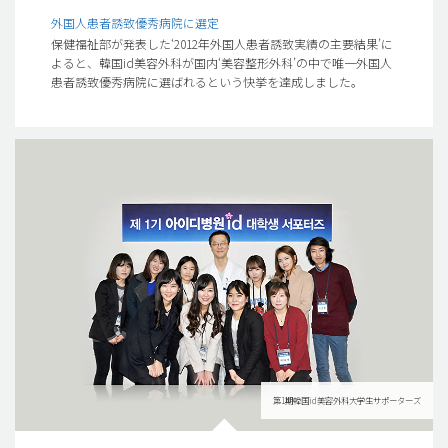
外国人患者誘致優秀病院に選定
保健福祉部が発表した‘2012年外国人患者誘致実績の主要結果’に
よると、韓国id美容外科が国内‘美容整形外科’の中で唯一外国人
患者誘致優秀病院に選ばれるという快挙を達成しました。
第1期韓国id美容外科大学生サポーターズ