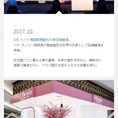
2017.10.
UAE ドバイ 韓国医療観光大展招請講演。
パク·サンフン病院長が韓国整形外科界の代表として招請講演を
実施。
文化圏ごとに異なる美の基準、未来の整形手術など、興味深い
情報で講演を行い、アラブ圏の女性から大きな反響を得た。