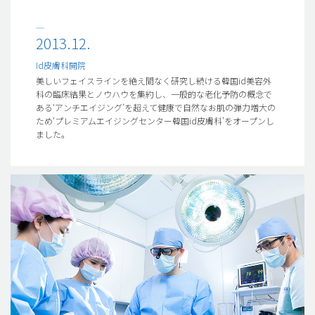
2013.12.
Id皮膚科開院
美しいフェイスラインを絶え間なく研究し続ける韓国id美容外
科の臨床結果とノウハウを集約し、一般的な老化予防の概念で
ある‘アンチエイジング’を超えて健康で自然なお肌の弾力増大の
ため‘プレミアムエイジングセンター韓国id皮膚科’をオープンし
ました。