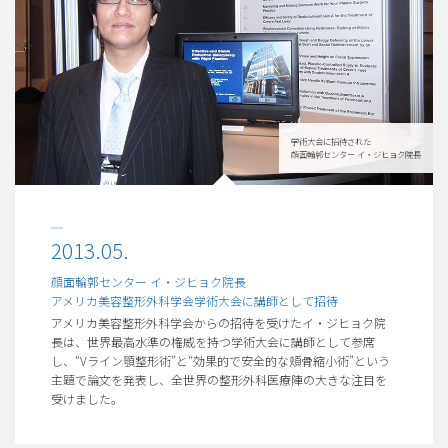
学術大会に招待された
顔面輪郭センター イ・ジヒョク院長
2013.05.
顔面輪郭センター イ・ジヒョク院長
アメリカ美容整形外科学会学術大会に講師として招待
アメリカ美容整形外科学会からの招待を受けたイ・ジヒョク院
長は、世界最高水準の権威を持つ学術大会に講師として参席
し、“Vライン顎整形術”と“効果的で安全的な頬骨縮小術”という
主題で論文を発表し、全世界の整形外科医療陣の大きな注目を
受けました。