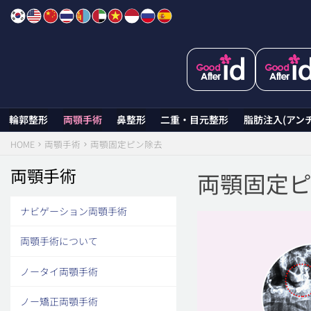
Skip
to
content
輪郭整形
両顎手術
鼻整形
二重・目元整形
脂肪注入(アン
HOME
両顎手術
両顎固定ピン除去
両顎手術
両顎固定
ナビゲーション両顎手術
両顎手術について
ノータイ両顎手術
ノー矯正両顎手術