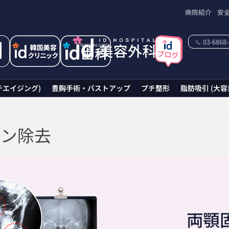
病院紹介
安
03-6868
チエイジング)
豊胸手術・バストアップ
プチ整形
脂肪吸引 (大容
ピン除去
両顎