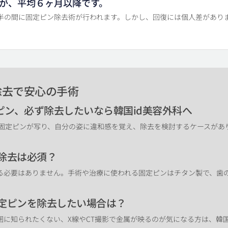
が、平均６ヶ月以降です。
半の間に固定ピン除去術が行われます。しかし、回復には個人差があり
除去で安心の手術
ピン、必ず除去したいなら韓国id美容外科へ
で固定ピンが写り、自分の姿に違和感を覚え、除去を検討するケースがあ
ン除去は必須？
る必要はありません。手術や治療に使われる固定ピンはチタン製で、歯
固定ピンを除去したい場合は？
囲に知られたくない、X線やCT撮影で金属が映るのが気になる方は、韓国