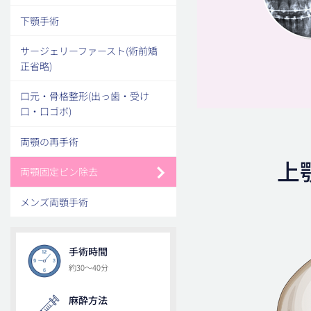
下顎手術
サージェリーファースト(術前矯
正省略)
口元・骨格整形(出っ歯・受け
口・口ゴボ)
両顎の再手術
上
両顎固定ピン除去
メンズ両顎手術
手術時間
約30～40分
麻酔方法