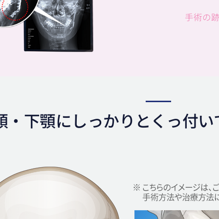
手術の
顎・下顎にしっかりとくっ付い