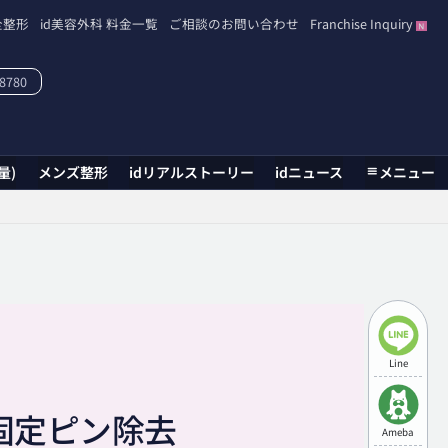
全整形
id美容外科 料金一覧
ご相談のお問い合わせ
Franchise Inquiry
-8780
量)
メンズ整形
idリアルストーリー
idニュース
メニュー
Line
固定ピン除去
Ameba