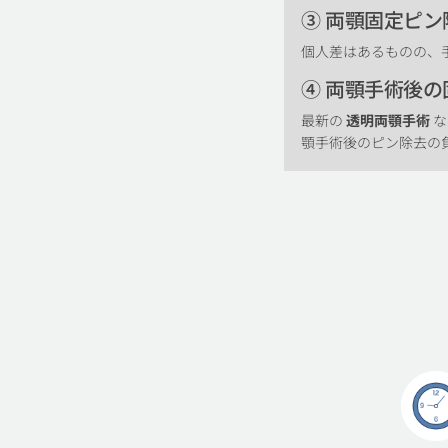
③ 両顎固定ピ
個人差はあるものの、手
④ 両顎手術後
最新の
透明両顎手術
な
顎手術後のピン除去の