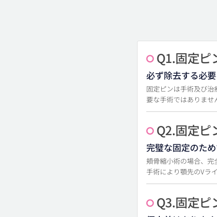
Q1.固定
必ず除去する必要
固定ピンは手術及び治
要な手術ではありませ
Q2.固定
完璧な固定のため
頬骨縮小術の場合、完
手術により顎先のVラ
Q3.固定