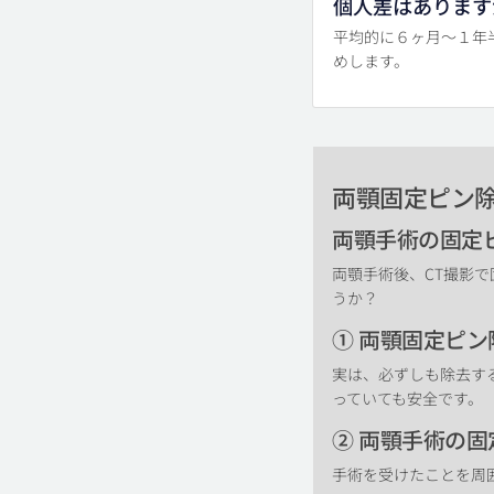
個人差はあります
平均的に６ヶ月～１年
めします。
両顎固定ピン
両顎手術の固定
両顎手術後、CT撮影
うか？
① 両顎固定ピ
実は、必ずしも除去す
っていても安全です。
② 両顎手術の
手術を受けたことを周