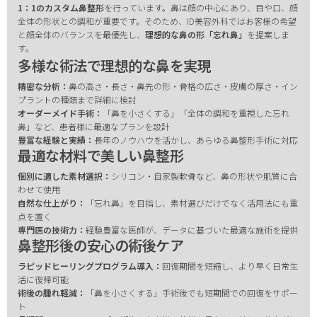
1：1のカスタム鼻整形
を行っています。鼻は顔の中心にあり、目や口、顔
全体の形状との調和が重要です。そのため、ID美容外科ではお客様の希望
と顔全体のバランスを最優先し、
理想的な鼻の形「忘れ鼻」
を提案しま
す。
多様な術法で理想的な鼻を実現
精密な分析：
鼻の高さ・長さ・鼻先の形・骨格の広さ・皮膚の厚さ・イン
プラントの種類まで詳細に検討
オーダーメイド手術：
「鼻を小さくする」「全体の調和を重視した忘れ
鼻」など、患者様に最適なプランを設計
豊富な経験と実績：
長年のノウハウを活かし、あらゆる鼻整形手術に対応
最適な材料で美しい鼻整形
個別に適した素材選択：
シリコン・自家製軟骨など、鼻の形状や肌質に合
わせて使用
自然な仕上がり：
「忘れ鼻」を目指し、素材選びだけでなく活用法にも重
点を置く
専門医の技術力：
経験豊富な医師が、データに基づいた最適な施術を提供
鼻整形後の安心の術後ケア
ラピッドヒーリングプログラム導入：
回復期間を短縮し、より早く日常生
活に復帰可能
術後の腫れ軽減：
「鼻を小さくする」手術後でも短期間での回復をサポー
ト