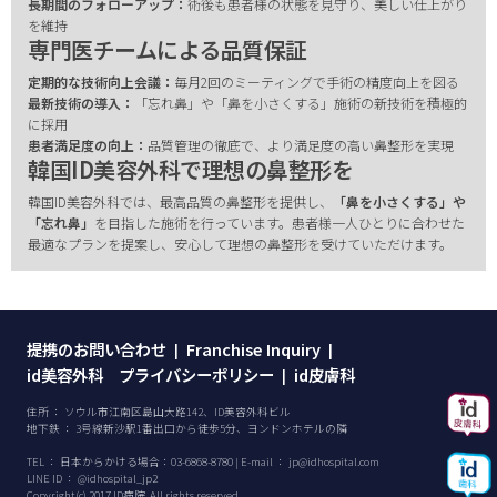
長期間のフォローアップ：
術後も患者様の状態を見守り、美しい仕上がり
を維持
専門医チームによる品質保証
定期的な技術向上会議：
毎月2回のミーティングで手術の精度向上を図る
最新技術の導入：
「忘れ鼻」や「鼻を小さくする」施術の新技術を積極的
に採用
患者満足度の向上：
品質管理の徹底で、より満足度の高い鼻整形を実現
韓国ID美容外科で理想の鼻整形を
韓国ID美容外科では、最高品質の鼻整形を提供し、
「鼻を小さくする」や
「忘れ鼻」
を目指した施術を行っています。患者様一人ひとりに合わせた
最適なプランを提案し、安心して理想の鼻整形を受けていただけます。
提携のお問い合わせ
Franchise Inquiry
|
|
id美容外科 プライバシーポリシー
id皮膚科
|
住所 ： ソウル市江南区島山大路142、ID美容外科ビル
地下鉄 ： 3号線新沙駅1番出口から徒歩5分、ヨンドンホテルの隣
TEL ：
日本からかける場合：
03-6868-8780
| E-mail ：
jp@idhospital.com
LINE ID ： @idhospital_jp2
Copyright(c) 2017 ID病院. All rights reserved.