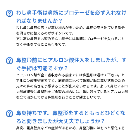
わし鼻手術は鼻筋にプロテーゼを必ず入れなけ
ればなりませんか？
わし鼻は鼻筋の高さが高い場合が多いため、鼻筋の突き出ている部分
を滑らかに整えるのがポイントです。
更に高い鼻筋をお望みでない場合には鼻筋にプロテーゼを入れること
なく手術をすることも可能です。
鼻整形前にヒアルロン酸注入をしましたが、す
ぐ手術は可能ですか？
ヒアルロン酸が全て吸収される前までには鼻整形は避けて下さい。ヒ
アルロン酸施術後ですと、施術前に比べて鼻筋が既に高い状態のため
元々の鼻の高さを予想することが出来ないからです。よって鼻ヒアルロ
ン酸施術後に鼻整形をご希望の場合には、鼻に残っているヒアルロン酸
を全て溶かしてから鼻整形を行うことが望ましいです。
鼻炎持ちです。鼻整形をするともっとひどくな
ると聞きましたが大丈夫でしょうか？
鼻炎、副鼻腔炎などの症状があるため、鼻整形後にはもっと悪化する