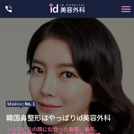
Skip
to
content
輪郭整形
両顎手術
鼻整形
二重・目元整形
脂肪注入(アンチエイジング)
豊胸手術・バストアップ
プチ整形
脂肪吸引 (大容量)
メンズ整形
韓国鼻整形はやっぱりid美容外科
idリアルストーリー
idニュース
一人ひとりの顔に似合った鼻筋、鼻先、