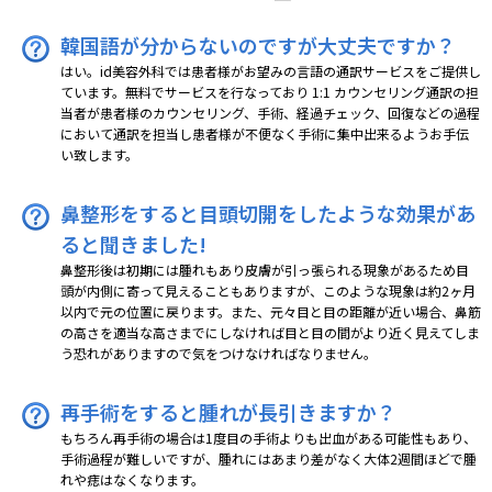
韓国語が分からないのですが大丈夫ですか？
はい。id美容外科では患者様がお望みの言語の通訳サービスをご提供し
ています。無料でサービスを行なっており 1:1 カウンセリング通訳の担
当者が患者様のカウンセリング、手術、経過チェック、回復などの過程
において通訳を担当し患者様が不便なく手術に集中出来るようお手伝
い致します。
鼻整形をすると目頭切開をしたような効果があ
ると聞きました!
鼻整形後は初期には腫れもあり皮膚が引っ張られる現象があるため目
頭が内側に寄って見えることもありますが、このような現象は約2ヶ月
以内で元の位置に戻ります。また、元々目と目の距離が近い場合、鼻筋
の高さを適当な高さまでにしなければ目と目の間がより近く見えてしま
う恐れがありますので気をつけなければなりません。
再手術をすると腫れが長引きますか？
もちろん再手術の場合は1度目の手術よりも出血がある可能性もあり、
手術過程が難しいですが、腫れにはあまり差がなく大体2週間ほどで腫
れや痣はなくなります。