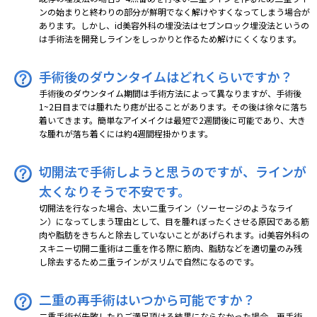
ンの始まりと終わりの部分が鮮明でなく解けやすくなってしまう場合が
あります。しかし、id美容外科の埋没法はセブンロック埋没法というの
は手術法を開発しラインをしっかりと作るため解けにくくなります。
手術後のダウンタイムはどれくらいですか？
手術後のダウンタイム期間は手術方法によって異なりますが、手術後
1~2日目までは腫れたり痣が出ることがあります。その後は徐々に落ち
着いてきます。簡単なアイメイクは最短で2週間後に可能であり、大き
な腫れが落ち着くには約4週間程掛かります。
切開法で手術しようと思うのですが、ラインが
太くなりそうで不安です。
切開法を行なった場合、太い二重ライン（ソーセージのようなライ
ン）になってしまう理由として、目を腫れぼったくさせる原因である筋
肉や脂肪をきちんと除去していないことがあげられます。id美容外科の
スキニー切開二重術は二重を作る際に筋肉、脂肪などを適切量のみ残
し除去するため二重ラインがスリムで自然になるのです。
二重の再手術はいつから可能ですか？
二重手術が失敗したりご満足頂ける結果にならなかった場合、再手術