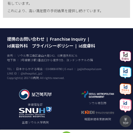
有しています。
これにより、高い満足度の手術結果を提供し続けています。
提携のお問い合わせ
Franchise Inquiry
|
|
id美容外科 プライバシーポリシー
id皮膚科
|
住所 ： ソウル市江南区島山大路142、ID美容外科ビル
地下鉄 ： 3号線新沙駅1番出口から徒歩5分、ヨンドンホテルの隣
TEL ：
日本からかける場合：
03-6868-8780
| E-mail ：
jp@idhospital.com
LINE ID ： @idhospital_jp2
Copyright(c) 2017 ID病院. All rights reserved.
ソウル特別市
保健福祉部
韓国保健産業振興院
盆唐ソウル大学病院
TOP