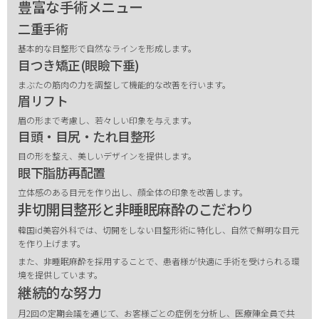
豊富な手術メニュー
二重手術
基本的な目整形で自然なラインを形成します。
目つき矯正(眼瞼下垂)
まぶたの筋肉の力を調整して機能的な改善を行います。
眉リフト
眉の形まで考慮し、若々しい印象を与えます。
目頭・目尻・たれ目整形
目の形を整え、美しいデザインを提供します。
眼下脂肪再配置
立体感のある目元を作り出し、顔全体の印象を改善します。
非切開目整形と非睡眠麻酔のこだわり
韓国id美容外科では、切開をしない目整形術に特化し、自然で鮮明な目元
を作り上げます。
また、非睡眠麻酔を採用することで、患者様が快適に手術を受けられる環
境を提供しています。
継続的な努力
月2回の定期会議を通じて、お客様ごとの症例を分析し、医療陣全員で共