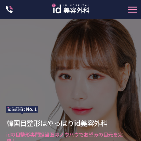
Skip
to
content
輪郭整形
両顎手術
鼻整形
二重・目元整形
脂肪注入(アンチエイジング)
豊胸手術・バストアップ
プチ整形
脂肪吸引 (大容量)
メンズ整形
韓国目整形はやっぱりid美容外科
idリアルストーリー
idニュース
idの目整形専門担当医のノウハウでお望みの目元を完
成！