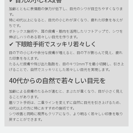
加齢とともに表情筋の弾力が低下し、目元のシワが目立ちやすくなりま
す。
特に40代以上になると、目元の小じわが深くなり、疲れた印象を与えが
ちです。
ボトックス施術や、耳の皮膚・筋肉を活用したリフトアップで、シワを
伸ばしハリのある若々しい目元を作ります。
✔ 下眼瞼手術でスッキリ若々しく
目の下の小じわや余分な皮膚が増えると、目の下が膨らんで見え、疲れ
た印象を与えます。
たるんだ皮膚や飛び出た脂肪を、目のキワ2mm下を最小切開し、引き上
げることで、自然でスッキリとした若々しい目元を実現します。
40代からの自然で若々しい目元を
加齢による皮膚のたるみが進むと、まぶたが重くなり、目が小さく見え
ることがあります。
眉リフト手術は、二重ラインを変えずに自然に目元を引き上げるため、
40代以上の方に特におすすめの施術です。
シワ改善と同時に視界もクリアになり、より明るく若々しい印象を取り
戻すことができます。