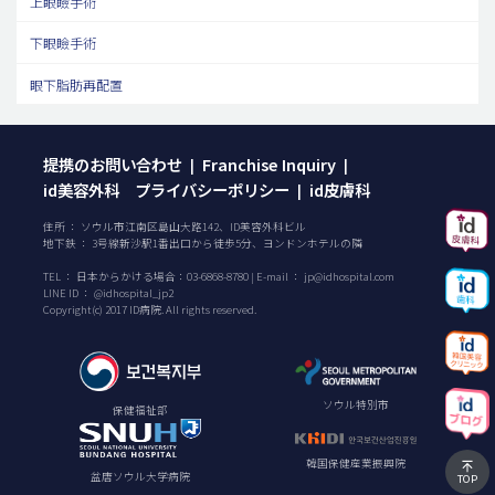
上眼瞼手術
下眼瞼手術
眼下脂肪再配置
提携のお問い合わせ
Franchise Inquiry
|
|
id美容外科 プライバシーポリシー
id皮膚科
|
住所 ： ソウル市江南区島山大路142、ID美容外科ビル
地下鉄 ： 3号線新沙駅1番出口から徒歩5分、ヨンドンホテルの隣
TEL ：
日本からかける場合：
03-6868-8780
| E-mail ：
jp@idhospital.com
LINE ID ： @idhospital_jp2
Copyright(c) 2017 ID病院. All rights reserved.
ソウル特別市
保健福祉部
韓国保健産業振興院
盆唐ソウル大学病院
TOP