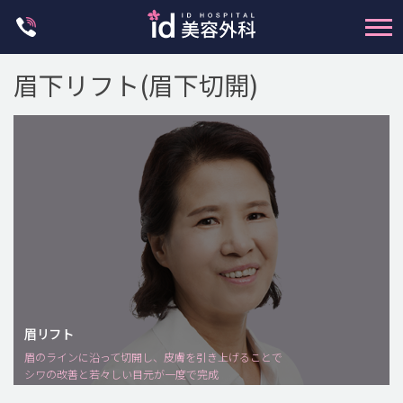
Skip
to
content
輪郭整形
眉下リフト(眉下切開)
両顎手術
鼻整形
二重・目元整形
脂肪注入(アンチエイジング)
豊胸手術・バストアップ
プチ整形
脂肪吸引 (大容量)
メンズ整形
眉リフト
idリアルストーリー
眉のラインに沿って切開し、皮膚を引き上げることで
シワの改善と若々しい目元が一度で完成
idニュース