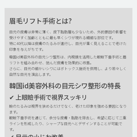
眉毛リフト手術とは?
目元の皮膚は非常に薄く、皮下脂肪層も少ないため、外的要因の影響を
受けやすく加齢とともに最も早くシワが現れる繊細な部位です。
特に40代以降は皮膚のたるみが進行し、目元が重く見えることで老けた
印象を与えがちです。
韓国id美容外科の目元シワ整形は、内視鏡を活用した眼瞼下垂手術と眉
リフトを組み合わせ、弛んだ皮膚を効果的に改善。
さらに、目元の細かいシワにはボトックス施術を併用し、より若々しく
自然な目元を演出します。
韓国id美容外科の目元シワ整形の特長
✔ 上眼瞼手術で視界スッキリ
瞼のたるみは視界を狭めるだけでなく、老けた印象を強める要因となり
ます。
眼瞼下垂手術を通じて、余分な皮膚・脂肪を除去し、希望に応じて二重
ラインを形成したり、シャープな目元へとデザインすることが可能で
す。
✔ 目元の小じわ改善