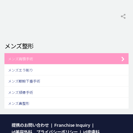
メンズ整形
メンズ両顎手術
メンズエラ削り
メンズ眼瞼下垂手術
メンズ頬骨手術
メンズ鼻整形
提携のお問い合わせ
Franchise Inquiry
|
|
id美容外科 プライバシーポリシー
id皮膚科
|