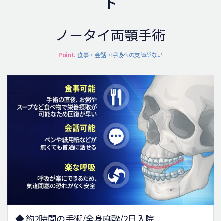
ト
ノータイ両顎手術
Point.
食事・会話・呼吸への支障がない
◆ 約2時間の手術/全身麻酔/2日入院