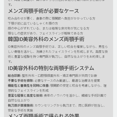
す。
メンズ両顎手術が必要なケース
咬み合わせが悪く、食事の際に顎関節へ負担がかかっている方
下顎が前に出ているしゃくれ顎の方
顔の中心がずれている、または極端な非対称が気になる方
顎なしの症状があり、フェイスラインが曖昧である方
韓国ID美容外科のメンズ両顎手術
ID美容外科のメンズ両顎手術では、正しい咬合を確保しながら、男性ら
しい骨格を活かし、洗練されたフェイスラインを形成します。高度な技
術と豊富な経験を持つ専門医が執刀し、自然な仕上がりをお約束しま
す。
ID美容外科の特別な両顎手術システム
総合診断:
整形外科・口腔顎顔面外科・矯正専門医が共同で診断
不要な手術を排除:
必要なケースのみ厳選し、最適な治療法を提案
機能性と審美性を同時に改善:
顎関節の安定と咬合を考慮しながら、理
想的なフェイスラインを形成
豊富な経験と高度な技術:
長年のノウハウを活かし、繊細な手術計画で
自然な仕上がり
執刀医が直接施術:
カウンセリングから執刀まで、同じ医師が担当し、
安全な手術を実施
メンズ両顎手術で得られる効果