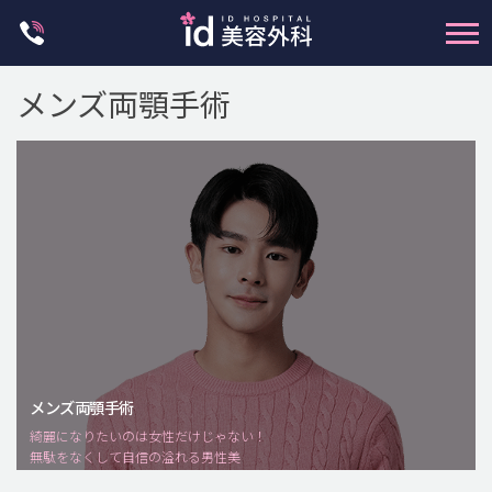
Skip
to
content
輪郭整形
メンズ両顎手術
両顎手術
鼻整形
二重・目元整形
脂肪注入(アンチエイジング)
豊胸手術・バストアップ
プチ整形
脂肪吸引 (大容量)
メンズ整形
メンズ両顎手術
idリアルストーリー
綺麗になりたいのは女性だけじゃない！
無駄をなくして自信の溢れる男性美
idニュース