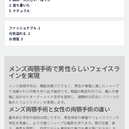
2. 落ち着いた
3. ナチュラル
ファッショナブル .1
元気溢れる .2
お洒落 .3
メンズ両顎手術で男性らしいフェイスラ
インを実現
メンズ両顎手術は、機能改善だけでなく、男性の骨格に適したシャープ
で洗練された印象を作り出す施術です。韓国ID美容外科では、個人の骨
格に合わせたオーダーメイド手術を提供し、健康的な咬合とバランスの
取れたフェイスラインを実現します。
メンズ両顎手術と女性の両顎手術の違い
基本的な手術の目的は同じですが、男性特有の骨格やフェイスラインの
特性を考慮し、より力強くシャープな輪郭を作ります。顎の位置、長
さ、角度を調整し、自然ながらも男性的な魅力を最大限に引き出しま