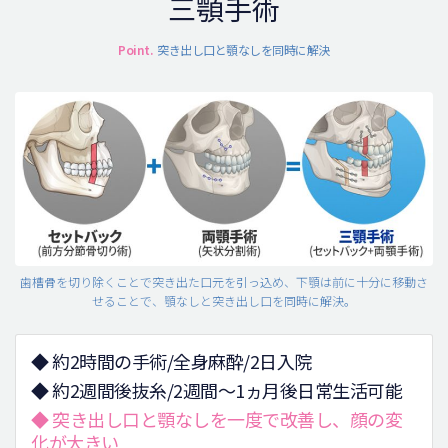
三顎手術
Point.
突き出し口と顎なしを同時に解決
歯槽骨を切り除くことで突き出た口元を引っ込め、下顎は前に十分に移動さ
せることで、顎なしと突き出し口を同時に解決。
◆ 約2時間の手術/全身麻酔/2日入院
◆ 約2週間後抜糸/2週間～1ヵ月後日常生活可能
◆ 突き出し口と顎なしを一度で改善し、顔の変
化が大きい