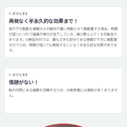
メリット2
再発なく半永久的な効果まで！
目の下の脂肪を骨膜の上の筋肉下層に移動させて再配置する場合、時間
が経つにつれて組織の弾力が低下していき、再び膨らんでくる可能性が
あります。id美容外科では、最も丈夫な部分である骨膜の下方に再配置
を行うため、時間が経っても再発することなく半永久的な効果がありま
す。
メリット3
傷跡がない！
瞼の内側にある結膜を切開するため、お肌表面には傷跡が全くありませ
ん。