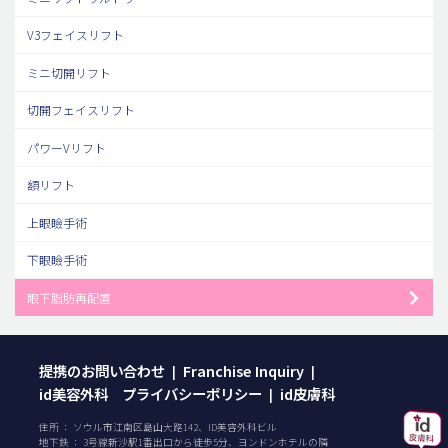
V3フェイスリフト
ミニ切開リフト
切開フェイスリフト
パワーVリフト
額リフト
上眼瞼手術
下眼瞼手術
眼下脂肪再配置
提携のお問い合わせ
Franchise Inquiry
|
|
id美容外科 プライバシーポリシー
id皮膚科
|
住所 ： ソウル市江南区島山大路142、ID美容外科ビル
地下鉄 ： 3号線新沙駅1番出口から徒歩5分、ヨンドンホテルの隣