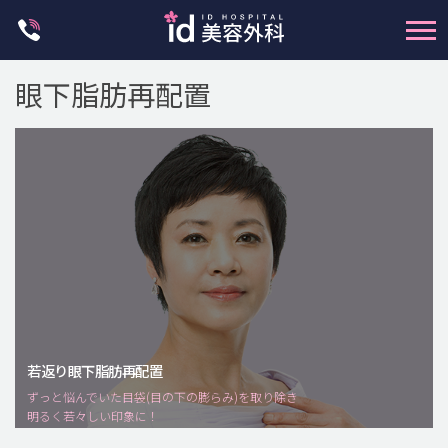
Skip
to
content
輪郭整形
眼下脂肪再配置
両顎手術
鼻整形
二重・目元整形
脂肪注入(アンチエイジング)
豊胸手術・バストアップ
プチ整形
脂肪吸引 (大容量)
メンズ整形
若返り眼下脂肪再配置
idリアルストーリー
ずっと悩んでいた目袋(目の下の膨らみ)を取り除き
明るく若々しい印象に！
idニュース