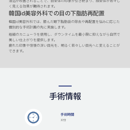
泪沼が改善されることで、目全体の印象が引き続まり、顔全体が若々し
く見える効果が期待されます。
韓国id美容外科での目の下脂肪再配置
韓国id美容外科では、膝んだ眼下脂肪袋の除去や再配置を悩みに応じた
個別的な手術計画の先に実施します。
極細のカニューラを使用し、ダウンタイムを最小限に抑えながら自然で
美しい仕上がりを提供します。
疲れた印象や憶懐の深い目光を、明るく若々しい目光へと変えることが
できます。
手術情報
手術時間
30分