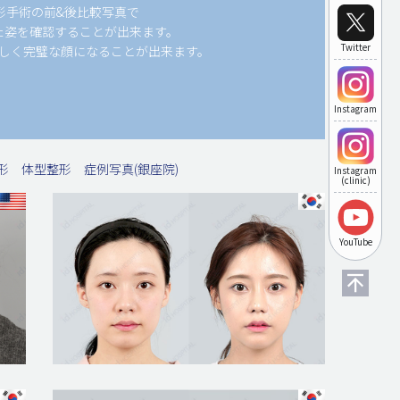
形手術の前&後比較写真で
た姿を確認することが出来ます。
Twitter
しく完璧な顔になることが出来ます。
Instagram
形
体型整形
症例写真(銀座院)
Instagram
(clinic)
YouTube