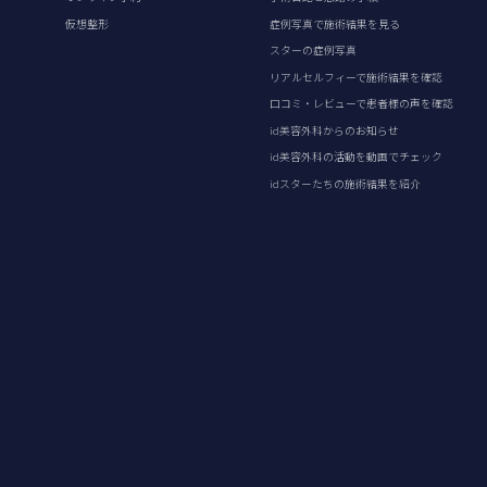
仮想整形
症例写真で施術結果を見る
スターの症例写真
リアルセルフィーで施術結果を確認
口コミ・レビューで患者様の声を確認
id美容外科からのお知らせ
id美容外科の活動を動画でチェック
idスターたちの施術結果を紹介