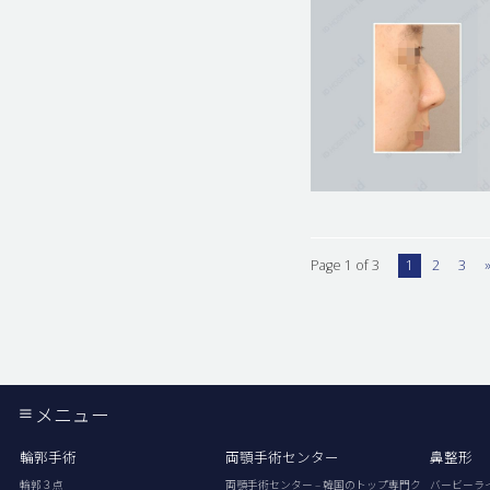
Page 1 of 3
1
2
3
メニュー
輪郭手術
両顎手術センター
鼻整形
輪郭３点
両顎手術センター – 韓国のトップ専門ク
バービーラ