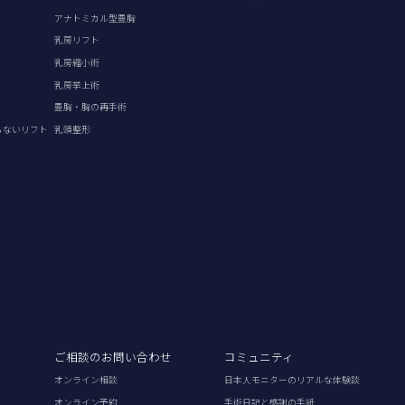
アナトミカル型豊胸
乳房リフト
乳房縮小術
乳房挙上術
豊胸・胸の再手術
らないリフト
乳頭整形
ご相談のお問い合わせ
コミュニティ
オンライン相談
日本人モニターのリアルな体験談
オンライン予約
手術日記と感謝の手紙