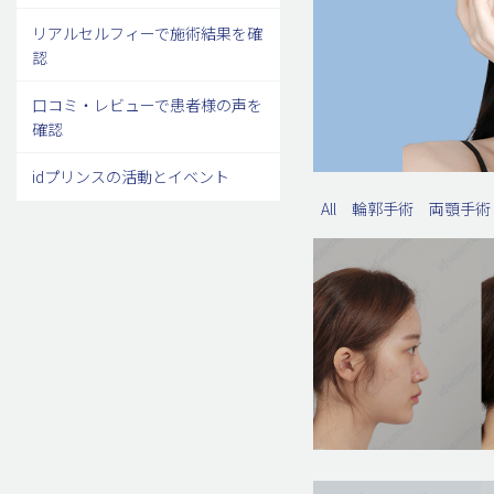
リアルセルフィーで施術結果を確
認
口コミ・レビューで患者様の声を
確認
idプリンスの活動とイベント
All
輪郭手術
両顎手術