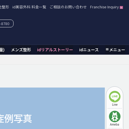
全整形
id美容外科 料金一覧
ご相談のお問い合わせ
Franchise Inquiry
-8780
量)
メンズ整形
idリアルストーリー
idニュース
メニュー
Line
症例写真
Ameba