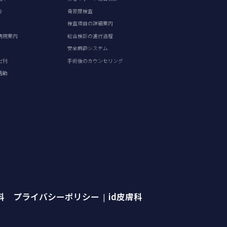
介
骨密度検査
検査項目の詳細案内
病院案内
総合検診の進行過程
安全麻酔システム
出刊
手術後のカウンセリング
活動
外科 プライバシーポリシー
id皮膚科
|