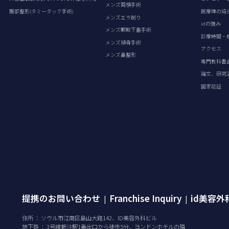
メンズ両顎手術
腹部整形(タミータック手術)
医療陣の紹
メンズエラ削り
idの強み
メンズ眼瞼下垂手術
診療時間・
メンズ頬骨手術
アクセス
メンズ鼻整形
専門教科書
論文、研究
国家認証
提携のお問い合わせ
Franchise Inquiry
id美容
|
|
住所 ： ソウル市江南区島山大路142、ID美容外科ビル
地下鉄 ： 3号線新沙駅1番出口から徒歩5分、ヨンドンホテルの隣