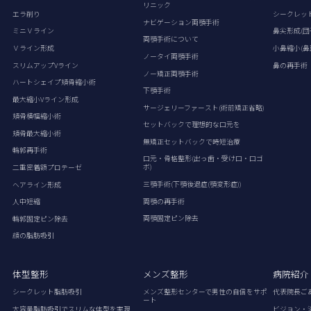
リニック
エラ削り
シークレッ
ナビゲーション両顎手術
ミニＶライン
鼻尖形成(団
両顎手術について
Ｖライン形成
小鼻縮小(鼻
ノータイ両顎手術
スリムアップVライン
鼻の再手術
ノー矯正両顎手術
ハートシェイプ頬骨縮小術
下顎手術
最大縮小Vライン形成
サージェリーファースト(術前矯正省略)
頬骨横幅縮小術
セットバックで理想的な口元を
頬骨最大縮小術
無矯正セットバックで時短治療
輪郭再手術
口元・骨格整形(出っ歯・受け口・口ゴ
ボ)
二重密着額プロテーゼ
三顎手術(下顎後退症(顎変形症))
ヘアライン形成
両顎の再手術
人中短縮
両顎固定ピン除去
輪郭固定ピン除去
顔の脂肪吸引
体型整形
メンズ整形
病院紹介
シークレット脂肪吸引
メンズ整形センターで男性の自信をサポ
代表院長ご
ート
大容量脂肪吸引でスリムな体型を実現
ビジョン・