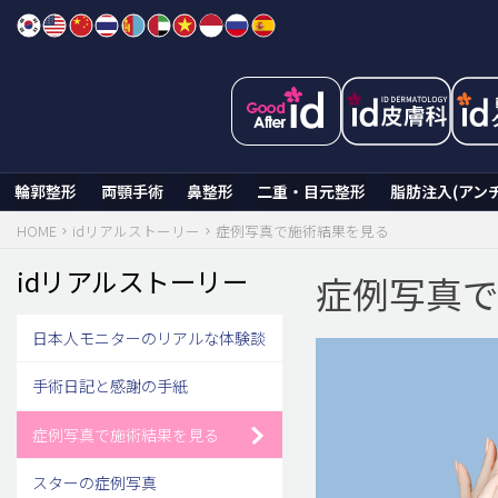
Skip
to
content
輪郭整形
両顎手術
鼻整形
二重・目元整形
脂肪注入(アン
HOME
idリアルストーリー
症例写真で施術結果を見る
idリアルストーリー
症例写真
日本人モニターのリアルな体験談
手術日記と感謝の手紙
症例写真で施術結果を見る
スターの症例写真