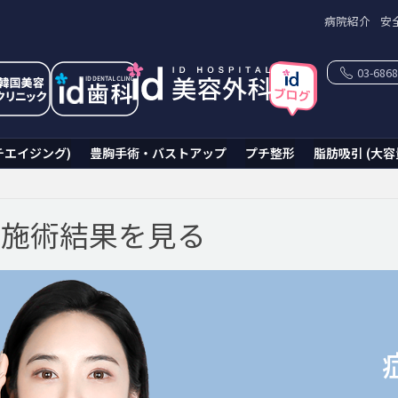
病院紹介
安
03-6868
チエイジング)
豊胸手術・バストアップ
プチ整形
脂肪吸引 (大容
で施術結果を見る