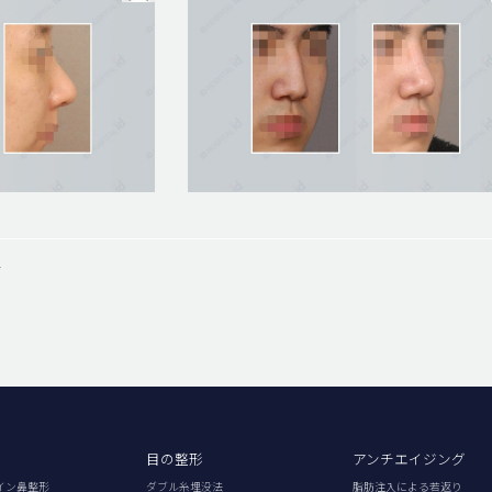
»
目の整形
アンチエイジング
イン鼻整形
ダブル糸埋没法
脂肪注入による若返り