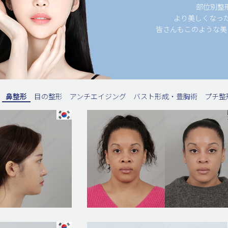
部位別整
より美しくなっ
皆さんもこのような美
鼻整形
目の整形
アンチエイジング
バスト形成・豊胸術
プチ整