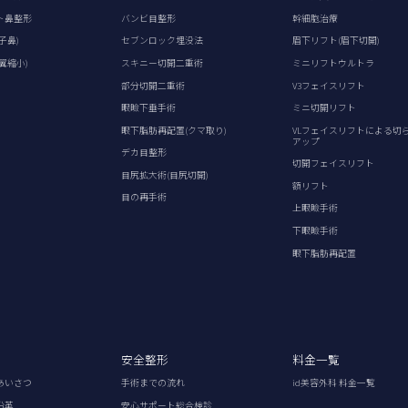
ト鼻整形
バンビ目整形
幹細胞治療
子鼻)
セブンロック埋没法
眉下リフト(眉下切開)
翼縮小)
スキニー切開二重術
ミニリフトウルトラ
部分切開二重術
V3フェイスリフト
眼瞼下垂手術
ミニ切開リフト
眼下脂肪再配置(クマ取り)
VLフェイスリフトによる切
アップ
デカ目整形
切開フェイスリフト
目尻拡大術(目尻切開)
額リフト
目の再手術
上眼瞼手術
下眼瞼手術
眼下脂肪再配置
安全整形
料金一覧
あいさつ
手術までの流れ
id美容外科 料金一覧
沿革
安心サポート総合検診