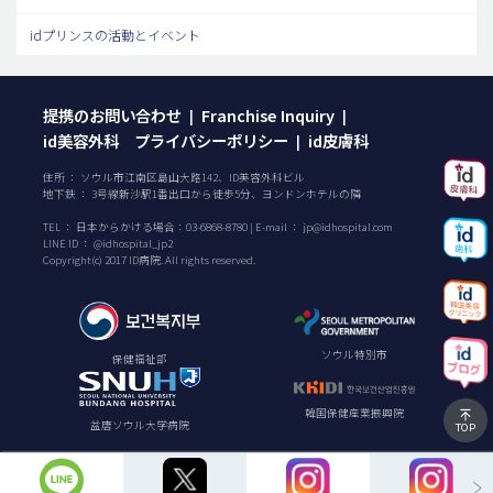
idプリンスの活動とイベント
提携のお問い合わせ
Franchise Inquiry
|
|
id美容外科 プライバシーポリシー
id皮膚科
|
住所 ： ソウル市江南区島山大路142、ID美容外科ビル
地下鉄 ： 3号線新沙駅1番出口から徒歩5分、ヨンドンホテルの隣
TEL ：
日本からかける場合：
03-6868-8780
| E-mail ：
jp@idhospital.com
LINE ID ： @idhospital_jp2
Copyright(c) 2017 ID病院. All rights reserved.
ソウル特別市
保健福祉部
韓国保健産業振興院
盆唐ソウル大学病院
TOP