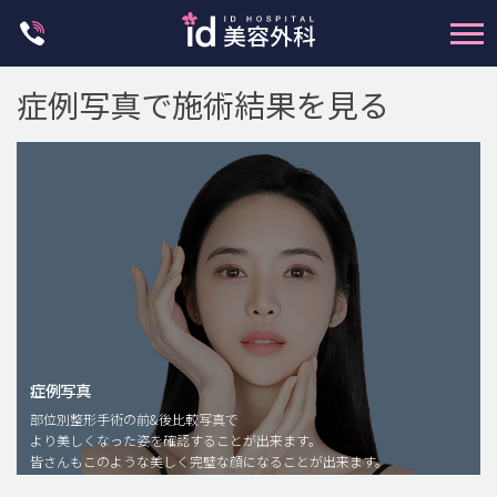
Skip
to
content
症例写真で施術結果を見る
輪郭整形
両顎手術
鼻整形
二重・目元整形
症例写真
部位別整形手術の前&後比較写真で
脂肪注入(アンチエイジング)
より美しくなった姿を確認することが出来ます。
豊胸手術・バストアップ
皆さんもこのような美しく完璧な顔になることが出来ます。
プチ整形