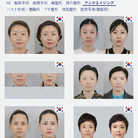
All
輪郭手術
両顎手術
鼻整形
目の整形
アンチエイジング
バスト形成・豊胸術
プチ整形
体型整形
症例写真(銀座院)
脂肪吸引 (大容量)
メンズ整形
idリアルストーリー
idニュース
病院紹介
安全整形
料金一覧
ご相談のお問い合わせ