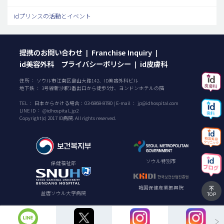
idプリンスの活動とイベント
提携のお問い合わせ
Franchise Inquiry
|
|
id美容外科 プライバシーポリシー
id皮膚科
|
住所 ： ソウル市江南区島山大路142、ID美容外科ビル
地下鉄 ： 3号線新沙駅1番出口から徒歩5分、ヨンドンホテルの隣
TEL ：
日本からかける場合：
03-6868-8780
| E-mail ：
jp@idhospital.com
LINE ID ： @idhospital_jp2
Copyright(c) 2017 ID病院. All rights reserved.
ソウル特別市
保健福祉部
韓国保健産業振興院
盆唐ソウル大学病院
TOP