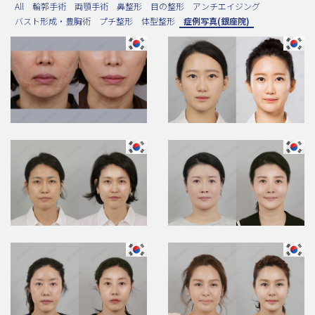
All
輪郭手術
両顎手術
鼻整形
目の整形
アンチエイジング
バスト形成・豊胸術
プチ整形
体型整形
症例写真(銀座院)
脂肪吸引 (大容量)
メンズ整形
idリアルストーリー
idニュース
病院紹介
安全整形
料金一覧
ご相談のお問い合わせ