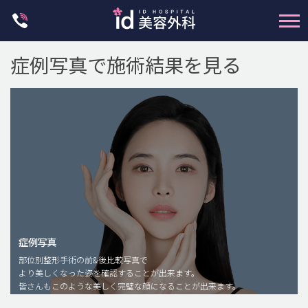
Skip
to
content
症例写真で施術結果を見る
輪郭整形
両顎手術
鼻整形
二重・目元整形
症例写真
部位別整形手術の前&後比較写真で
脂肪注入(アンチエイジング)
より美しくなった姿を確認することが出来ます。
豊胸手術・バストアップ
皆さんもこのような美しく完璧な顔になることが出来ます。
プチ整形