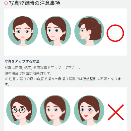
写真登録時の注意事項
脂肪吸引 (大容量)
メンズ整形
idリアルストーリー
idニュース
病院紹介
安全整形
写真をアップする方法
写真は正面, 45度, 側面写真をアップして下さい。
料金一覧
顎の場合は側面が効果的です。
※ 注意：写りの良い角度で撮った自撮り写真では仮想整形は不可となりま
ご相談のお問い合わせ
す。