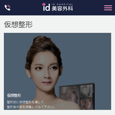
Skip
to
content
仮想整形
輪郭整形
両顎手術
鼻整形
二重・目元整形
仮想整形
脂肪注入(アンチエイジング)
整形前に仮想整形を通して
豊胸手術・バストアップ
整形後の姿を体験してみて下さい。
プチ整形