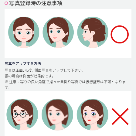
写真登録時の注意事項
脂肪吸引 (大容量)
メンズ整形
idリアルストーリー
idニュース
病院紹介
安全整形
写真をアップする方法
写真は正面, 45度, 側面写真をアップして下さい。
料金一覧
顎の場合は側面が効果的です。
※ 注意：写りの良い角度で撮った自撮り写真では仮想整形は不可となりま
ご相談のお問い合わせ
す。