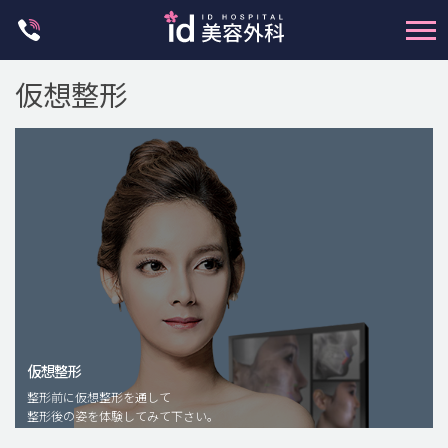
Skip
to
content
仮想整形
輪郭整形
両顎手術
鼻整形
二重・目元整形
仮想整形
脂肪注入(アンチエイジング)
整形前に仮想整形を通して
豊胸手術・バストアップ
整形後の姿を体験してみて下さい。
プチ整形