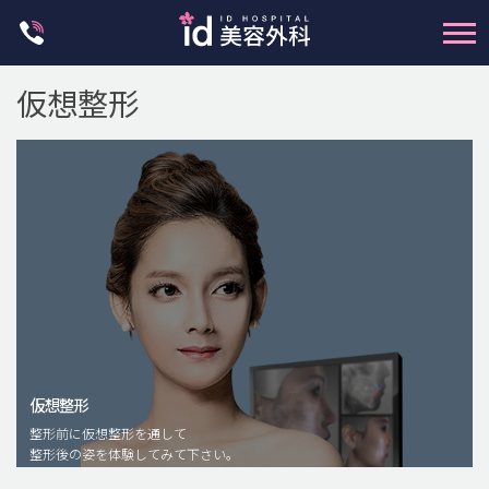
Skip
to
content
仮想整形
輪郭整形
両顎手術
鼻整形
二重・目元整形
仮想整形
脂肪注入(アンチエイジング)
整形前に仮想整形を通して
豊胸手術・バストアップ
整形後の姿を体験してみて下さい。
プチ整形