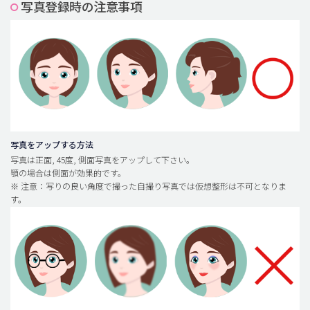
写真登録時の注意事項
脂肪吸引 (大容量)
メンズ整形
idリアルストーリー
idニュース
病院紹介
安全整形
写真をアップする方法
写真は正面, 45度, 側面写真をアップして下さい。
料金一覧
顎の場合は側面が効果的です。
※ 注意：写りの良い角度で撮った自撮り写真では仮想整形は不可となりま
ご相談のお問い合わせ
す。