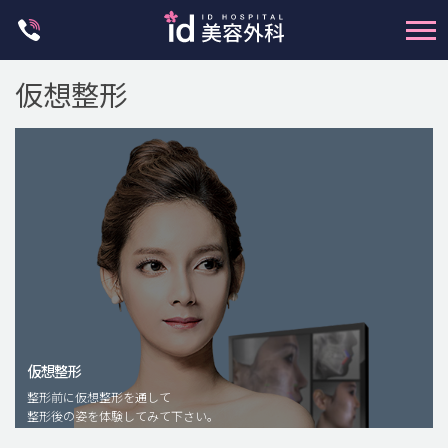
Skip
to
content
仮想整形
輪郭整形
両顎手術
鼻整形
二重・目元整形
仮想整形
脂肪注入(アンチエイジング)
整形前に仮想整形を通して
豊胸手術・バストアップ
整形後の姿を体験してみて下さい。
プチ整形