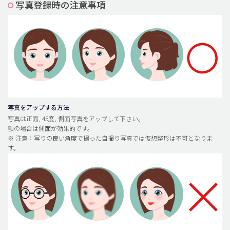
写真登録時の注意事項
脂肪吸引 (大容量)
メンズ整形
idリアルストーリー
idニュース
病院紹介
安全整形
写真をアップする方法
写真は正面, 45度, 側面写真をアップして下さい。
料金一覧
顎の場合は側面が効果的です。
※ 注意：写りの良い角度で撮った自撮り写真では仮想整形は不可となりま
ご相談のお問い合わせ
す。