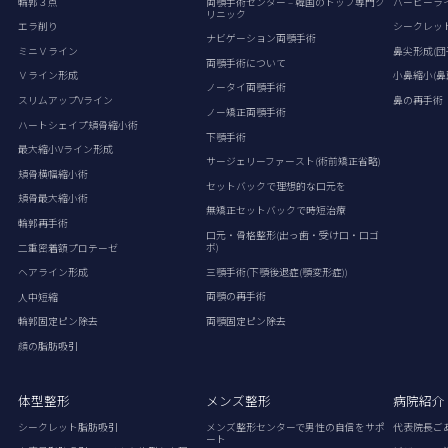
輪郭３点
両顎手術センター – 韓国のトップ専門ク
バービーラ
リニック
エラ削り
シークレッ
ナビゲーション両顎手術
ミニＶライン
鼻尖形成(団
両顎手術について
Ｖライン形成
小鼻縮小(鼻
ノータイ両顎手術
スリムアップVライン
鼻の再手術
ノー矯正両顎手術
ハートシェイプ頬骨縮小術
下顎手術
最大縮小Vライン形成
サージェリーファースト(術前矯正省略)
頬骨横幅縮小術
セットバックで理想的な口元を
頬骨最大縮小術
無矯正セットバックで時短治療
輪郭再手術
口元・骨格整形(出っ歯・受け口・口ゴ
ボ)
二重密着額プロテーゼ
三顎手術(下顎後退症(顎変形症))
ヘアライン形成
両顎の再手術
人中短縮
両顎固定ピン除去
輪郭固定ピン除去
顔の脂肪吸引
体型整形
メンズ整形
病院紹介
シークレット脂肪吸引
メンズ整形センターで男性の自信をサポ
代表院長ご
ート