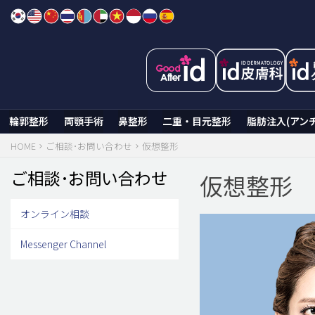
Skip
to
content
輪郭整形
両顎手術
鼻整形
二重・目元整形
脂肪注入(アン
HOME
ご相談･お問い合わせ
仮想整形
ご相談･お問い合わせ
仮想整形
オンライン相談
Messenger Channel