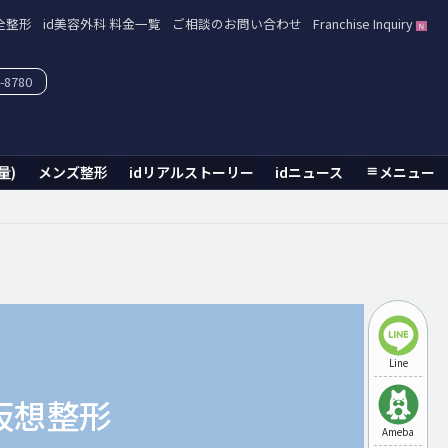
全整形
id美容外科 料金一覧
ご相談のお問い合わせ
Franchise Inquiry
-8780
量)
メンズ整形
idリアルストーリー
idニュース
メニュー
Line
仮想整形
Ameba