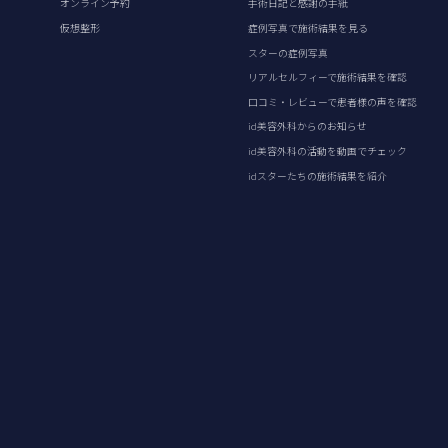
オンライン予約
手術日記と感謝の手紙
仮想整形
症例写真で施術結果を見る
スターの症例写真
リアルセルフィーで施術結果を確認
口コミ・レビューで患者様の声を確認
id美容外科からのお知らせ
id美容外科の活動を動画でチェック
idスターたちの施術結果を紹介