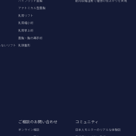
ハイブリッド豊胸
筋肉収縮注射で理想の仕上がりを実現
アナトミカル型豊胸
乳房リフト
乳房縮小術
乳房挙上術
豊胸・胸の再手術
らないリフト
乳頭整形
ご相談のお問い合わせ
コミュニティ
オンライン相談
日本人モニターのリアルな体験談