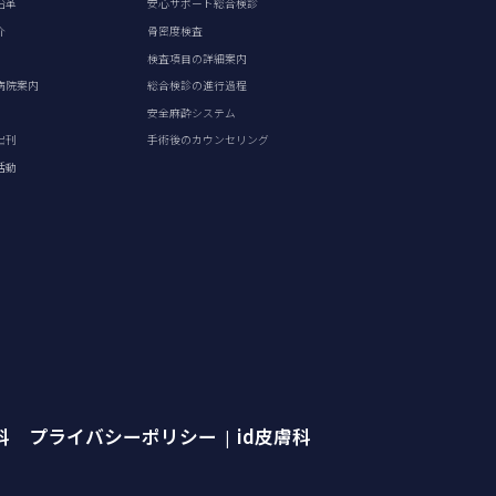
沿革
安心サポート総合検診
介
骨密度検査
検査項目の詳細案内
病院案内
総合検診の進行過程
安全麻酔システム
出刊
手術後のカウンセリング
活動
外科 プライバシーポリシー
id皮膚科
|