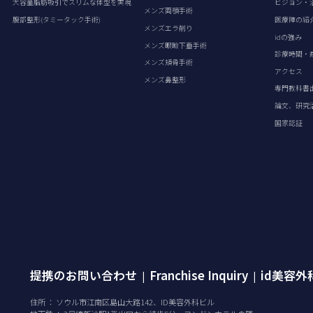
大容量脂肪吸引でスリムな体型を実現
ビジョン・
メンズ両顎手術
腹部整形(タミータック手術)
医療陣の紹
メンズエラ削り
idの強み
メンズ眼瞼下垂手術
診療時間・
メンズ頬骨手術
アクセス
メンズ鼻整形
専門教科書
論文、研究
国家認証
提携のお問い合わせ
Franchise Inquiry
id美容
|
|
住所 ： ソウル市江南区島山大路142、ID美容外科ビル