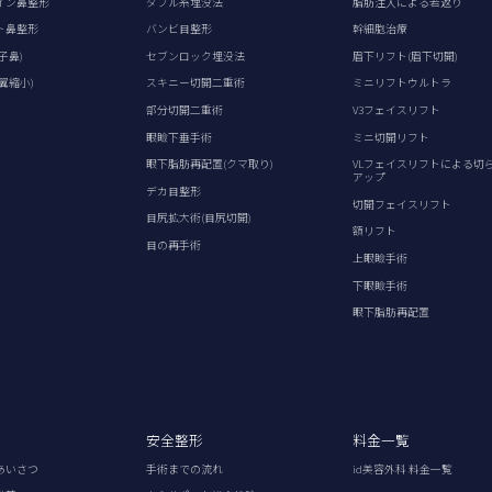
イン鼻整形
ダブル糸埋没法
脂肪注入による若返り
ト鼻整形
バンビ目整形
幹細胞治療
子鼻)
セブンロック埋没法
眉下リフト(眉下切開)
翼縮小)
スキニー切開二重術
ミニリフトウルトラ
部分切開二重術
V3フェイスリフト
眼瞼下垂手術
ミニ切開リフト
眼下脂肪再配置(クマ取り)
VLフェイスリフトによる切
アップ
デカ目整形
切開フェイスリフト
目尻拡大術(目尻切開)
額リフト
目の再手術
上眼瞼手術
下眼瞼手術
眼下脂肪再配置
安全整形
料金一覧
あいさつ
手術までの流れ
id美容外科 料金一覧