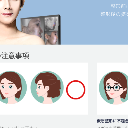
整形前
整形後の姿
の注意事項
仮想整形に不適
面写真をアップして下さい。
メガネを着用した