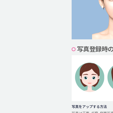
写真登録時
写真をアップする方法
写真は正面, 45度, 側