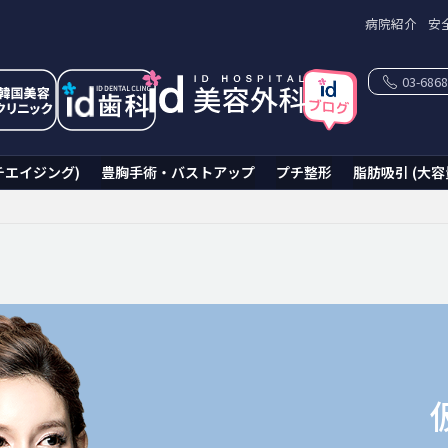
病院紹介
安
03-6868
チエイジング)
豊胸手術・バストアップ
プチ整形
脂肪吸引 (大容