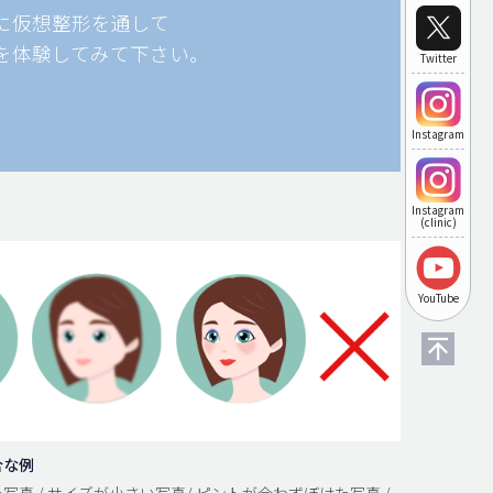
に仮想整形を通して
を体験してみて下さい。
Twitter
Instagram
Instagram
(clinic)
YouTube
合な例
写真 / サイズが小さい写真/ ピントが合わずぼけた写真 /