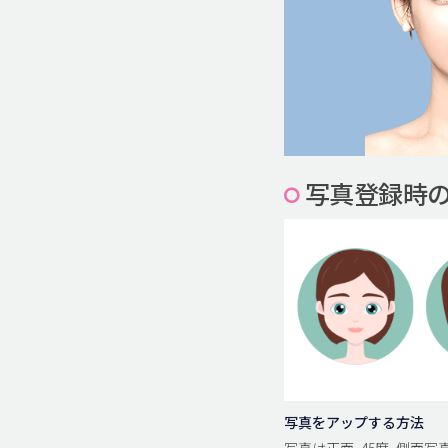
写真登録時
写真をアップする方法
写真は正面, 45度, 側