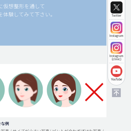
に仮想整形を通して
を体験してみて下さい。
Twitter
Instagram
Instagram
(clinic)
YouTube
合な例
写真 / サイズが小さい写真/ ピントが合わずぼけた写真 /