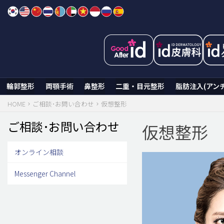
Skip
to
content
輪郭整形
両顎手術
鼻整形
二重・目元整形
脂肪注入(アン
HOME
ご相談･お問い合わせ
仮想整形
ご相談･お問い合わせ
仮想整形
オンライン相談
Messenger Channel