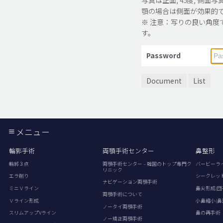
顎の場合は側面が効果的
※ 注意：写りの良い角度
す。
Password
Document
List
メニュー
輪郭手術
両顎手術センター
鼻整形
輪郭３点
両顎手術センター – 韓国のトップ専門ク
バービーラ
リニック
エラ削り
シークレッ
ナビゲーション両顎手術
ミニＶライン
鼻尖形成(団
両顎手術について
Ｖライン形成
小鼻縮小(鼻
ノータイ両顎手術
スリムアップVライン
鼻の再手術
ノー矯正両顎手術