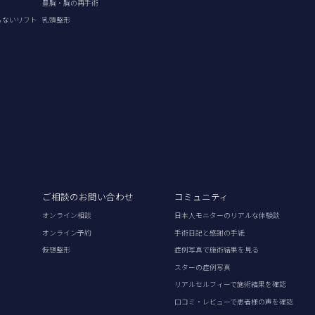
豊胸・胸の再手術
らないリフト
乳頭整形
ご相談のお問い合わせ
コミュニティ
オンライン相談
日本人モニターのリアルな体験談
オンライン予約
手術日記と感謝の手紙
仮想整形
症例写真で施術結果を見る
スターの症例写真
リアルセルフィーで施術結果を確認
口コミ・レビューで患者様の声を確認