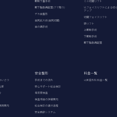
眼瞼下垂手術
ミニ切開リフト
眼下脂肪再配置(クマ取り)
VLフェイスリフトによる切
アップ
デカ目整形
切開フェイスリフト
目尻拡大術(目尻切開)
額リフト
目の再手術
上眼瞼手術
下眼瞼手術
眼下脂肪再配置
安全整形
料金一覧
あいさつ
手術までの流れ
id美容外科 料金一覧
沿革
安心サポート総合検診
介
骨密度検査
検査項目の詳細案内
病院案内
総合検診の進行過程
安全麻酔システム