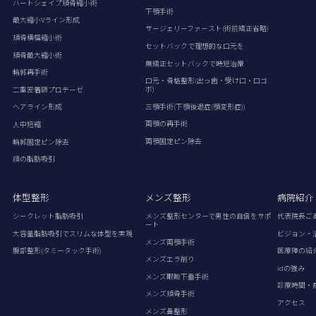
ハートシェイプ頬骨縮小術
下顎手術
最大縮小Vライン形成
サージェリーファースト(術前矯正省略)
頬骨横幅縮小術
セットバックで理想的な口元を
頬骨最大縮小術
無矯正セットバックで時短治療
輪郭再手術
口元・骨格整形(出っ歯・受け口・口ゴ
ボ)
二重密着額プロテーゼ
三顎手術(下顎後退症(顎変形症))
ヘアライン形成
両顎の再手術
人中短縮
両顎固定ピン除去
輪郭固定ピン除去
顔の脂肪吸引
体型整形
メンズ整形
病院紹介
シークレット脂肪吸引
メンズ整形センターで男性の自信をサポ
代表院長ご
ート
大容量脂肪吸引でスリムな体型を実現
ビジョン・
メンズ両顎手術
腹部整形(タミータック手術)
医療陣の紹
メンズエラ削り
idの強み
メンズ眼瞼下垂手術
診療時間・
メンズ頬骨手術
アクセス
メンズ鼻整形