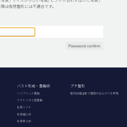
真等は仮想整形には不適合です。
Password confirm
バスト形成・豊胸術
プチ整形
ハイブリッド豊胸
筋肉収縮注射で理想の仕上がりを実現
アナトミカル型豊胸
乳房リフト
乳房縮小術
乳房挙上術