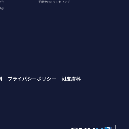
出刊
手術後のカウンセリング
活動
外科 プライバシーポリシー
id皮膚科
|