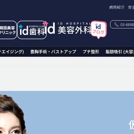
病院紹介
安
03-6868
チエイジング)
豊胸手術・バストアップ
プチ整形
脂肪吸引 (大容