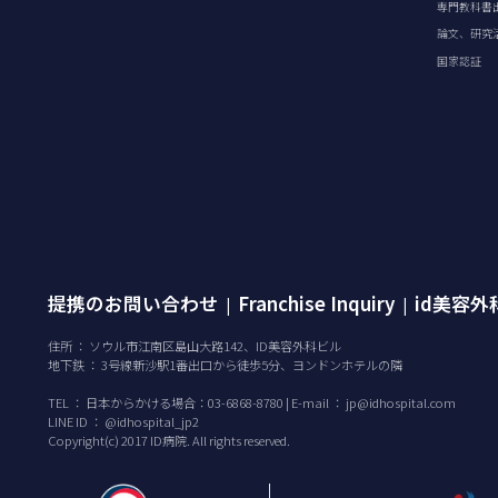
専門教科書
論文、研究
国家認証
提携のお問い合わせ
Franchise Inquiry
id美容
|
|
住所 ： ソウル市江南区島山大路142、ID美容外科ビル
地下鉄 ： 3号線新沙駅1番出口から徒歩5分、ヨンドンホテルの隣
TEL ：
日本からかける場合：03-6868-8780 | E-mail ：
jp@idhospital.com
LINE ID ： @idhospital_jp2
Copyright(c) 2017 ID病院. All rights reserved.