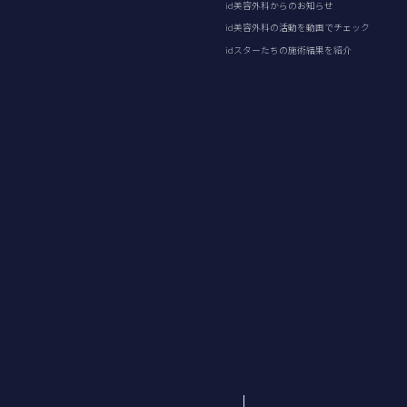
id美容外科からのお知らせ
id美容外科の活動を動画でチェック
idスターたちの施術結果を紹介