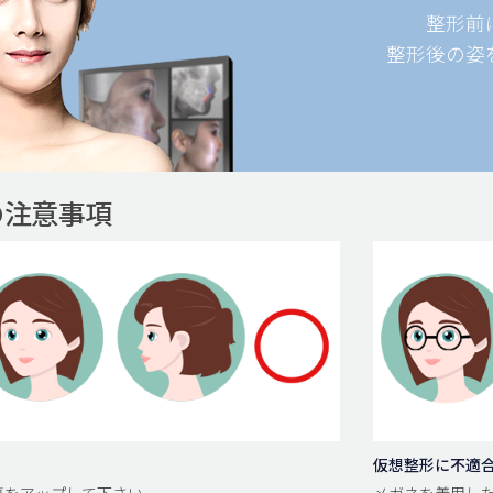
整形前
整形後の姿
の注意事項
仮想整形に不適
面写真をアップして下さい。
メガネを着用した