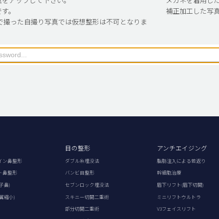
です。
補正加工した写
で撮った自撮り写真では仮想整形は不可となりま
目の整形
アンチエイジング
イン鼻整形
ダブル糸埋没法
脂肪注入による若返り
ト鼻整形
バンビ目整形
幹細胞治療
子鼻)
セブンロック埋没法
眉下リフト(眉下切開)
翼縮小)
スキニー切開二重術
ミニリフトウルトラ
部分切開二重術
V3フェイスリフト