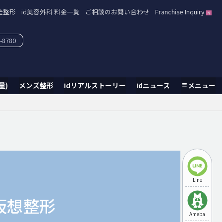
全整形
id美容外科 料金一覧
ご相談のお問い合わせ
Franchise Inquiry
-8780
量)
メンズ整形
idリアルストーリー
idニュース
メニュー
Line
仮想整形
Ameba