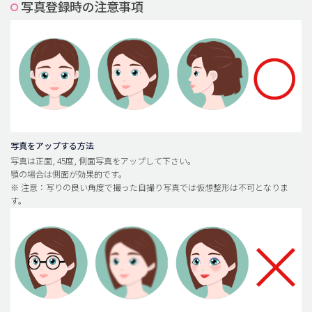
写真登録時の注意事項
脂肪吸引 (大容量)
メンズ整形
idリアルストーリー
idニュース
病院紹介
安全整形
写真をアップする方法
写真は正面, 45度, 側面写真をアップして下さい。
料金一覧
顎の場合は側面が効果的です。
※ 注意：写りの良い角度で撮った自撮り写真では仮想整形は不可となりま
ご相談のお問い合わせ
す。