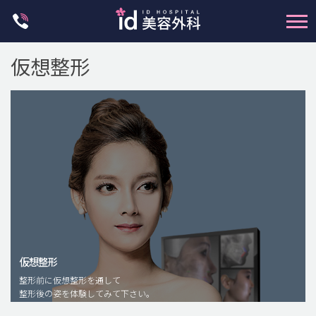
Skip
to
content
仮想整形
輪郭整形
両顎手術
鼻整形
二重・目元整形
仮想整形
脂肪注入(アンチエイジング)
整形前に仮想整形を通して
豊胸手術・バストアップ
整形後の姿を体験してみて下さい。
プチ整形