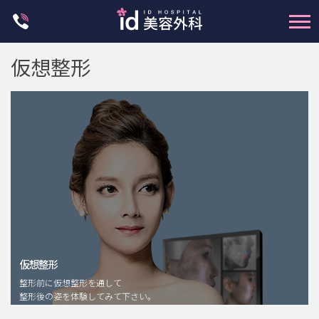
Skip
to
content
仮想整形
輪郭整形
両顎手術
鼻整形
二重・目元整形
仮想整形
脂肪注入(アンチエイジング)
整形前に仮想整形を通して
豊胸手術・バストアップ
整形後の姿を体験してみて下さい。
プチ整形