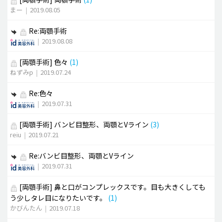
まー
|
2019.08.05
Re:両顎手術
|
2019.08.08
[両顎手術]
色々
(1)
ねずみp
|
2019.07.24
Re:色々
|
2019.07.31
[両顎手術]
バンビ目整形、両顎とVライン
(3)
reiu
|
2019.07.21
Re:バンビ目整形、両顎とVライン
|
2019.07.31
[両顎手術]
鼻と口がコンプレックスです。目も大きくしても
う少しタレ目になりたいです。
(1)
かびんたん
|
2019.07.18