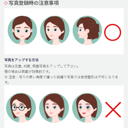
写真登録時の注意事項
脂肪吸引 (大容量)
メンズ整形
idリアルストーリー
idニュース
病院紹介
安全整形
写真をアップする方法
写真は正面, 45度, 側面写真をアップして下さい。
料金一覧
顎の場合は側面が効果的です。
※ 注意：写りの良い角度で撮った自撮り写真では仮想整形は不可となりま
ご相談のお問い合わせ
す。