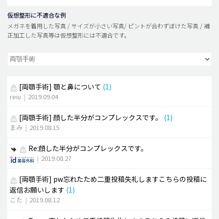
仮想整形に不適合な例
メガネを着用した写真 / サイズが小さい写真/ ピントが合わずぼけた写真 / 補
正加工した写真等は仮想整形には不適合です。
[両顎手術]
顎と鼻について
(1)
reiu
|
2019.09.04
[両顎手術]
顔した半分がコンプレックスです。
(1)
まみ
|
2019.08.15
Re:顔した半分がコンプレックスです。
|
2019.08.27
[両顎手術]
pw忘れたため二重投稿失礼しますこちらの投稿に
返信お願いします
(1)
こた
|
2019.08.12