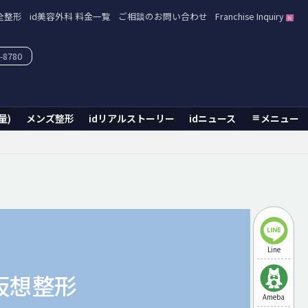
全整形
id美容外科 料金一覧
ご相談のお問い合わせ
Franchise Inquiry
-8780
量)
メンズ整形
idリアルストーリー
idニュース
メニュー
Line
仮想整形
Ameba