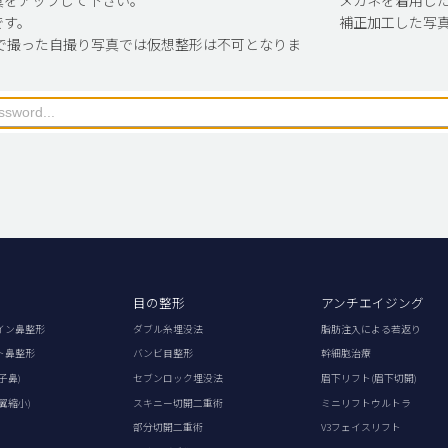
です。
補正加工した写
で撮った自撮り写真では仮想整形は不可となりま
目の整形
アンチエイジング
イン鼻整形
ダブル糸埋没法
脂肪注入による若返り
ト鼻整形
バンビ目整形
幹細胞治療
子鼻)
セブンロック埋没法
眉下リフト(眉下切開)
翼縮小)
スキニー切開二重術
ミニリフトウルトラ
部分切開二重術
V3フェイスリフト