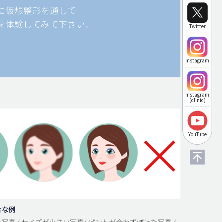
に仮想整形を通して
を体験してみて下さい。
Twitter
Instagram
Instagram
(clinic)
YouTube
合な例
写真 / サイズが小さい写真/ ピントが合わずぼけた写真 /