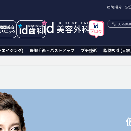
病院紹介
安
03-6868
チエイジング)
豊胸手術・バストアップ
プチ整形
脂肪吸引 (大容