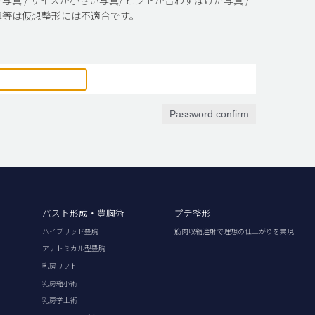
真等は仮想整形には不適合です。
Password confirm
バスト形成・豊胸術
プチ整形
ハイブリッド豊胸
筋肉収縮注射で理想の仕上がりを実現
アナトミカル型豊胸
乳房リフト
乳房縮小術
乳房挙上術