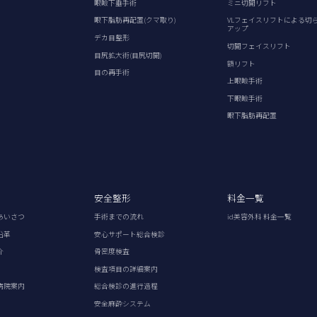
眼瞼下垂手術
ミニ切開リフト
眼下脂肪再配置(クマ取り)
VLフェイスリフトによる切
アップ
デカ目整形
切開フェイスリフト
目尻拡大術(目尻切開)
額リフト
目の再手術
上眼瞼手術
下眼瞼手術
眼下脂肪再配置
安全整形
料金一覧
あいさつ
手術までの流れ
id美容外科 料金一覧
沿革
安心サポート総合検診
介
骨密度検査
検査項目の詳細案内
病院案内
総合検診の進行過程
安全麻酔システム