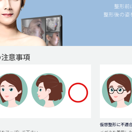
整形前
整形後の姿
の注意事項
仮想整形に不適
面写真をアップして下さい。
メガネを着用した