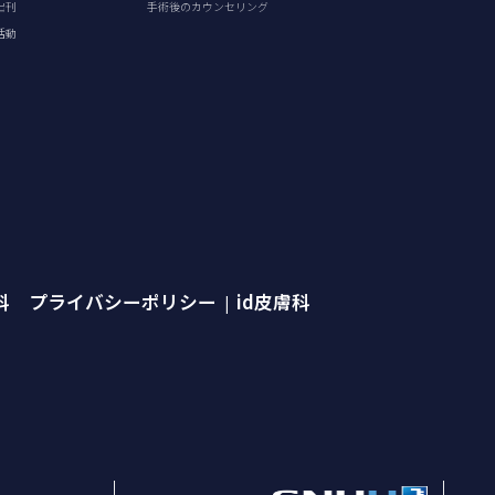
出刊
手術後のカウンセリング
活動
外科 プライバシーポリシー
id皮膚科
|