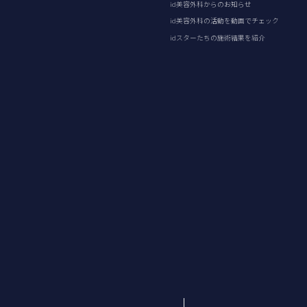
id美容外科からのお知らせ
id美容外科の活動を動画でチェック
idスターたちの施術結果を紹介