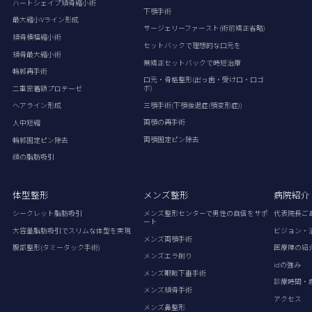
ハートシェイプ頬骨縮小術
下顎手術
最大縮小Vライン形成
サージェリーファースト(術前矯正省略)
頬骨横幅縮小術
セットバックで理想的な口元を
頬骨最大縮小術
無矯正セットバックで時短治療
輪郭再手術
口元・骨格整形(出っ歯・受け口・口ゴ
ボ)
二重密着額プロテーゼ
三顎手術(下顎後退症(顎変形症))
ヘアライン形成
両顎の再手術
人中短縮
両顎固定ピン除去
輪郭固定ピン除去
顔の脂肪吸引
体型整形
メンズ整形
病院紹介
シークレット脂肪吸引
メンズ整形センターで男性の自信をサポ
代表院長ご
ート
大容量脂肪吸引でスリムな体型を実現
ビジョン・
メンズ両顎手術
腹部整形(タミータック手術)
医療陣の紹
メンズエラ削り
idの強み
メンズ眼瞼下垂手術
診療時間・
メンズ頬骨手術
アクセス
メンズ鼻整形