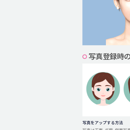
写真登録時
写真をアップする方法
写真は正面, 45度, 側