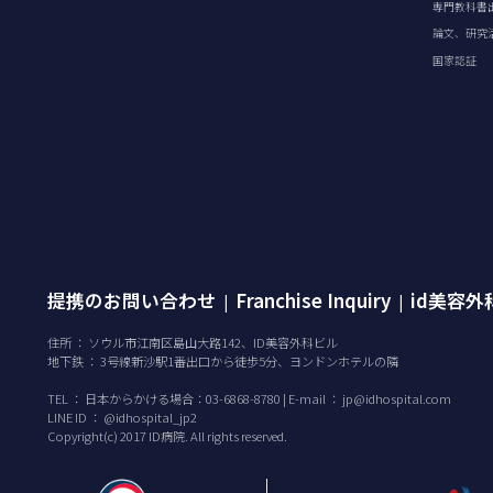
専門教科書
論文、研究
国家認証
提携のお問い合わせ
Franchise Inquiry
id美容
|
|
住所 ： ソウル市江南区島山大路142、ID美容外科ビル
地下鉄 ： 3号線新沙駅1番出口から徒歩5分、ヨンドンホテルの隣
TEL ：
日本からかける場合：03-6868-8780 | E-mail ：
jp@idhospital.com
LINE ID ： @idhospital_jp2
Copyright(c) 2017 ID病院. All rights reserved.