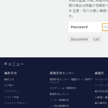
顎の場合は側面が効果的
※ 注意：写りの良い角度
す。
Password
Document
List
メニュー
輪郭手術
両顎手術センター
鼻整形
輪郭３点
両顎手術センター – 韓国のトップ専門ク
バービーラ
リニック
エラ削り
シークレッ
ナビゲーション両顎手術
ミニＶライン
鼻尖形成(団
両顎手術について
Ｖライン形成
小鼻縮小(鼻
ノータイ両顎手術
スリムアップVライン
鼻の再手術
ノー矯正両顎手術