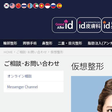
Skip
to
content
輪郭整形
両顎手術
鼻整形
二重・目元整形
脂肪注入(アン
HOME
ご相談･お問い合わせ
仮想整形
ご相談･お問い合わせ
仮想整形
オンライン相談
Messenger Channel