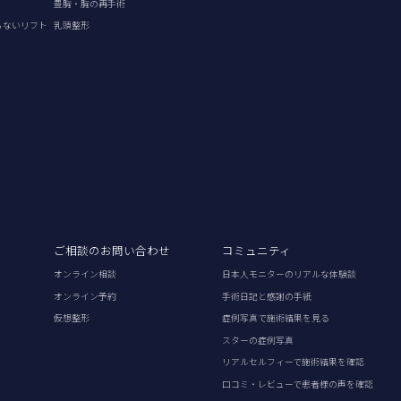
豊胸・胸の再手術
らないリフト
乳頭整形
ご相談のお問い合わせ
コミュニティ
オンライン相談
日本人モニターのリアルな体験談
オンライン予約
手術日記と感謝の手紙
仮想整形
症例写真で施術結果を見る
スターの症例写真
リアルセルフィーで施術結果を確認
口コミ・レビューで患者様の声を確認