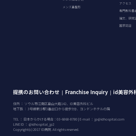
アクセス
メンズ鼻整形
専門教科書
論文、研究
国家認証
提携のお問い合わせ
Franchise Inquiry
id美容
|
|
住所 ： ソウル市江南区島山大路142、ID美容外科ビル
地下鉄 ： 3号線新沙駅1番出口から徒歩5分、ヨンドンホテルの隣
TEL ：
日本からかける場合：03-6868-8780 | E-mail ：
jp@idhospital.com
LINE ID ： @idhospital_jp2
Copyright(c) 2017 ID病院. All rights reserved.