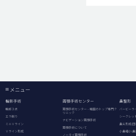
メニュー
輪郭手術
両顎手術センター
鼻整形
輪郭３点
両顎手術センター – 韓国のトップ専門ク
バービーラ
リニック
エラ削り
シークレッ
ナビゲーション両顎手術
ミニＶライン
鼻尖形成(団
両顎手術について
Ｖライン形成
小鼻縮小(鼻
ノータイ両顎手術