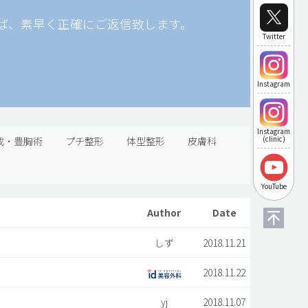
ば、素早く正確にご返信致します。
Twitter
Instagram
Instagram
成・豊胸術
プチ整形
体型整形
皮膚科
(clinic)
YouTube
Author
Date
しず
2018.11.21
2018.11.22
yj
2018.11.07