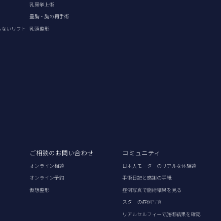
乳房挙上術
豊胸・胸の再手術
らないリフト
乳頭整形
ご相談のお問い合わせ
コミュニティ
オンライン相談
日本人モニターのリアルな体験談
オンライン予約
手術日記と感謝の手紙
仮想整形
症例写真で施術結果を見る
スターの症例写真
リアルセルフィーで施術結果を確認