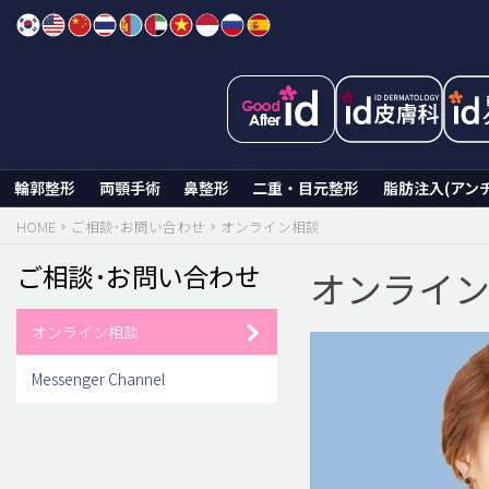
Skip
to
content
輪郭整形
両顎手術
鼻整形
二重・目元整形
脂肪注入(アン
HOME
ご相談･お問い合わせ
オンライン相談
ご相談･お問い合わせ
オンライ
オンライン相談
Messenger Channel