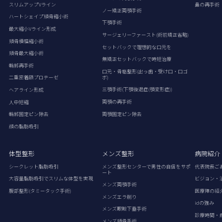
スリムアップVライン
鼻の再手術
ノー矯正両顎手術
ハートシェイプ頬骨縮小術
下顎手術
最大縮小Vライン形成
サージェリーファースト(術前矯正省略)
頬骨横幅縮小術
セットバックで理想的な口元を
頬骨最大縮小術
無矯正セットバックで時短治療
輪郭再手術
口元・骨格整形(出っ歯・受け口・口ゴ
ボ)
二重密着額プロテーゼ
三顎手術(下顎後退症(顎変形症))
ヘアライン形成
両顎の再手術
人中短縮
両顎固定ピン除去
輪郭固定ピン除去
顔の脂肪吸引
体型整形
メンズ整形
病院紹介
シークレット脂肪吸引
メンズ整形センターで男性の自信をサポ
代表院長ご
ート
大容量脂肪吸引でスリムな体型を実現
ビジョン・
メンズ両顎手術
腹部整形(タミータック手術)
医療陣の紹
メンズエラ削り
idの強み
メンズ眼瞼下垂手術
診療時間・
メンズ頬骨手術