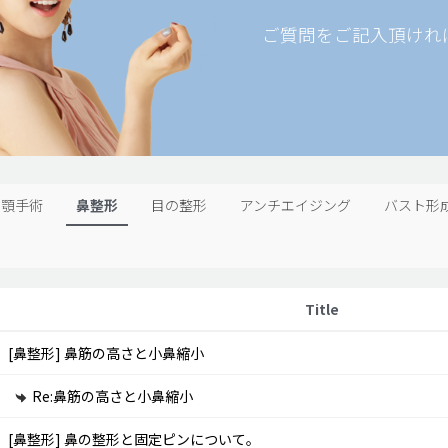
ご質問をご記入頂けれ
両顎手術
鼻整形
目の整形
アンチエイジング
バスト形
Title
[鼻整形]
鼻筋の高さと小鼻縮小
Re:鼻筋の高さと小鼻縮小
[鼻整形]
鼻の整形と固定ピンについて。