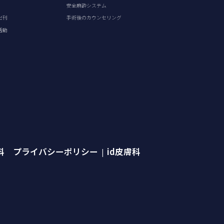
安全麻酔システム
出刊
手術後のカウンセリング
活動
外科 プライバシーポリシー
id皮膚科
|