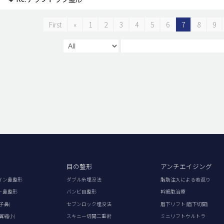
First
«
1
2
3
4
5
6
7
8
9
目の整形
アンチエイジング
イン鼻整形
ダブル糸埋没法
脂肪注入による若返り
ト鼻整形
バンビ目整形
幹細胞治療
子鼻)
セブンロック埋没法
眉下リフト(眉下切開)
翼縮小)
スキニー切開二重術
ミニリフトウルトラ