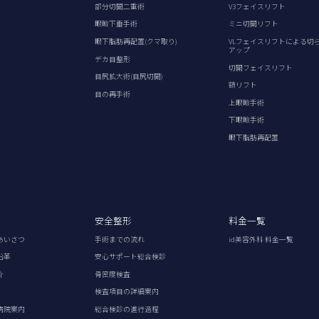
部分切開二重術
V3フェイスリフト
眼瞼下垂手術
ミニ切開リフト
眼下脂肪再配置(クマ取り)
VLフェイスリフトによる切
アップ
デカ目整形
切開フェイスリフト
目尻拡大術(目尻切開)
額リフト
目の再手術
上眼瞼手術
下眼瞼手術
眼下脂肪再配置
安全整形
料金一覧
あいさつ
手術までの流れ
id美容外科 料金一覧
沿革
安心サポート総合検診
介
骨密度検査
検査項目の詳細案内
病院案内
総合検診の進行過程