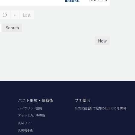
10
»
Last
Search
New
バスト形成・豊胸術
プチ整形
ハイブリッド豊胸
筋肉収縮注射で理想の仕上がりを実現
アナトミカル型豊胸
乳房リフト
乳房縮小術