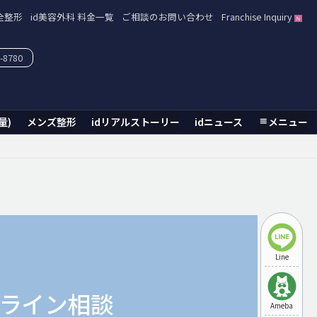
全整形
id美容外科 料金一覧
ご相談のお問い合わせ
Franchise Inquiry
-8780
量)
メンズ整形
idリアルストーリー
idニュース
メニュー
Line
ライン相談
Ameba