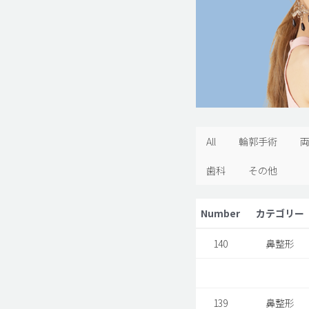
All
輪郭手術
歯科
その他
Number
カテゴリー
140
鼻整形
139
鼻整形