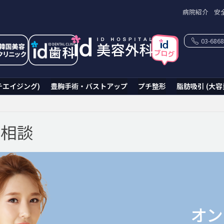
病院紹介
安
03-6868
チエイジング)
豊胸手術・バストアップ
プチ整形
脂肪吸引 (大容
ン相談
オン