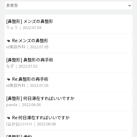
脂肪吸引 (大容量)
[鼻整形]
メンズの鼻整形
メンズ整形
りょう
|
2022.07.04
idリアルストーリー
Re:メンズの鼻整形
idニュース
id美容外科
|
2022.07.05
病院紹介
[鼻整形]
鼻整形の再手術
安全整形
なぎ
|
2022.07.02
料金一覧
Re:鼻整形の再手術
ご相談のお問い合わせ
id美容外科
|
2022.07.05
[鼻整形]
何日滞在すればいいですか
panda
|
2022.06.06
Re:何日滞在すればいいですか
(일본팀)사카이
|
2022.06.08
[鼻整形]
予約