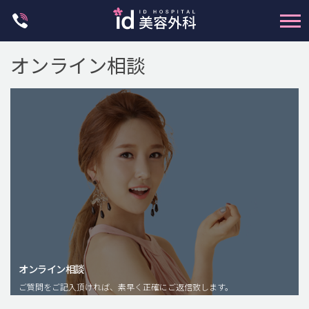
Skip
to
content
オンライン相談
輪郭整形
両顎手術
鼻整形
二重・目元整形
脂肪注入(アンチエイジング)
オンライン相談
豊胸手術・バストアップ
ご質問をご記入頂ければ、素早く正確にご返信致します。
プチ整形