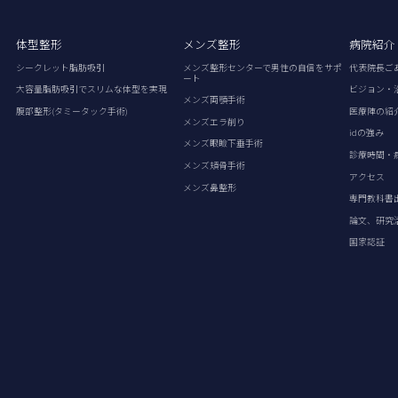
体型整形
メンズ整形
病院紹介
シークレット脂肪吸引
メンズ整形センターで男性の自信をサポ
代表院長ご
ート
大容量脂肪吸引でスリムな体型を実現
ビジョン・
メンズ両顎手術
腹部整形(タミータック手術)
医療陣の紹
メンズエラ削り
idの強み
メンズ眼瞼下垂手術
診療時間・
メンズ頬骨手術
アクセス
メンズ鼻整形
専門教科書
論文、研究
国家認証