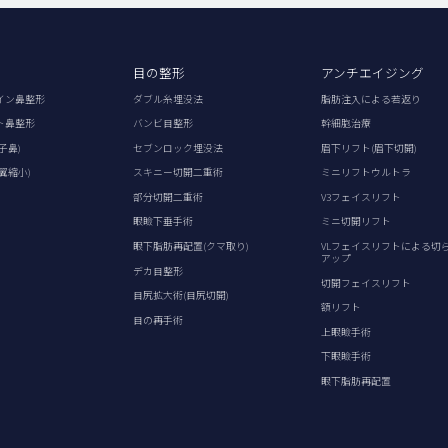
目の整形
アンチエイジング
イン鼻整形
ダブル糸埋没法
脂肪注入による若返り
ト鼻整形
バンビ目整形
幹細胞治療
子鼻)
セブンロック埋没法
眉下リフト(眉下切開)
翼縮小)
スキニー切開二重術
ミニリフトウルトラ
部分切開二重術
V3フェイスリフト
眼瞼下垂手術
ミニ切開リフト
眼下脂肪再配置(クマ取り)
VLフェイスリフトによる切
アップ
デカ目整形
切開フェイスリフト
目尻拡大術(目尻切開)
額リフト
目の再手術
上眼瞼手術
下眼瞼手術
眼下脂肪再配置