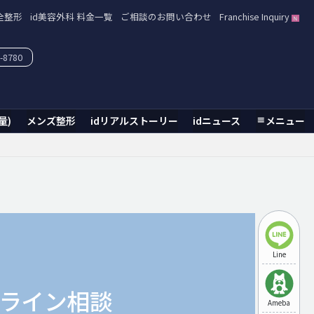
全整形
id美容外科 料金一覧
ご相談のお問い合わせ
Franchise Inquiry
-8780
量)
メンズ整形
idリアルストーリー
idニュース
メニュー
Line
ライン相談
Ameba