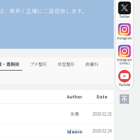
ば、素早く正確にご返信致します。
Twitter
Instagram
Instagram
成・豊胸術
プチ整形
体型整形
皮膚科
(clinic)
YouTube
Author
Date
友美
2020.02.23
2020.02.24