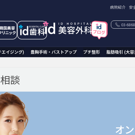
病院紹介
安
03-6868
チエイジング)
豊胸手術・バストアップ
プチ整形
脂肪吸引 (大容
ン相談
オン