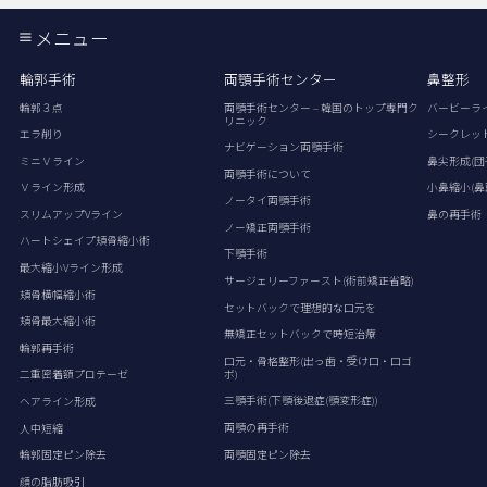
メニュー
輪郭手術
両顎手術センター
鼻整形
輪郭３点
両顎手術センター – 韓国のトップ専門ク
バービーラ
リニック
エラ削り
シークレッ
ナビゲーション両顎手術
ミニＶライン
鼻尖形成(団
両顎手術について
Ｖライン形成
小鼻縮小(鼻
ノータイ両顎手術
スリムアップVライン
鼻の再手術
ノー矯正両顎手術
ハートシェイプ頬骨縮小術
下顎手術
最大縮小Vライン形成
サージェリーファースト(術前矯正省略)
頬骨横幅縮小術
セットバックで理想的な口元を
頬骨最大縮小術
無矯正セットバックで時短治療
輪郭再手術
口元・骨格整形(出っ歯・受け口・口ゴ
ボ)
二重密着額プロテーゼ
三顎手術(下顎後退症(顎変形症))
ヘアライン形成
両顎の再手術
人中短縮
両顎固定ピン除去
輪郭固定ピン除去
顔の脂肪吸引