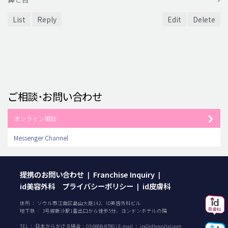
List
Reply
Edit
Delete
ご相談･お問い合わせ
オンライン相談
Messenger Channel
提携のお問い合わせ
Franchise Inquiry
|
|
id美容外科 プライバシーポリシー
id皮膚科
|
住所 ： ソウル市江南区島山大路142、ID美容外科ビル
地下鉄 ： 3号線新沙駅1番出口から徒歩5分、ヨンドンホテルの隣
TEL ：
日本からかける場合：
03-6868-8780
| E-mail ：
jp@idhospital.com