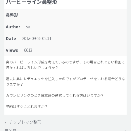
バービーライン鼻整形
脂肪吸引 (大容量)
鼻整形
メンズ整形
Author
sa
idリアルストーリー
Date
2018-09-25 02:31
idニュース
Views
6613
病院紹介
安全整形
鼻のバービーライン形成を考えているのですが、その場合どれぐらい韓国に
滞在すればよろしいでしょうか？
料金一覧
過去に鼻にレデュエッセを注入したのですがプロテーゼをいれる場合どうな
ご相談のお問い合わせ
りますか？
カウンセリングのとき日本語の通訳してくれる方はいますか？
予約はすぐにとれますか？
«
チップトック整形
鼻と目
»