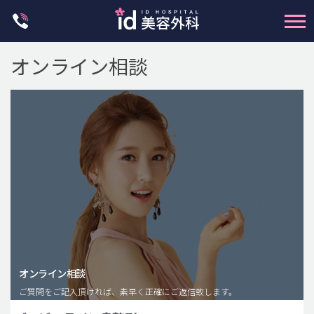
Skip
to
content
オンライン相談
輪郭整形
両顎手術
鼻整形
二重・目元整形
脂肪注入(アンチエイジング)
オンライン相談
豊胸手術・バストアップ
ご質問をご記入頂ければ、素早く正確にご返信致します。
プチ整形