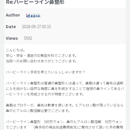
Re:バービーライン鼻整形
脂肪吸引 (大容量)
Author
メンズ整形
Date
2018-09-27 03:15
idリアルストーリー
Views
5592
idニュース
病院紹介
こんにちは。
安心・安全・満足のID美容外科でございます。
安全整形
当院へのお問い合わせありがとうございます。
料金一覧
バービーライン手術を考えていらっしゃいますか？
ご相談のお問い合わせ
バービーライン鼻整形は普通の鼻整形とは違って、鼻筋は通って鼻先は過剰
に上を向かない自然な角度に鼻を形成をすることで理想の鼻ラインであるバ
ービーラインを完成させるのが特徴でございます。
鼻筋はプロテーゼ、鼻先は軟骨を使います。ヒアルロン酸が残っているなら
鼻のヒアルロン酸溶解必要でございます。
バービーライン鼻整形 500万ウォン、鼻のヒアルロン酸溶解 50万ウォン
でございます＾＾(再手術の場合別途費用発生)ご案内させて頂いた手術費用