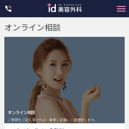
Skip
to
content
オンライン相談
輪郭整形
両顎手術
鼻整形
二重・目元整形
脂肪注入(アンチエイジング)
オンライン相談
豊胸手術・バストアップ
ご質問をご記入頂ければ、素早く正確にご返信致します。
プチ整形