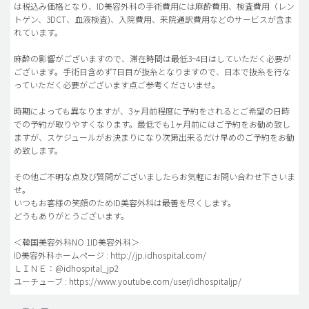
は税込み価格となり、ID美容外科の手術費用には麻酔費用、検査費用（レン
トゲン、3DCT、血液検査)、入院費用、来院通訳費用などのサービスが含ま
れています。
麻酔の影響がございますので、滞在時間は最低3~4日はしていただく必要が
ございます。手術日含めず7日目が抜糸となりますので、日本で抜糸を行な
っていただく必要がございます点ご参考くださいませ。
時期によっても異なりますが、3ヶ月前程度に予約をされるとご希望の日時
での予約が取りやすくなります。最低でも1ヶ月前にはご予約をお勧め致し
ますが、スケジュールがお決まりになり次第出来るだけ早めのご予約をお勧
め致します。
その他ご不明な点及び質問がございましたらお気軽にお問い合わせ下さいま
せ。
いつもお客様の笑顔のためID美容外科は最善を尽くします。
どうもありがとうございます。
＜韓国美容外科NO.1ID美容外科＞
ID美容外科ホームページ : http://jp.idhospital.com/
ＬＩＮＥ：@idhospital_jp2
ユーチューブ : https://www.youtube.com/user/idhospitaljp/