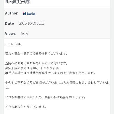
Re:鼻尖形成
脂肪吸引 (大容量)
Author
メンズ整形
Date
2018-10-09 00:13
idリアルストーリー
Views
5356
idニュース
病院紹介
こんにちは。
安全整形
安心・安全・満足のID美容外科でございます。
料金一覧
当院へのお問い合わせありがとうございます。
鼻尖形成の手術は約40万円~となります。
ご相談のお問い合わせ
再手術の場合は別途費用が発生致しますのでご参考くださいませ。
その他ご不明な点及び質問がございましたらお気軽にお問い合わせ下さいま
せ。
いつもお客様の笑顔のためID美容外科は最善を尽くします。
どうもありがとうございます。