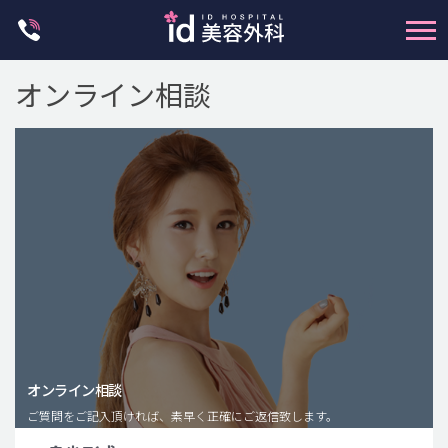
Skip
to
content
オンライン相談
輪郭整形
両顎手術
鼻整形
二重・目元整形
脂肪注入(アンチエイジング)
オンライン相談
豊胸手術・バストアップ
ご質問をご記入頂ければ、素早く正確にご返信致します。
プチ整形