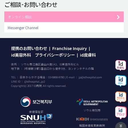
ご相談･お問い合わせ
オンライン相談
Messenger Channel
提携のお問い合わせ
Franchise Inquiry
|
|
id美容外科 プライバシーポリシー
id皮膚科
|
住所 ： ソウル市江南区島山大路142、ID美容外科ビル
地下鉄 ： 3号線新沙駅1番出口から徒歩5分、ヨンドンホテルの隣
TEL ：
日本からかける場合：
03-6868-8780
| E-mail ：
jp@idhospital.com
LINE ID ： @idhospital_jp2
Copyright(c) 2017 ID病院. All rights reserved.
ソウル特別市
保健福祉部
韓国保健産業振興院