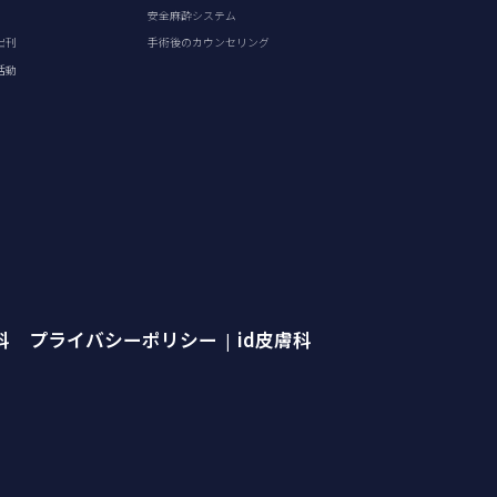
安全麻酔システム
出刊
手術後のカウンセリング
活動
外科 プライバシーポリシー
id皮膚科
|