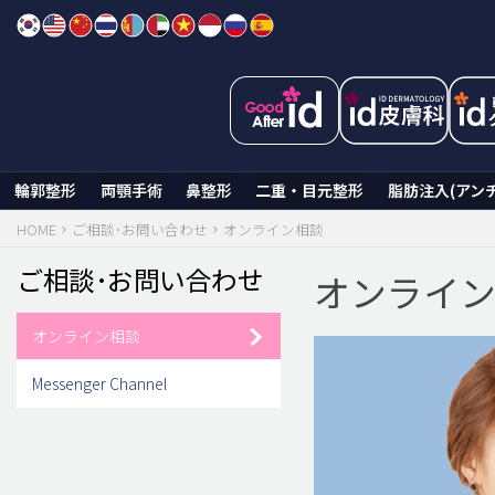
Skip
to
content
輪郭整形
両顎手術
鼻整形
二重・目元整形
脂肪注入(アン
HOME
ご相談･お問い合わせ
オンライン相談
ご相談･お問い合わせ
オンライ
オンライン相談
Messenger Channel