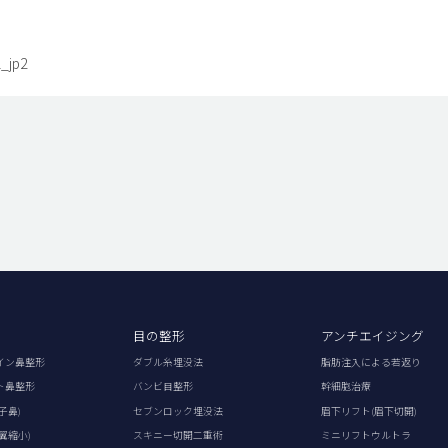
_jp2
目の整形
アンチエイジング
イン鼻整形
ダブル糸埋没法
脂肪注入による若返り
ト鼻整形
バンビ目整形
幹細胞治療
子鼻)
セブンロック埋没法
眉下リフト(眉下切開)
翼縮小)
スキニー切開二重術
ミニリフトウルトラ