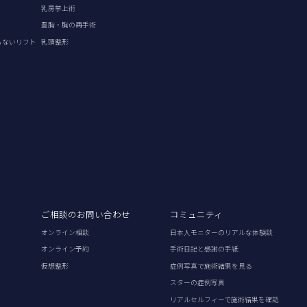
乳房挙上術
豊胸・胸の再手術
らないリフト
乳頭整形
ご相談のお問い合わせ
コミュニティ
オンライン相談
日本人モニターのリアルな体験談
オンライン予約
手術日記と感謝の手紙
仮想整形
症例写真で施術結果を見る
スターの症例写真
リアルセルフィーで施術結果を確認