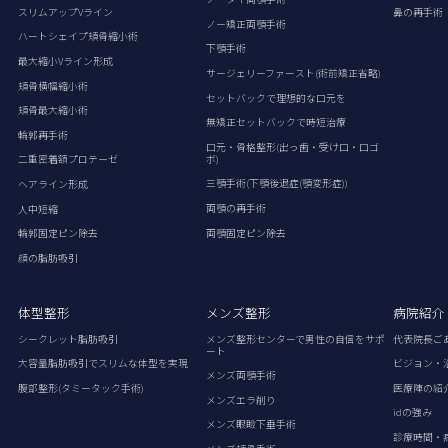
スリムアップVライン
鼻の再手術
ノー矯正両顎手術
ハートシェイプ頬骨縮小術
下顎手術
最大縮小Vライン形成
サージェリーファースト(術前矯正省略)
頬骨横幅縮小術
セットバックで理想的な口元を
頬骨最大縮小術
無矯正セットバックで時短治療
輪郭再手術
口元・骨格整形(出っ歯・受け口・口ゴ
ボ)
二重密着額プロテーゼ
三顎手術(下顎後退症(顎変形症))
ヘアライン形成
両顎の再手術
人中短縮
両顎固定ピン除去
輪郭固定ピン除去
顔の脂肪吸引
体型整形
メンズ整形
病院紹介
シークレット脂肪吸引
メンズ整形センターで男性の自信をサポ
代表院長ご
ート
大容量脂肪吸引でスリムな体型を実現
ビジョン・
メンズ両顎手術
腹部整形(タミータック手術)
医療陣の紹
メンズエラ削り
idの強み
メンズ眼瞼下垂手術
診療時間・