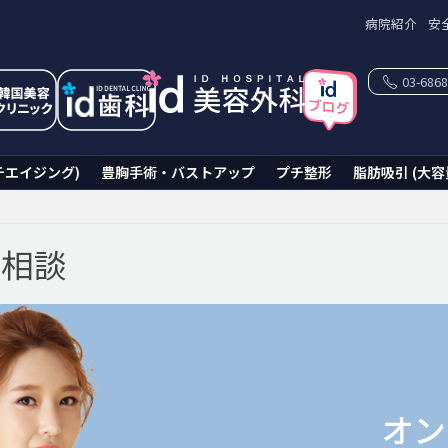
病院紹介
安
03-6868
チエイジング)
豊胸手術・バストアップ
プチ整形
脂肪吸引 (大容
ン相談
オン