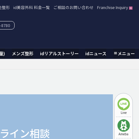
全整形
id美容外科 料金一覧
ご相談のお問い合わせ
Franchise Inquiry
-8780
量)
メンズ整形
idリアルストーリー
idニュース
メニュー
Line
ライン相談
Ameba