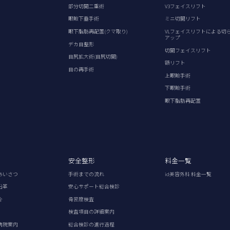
部分切開二重術
V3フェイスリフト
眼瞼下垂手術
ミニ切開リフト
眼下脂肪再配置(クマ取り)
VLフェイスリフトによる切
アップ
デカ目整形
切開フェイスリフト
目尻拡大術(目尻切開)
額リフト
目の再手術
上眼瞼手術
下眼瞼手術
眼下脂肪再配置
安全整形
料金一覧
あいさつ
手術までの流れ
id美容外科 料金一覧
沿革
安心サポート総合検診
介
骨密度検査
検査項目の詳細案内
病院案内
総合検診の進行過程