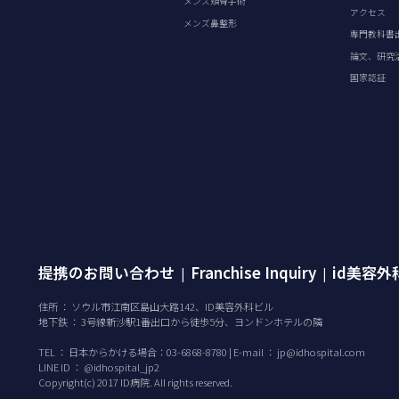
メンズ頬骨手術
アクセス
メンズ鼻整形
専門教科書
論文、研究
国家認証
提携のお問い合わせ
Franchise Inquiry
id美容
|
|
住所 ： ソウル市江南区島山大路142、ID美容外科ビル
地下鉄 ： 3号線新沙駅1番出口から徒歩5分、ヨンドンホテルの隣
TEL ：
日本からかける場合：03-6868-8780 | E-mail ：
jp@idhospital.com
LINE ID ： @idhospital_jp2
Copyright(c) 2017 ID病院. All rights reserved.