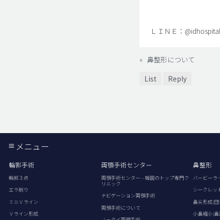
ＬＩＮＥ：@idhospital
«
鼻整形について
List
Reply
メニュー
輪郭手術
両顎手術センター
鼻整形
輪郭３点
両顎手術センター – 韓国のトップ専門ク
バービーラ
リニック
エラ削り
シークレッ
ナビゲーション両顎手術
ミニＶライン
鼻尖形成(団
両顎手術について
Ｖライン形成
小鼻縮小(鼻
ノータイ両顎手術