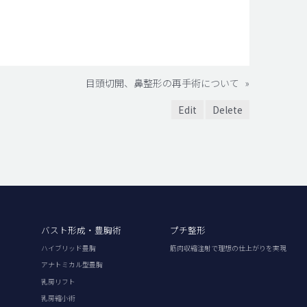
目頭切開、鼻整形の再手術について
»
Edit
Delete
バスト形成・豊胸術
プチ整形
ハイブリッド豊胸
筋肉収縮注射で理想の仕上がりを実現
アナトミカル型豊胸
乳房リフト
乳房縮小術