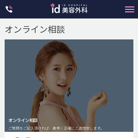
Skip
to
content
オンライン相談
輪郭整形
両顎手術
鼻整形
二重・目元整形
脂肪注入(アンチエイジング)
オンライン相談
豊胸手術・バストアップ
ご質問をご記入頂ければ、素早く正確にご返信致します。
プチ整形