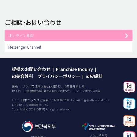
ご相談･お問い合わせ
オンライン相談
Messenger Channel
提携のお問い合わせ
Franchise Inquiry
|
|
id美容外科 プライバシーポリシー
id皮膚科
|
住所 ： ソウル市江南区島山大路142、ID美容外科ビル
地下鉄 ： 3号線新沙駅1番出口から徒歩5分、ヨンドンホテルの隣
TEL ：
日本からかける場合：
03-6868-8780
| E-mail ：
jp@idhospital.com
LINE ID ： @idhospital_jp2
Copyright(c) 2017 ID病院. All rights reserved.
ソウル特別市