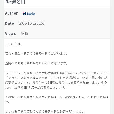
Re:鼻と目
脂肪吸引 (大容量)
Author
メンズ整形
Date
2018-10-02 18:53
idリアルストーリー
Views
5315
idニュース
病院紹介
こんにちは。
安全整形
安心・安全・満足のID美容外科でございます。
料金一覧
当院へのお問い合わせありがとうございます。
ご相談のお問い合わせ
バービーライン鼻整形と目尻拡大術は同時に行なっていただいて大丈夫でご
ざいます。抜糸まで韓国で考えていらっしゃる場合は、７~８日間の滞在が
必要でございます。鼻の手術は2日後に鼻の中にある綿を除去します。その
ため、最短で3日の滞在が必要でございます。
その他ご不明な点及び質問がございましたらお気軽にお問い合わせ下さいま
せ。
いつもお客様の笑顔のためID美容外科は最善を尽くします。