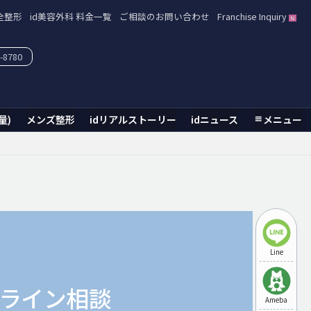
全整形
id美容外科 料金一覧
ご相談のお問い合わせ
Franchise Inquiry
-8780
量)
メンズ整形
idリアルストーリー
idニュース
メニュー
Line
ライン相談
Ameba