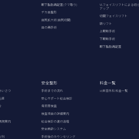
眼下脂肪再配置(クマ取り)
VLフェイスリフトによる切
アップ
デカ目整形
切開フェイスリフト
目尻拡大術(目尻切開)
額リフト
目の再手術
上眼瞼手術
下眼瞼手術
眼下脂肪再配置
安全整形
料金一覧
あいさつ
手術までの流れ
id美容外科 料金一覧
沿革
安心サポート総合検診
介
骨密度検査
検査項目の詳細案内
病院案内
総合検診の進行過程
安全麻酔システム
出刊
手術後のカウンセリング