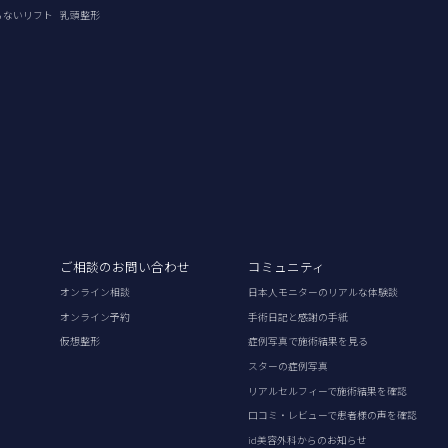
らないリフト
乳頭整形
ご相談のお問い合わせ
コミュニティ
オンライン相談
日本人モニターのリアルな体験談
オンライン予約
手術日記と感謝の手紙
仮想整形
症例写真で施術結果を見る
スターの症例写真
リアルセルフィーで施術結果を確認
口コミ・レビューで患者様の声を確認
id美容外科からのお知らせ