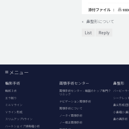
添付ファイル :
93D
«
鼻整形について
List
Reply
メニュー
輪郭手術
両顎手術センター
鼻整形
輪郭３点
両顎手術センター – 韓国のトップ専門ク
バービーラ
リニック
エラ削り
シークレッ
ナビゲーション両顎手術
ミニＶライン
鼻尖形成(団
両顎手術について
Ｖライン形成
小鼻縮小(鼻
ノータイ両顎手術
スリムアップVライン
鼻の再手術
ノー矯正両顎手術
ハートシェイプ頬骨縮小術