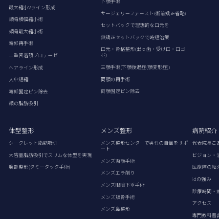
下顎手術
最大縮小Vライン形成
サージェリーファースト(術前矯正省略)
頬骨横幅縮小術
セットバックで理想的な口元を
頬骨最大縮小術
無矯正セットバックで時短治療
輪郭再手術
口元・骨格整形(出っ歯・受け口・口ゴ
ボ)
二重密着額プロテーゼ
三顎手術(下顎後退症(顎変形症))
ヘアライン形成
両顎の再手術
人中短縮
両顎固定ピン除去
輪郭固定ピン除去
顔の脂肪吸引
体型整形
メンズ整形
病院紹介
シークレット脂肪吸引
メンズ整形センターで男性の自信をサポ
代表院長ご
ート
大容量脂肪吸引でスリムな体型を実現
ビジョン・
メンズ両顎手術
腹部整形(タミータック手術)
医療陣の紹
メンズエラ削り
idの強み
メンズ眼瞼下垂手術
診療時間・
メンズ頬骨手術
アクセス
メンズ鼻整形
専門教科書