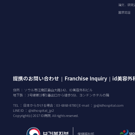
論文、研究
国家認証
提携のお問い合わせ
Franchise Inquiry
id美容
|
|
住所 ： ソウル市江南区島山大路142、ID美容外科ビル
地下鉄 ： 3号線新沙駅1番出口から徒歩5分、ヨンドンホテルの隣
TEL ：
日本からかける場合：03-6868-8780 | E-mail ：
jp@idhospital.com
LINE ID ： @idhospital_jp2
Copyright(c) 2017 ID病院. All rights reserved.
保健福祉部