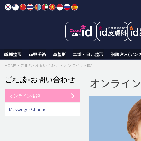
Skip
to
content
輪郭整形
両顎手術
鼻整形
二重・目元整形
脂肪注入(アン
HOME
ご相談･お問い合わせ
オンライン相談
ご相談･お問い合わせ
オンライ
オンライン相談
Messenger Channel