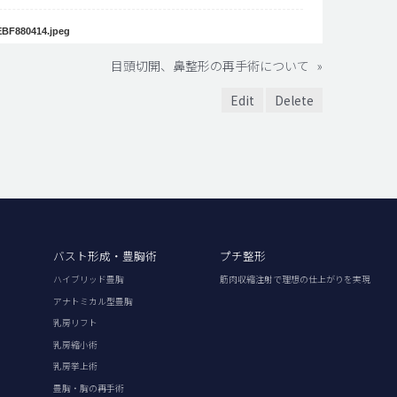
BF880414.jpeg
目頭切開、鼻整形の再手術について
»
Edit
Delete
バスト形成・豊胸術
プチ整形
ハイブリッド豊胸
筋肉収縮注射で理想の仕上がりを実現
アナトミカル型豊胸
乳房リフト
乳房縮小術
乳房挙上術
豊胸・胸の再手術