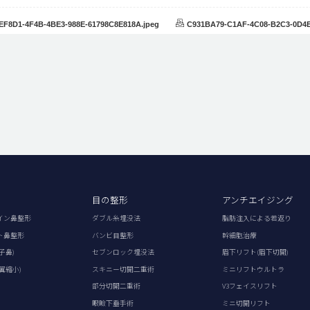
EF8D1-4F4B-4BE3-988E-61798C8E818A.jpeg
C931BA79-C1AF-4C08-B2C3-0D4E
目の整形
アンチエイジング
イン鼻整形
ダブル糸埋没法
脂肪注入による若返り
ト鼻整形
バンビ目整形
幹細胞治療
子鼻)
セブンロック埋没法
眉下リフト(眉下切開)
翼縮小)
スキニー切開二重術
ミニリフトウルトラ
部分切開二重術
V3フェイスリフト
眼瞼下垂手術
ミニ切開リフト