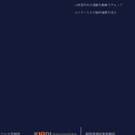
id美容外科の活動を動画でチェック
idスターたちの施術結果を紹介
ソウル大学病院
韓国保健産業振興院