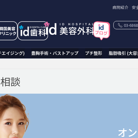
病院紹介
安
03-6868
チエイジング)
豊胸手術・バストアップ
プチ整形
脂肪吸引 (大容
ン相談
オン