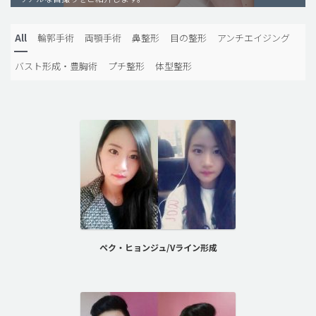
脂肪吸引 (大容量)
All
輪郭手術
両顎手術
鼻整形
目の整形
アンチエイジング
メンズ整形
バスト形成・豊胸術
プチ整形
体型整形
idリアルストーリー
idニュース
病院紹介
安全整形
料金一覧
ご相談のお問い合わせ
ペク・ヒョンジュ/Vライン形成