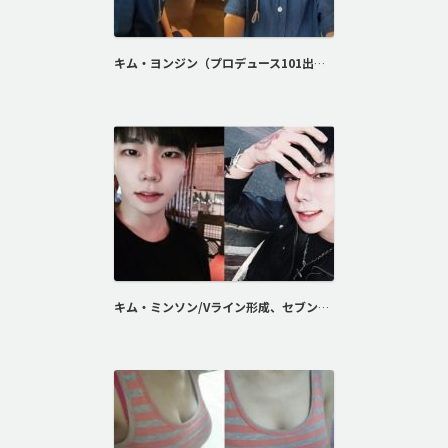
キム・ヨンジン（プロデュース101出演）/スキニー切開二重術、額脂肪注入
キム・ミンソン/Vライン形成、セブンロック埋没法