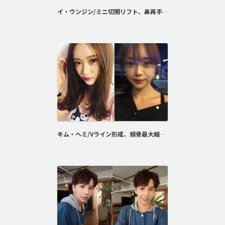
イ・ウンジン/ミニ切開リフト、鼻再手術、眉リフト
キム・ヘミ/Vライン形成、頬骨最大縮小術