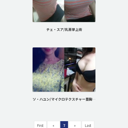
チェ・スア/乳房挙上術
ソ・ハユン/マイクロテクスチャー豊胸術
First
«
7
»
Last