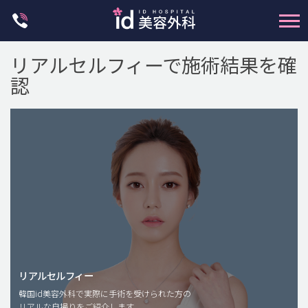
Skip
to
content
リアルセルフィーで施術結果を確
認
輪郭整形
両顎手術
鼻整形
二重・目元整形
脂肪注入(アンチエイジング)
リアルセルフィー
豊胸手術・バストアップ
韓国id美容外科で実際に手術を受けられた方の
リアルな自撮りをご紹介します。
プチ整形