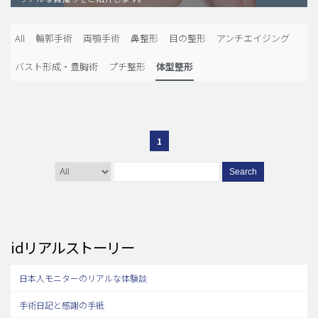
脂肪吸引 (大容量)
All
輪郭手術
両顎手術
鼻整形
目の整形
アンチエイジング
メンズ整形
バスト形成・豊胸術
プチ整形
体型整形
idリアルストーリー
idニュース
病院紹介
1
安全整形
料金一覧
Search
ご相談のお問い合わせ
idリアルストーリー
日本人モニターのリアルな体験談
手術日記と感謝の手紙