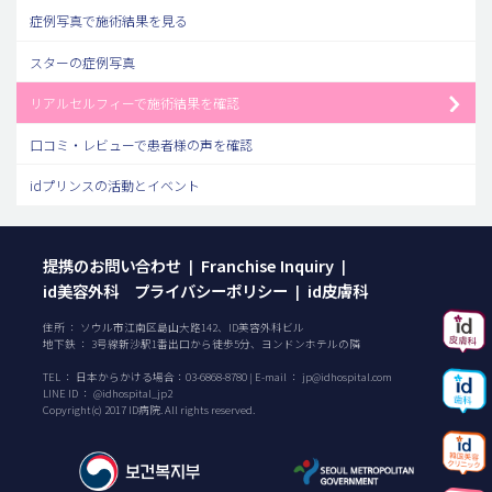
症例写真で施術結果を見る
スターの症例写真
リアルセルフィーで施術結果を確認
口コミ・レビューで患者様の声を確認
idプリンスの活動とイベント
提携のお問い合わせ
Franchise Inquiry
|
|
id美容外科 プライバシーポリシー
id皮膚科
|
住所 ： ソウル市江南区島山大路142、ID美容外科ビル
地下鉄 ： 3号線新沙駅1番出口から徒歩5分、ヨンドンホテルの隣
TEL ：
日本からかける場合：
03-6868-8780
| E-mail ：
jp@idhospital.com
LINE ID ： @idhospital_jp2
Copyright(c) 2017 ID病院. All rights reserved.