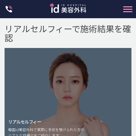
Skip
to
content
リアルセルフィーで施術結果を確
認
輪郭整形
両顎手術
鼻整形
二重・目元整形
脂肪注入(アンチエイジング)
リアルセルフィー
豊胸手術・バストアップ
韓国id美容外科で実際に手術を受けられた方の
リアルな自撮りをご紹介します。
プチ整形