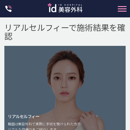
Skip
to
content
リアルセルフィーで施術結果を確
認
輪郭整形
両顎手術
鼻整形
二重・目元整形
脂肪注入(アンチエイジング)
リアルセルフィー
豊胸手術・バストアップ
韓国id美容外科で実際に手術を受けられた方の
リアルな自撮りをご紹介します。
プチ整形