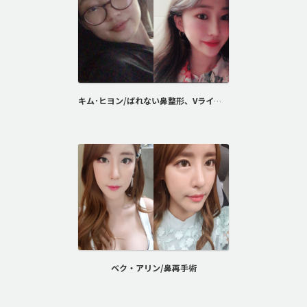
キム･ヒヨン/ばれない鼻整形、Vライン形成、頬骨最大縮小術
ベク・アリン/鼻再手術