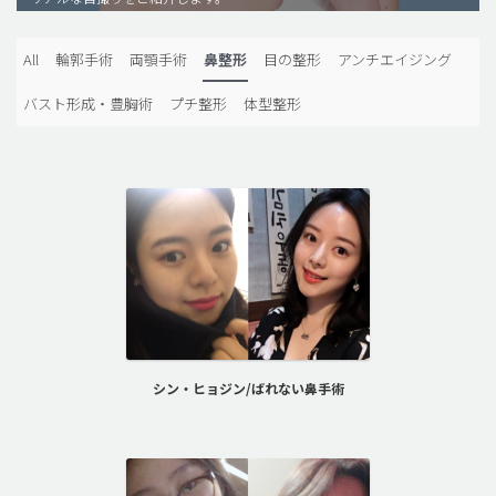
脂肪吸引 (大容量)
All
輪郭手術
両顎手術
鼻整形
目の整形
アンチエイジング
メンズ整形
バスト形成・豊胸術
プチ整形
体型整形
idリアルストーリー
idニュース
病院紹介
安全整形
料金一覧
ご相談のお問い合わせ
シン・ヒョジン/ばれない鼻手術