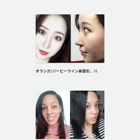
オランガ/バービーライン鼻整形、バンビ目整形、脂肪注入