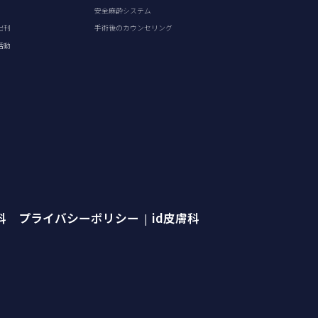
安全麻酔システム
出刊
手術後のカウンセリング
活動
外科 プライバシーポリシー
id皮膚科
|