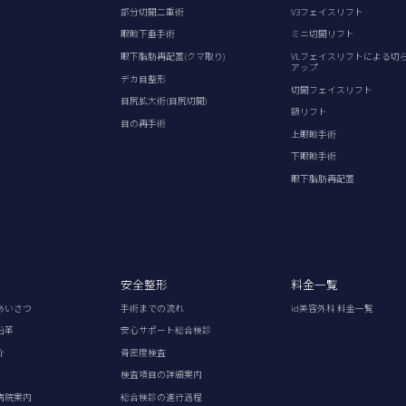
部分切開二重術
V3フェイスリフト
眼瞼下垂手術
ミニ切開リフト
眼下脂肪再配置(クマ取り)
VLフェイスリフトによる切
アップ
デカ目整形
切開フェイスリフト
目尻拡大術(目尻切開)
額リフト
目の再手術
上眼瞼手術
下眼瞼手術
眼下脂肪再配置
安全整形
料金一覧
あいさつ
手術までの流れ
id美容外科 料金一覧
沿革
安心サポート総合検診
介
骨密度検査
検査項目の詳細案内
病院案内
総合検診の進行過程