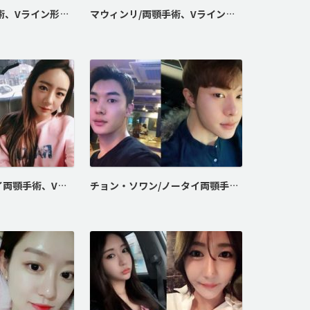
イェシュ/両顎手術、Vライン形成、頬骨最大縮小術
マウィンリ/両顎手術、Vライン形成、頬骨最大縮小術、スキニー切開二重術、バービーライン鼻整形、脂肪注入
ソ・ユリ/ノータイ両顎手術、Vライン形成、頬骨最大縮小術
チョン・ソワン/ノータイ両顎手術、Vライン形成、ソフトシリコン鼻整形、目尻拡大術、額脂肪注入