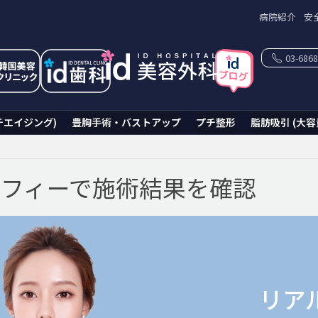
病院紹介
安
03-6868
チエイジング)
豊胸手術・バストアップ
プチ整形
脂肪吸引 (大容
フィーで施術結果を確認
リア