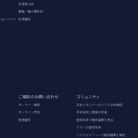
乳房挙上術
豊胸・胸の再手術
らないリフト
乳頭整形
ご相談のお問い合わせ
コミュニティ
オンライン相談
日本人モニターのリアルな体験談
オンライン予約
手術日記と感謝の手紙
仮想整形
症例写真で施術結果を見る
スターの症例写真
リアルセルフィーで施術結果を確認