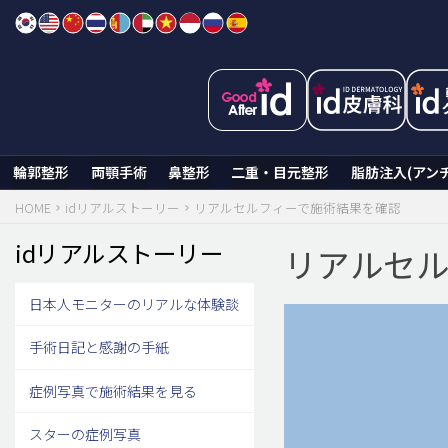
Skip
to
content
輪郭整形
両顎手術
鼻整形
二重・目元整形
脂肪注入(アン
HOME
idリアルストーリー
リアルセルフィーで施術結果を確認
idリアルストーリー
リアルセル
日本人モニターのリアルな体験談
手術日記と感謝の手紙
症例写真で施術結果を見る
スターの症例写真