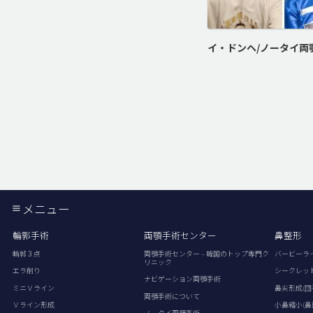
メニュー
輪郭手術
両顎手術センター
鼻整形
輪郭３点
両顎手術センター – 韓国のトップ専門ク
バービーラ
リニック
エラ削り
シークレッ
ナビゲーション両顎手術
ミニＶライン
鼻尖形成(団
両顎手術について
Ｖライン形成
小鼻縮小(鼻