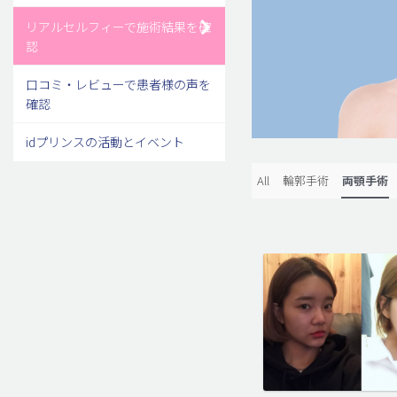
リアルセルフィーで施術結果を確
認
口コミ・レビューで患者様の声を
確認
idプリンスの活動とイベント
All
輪郭手術
両顎手術