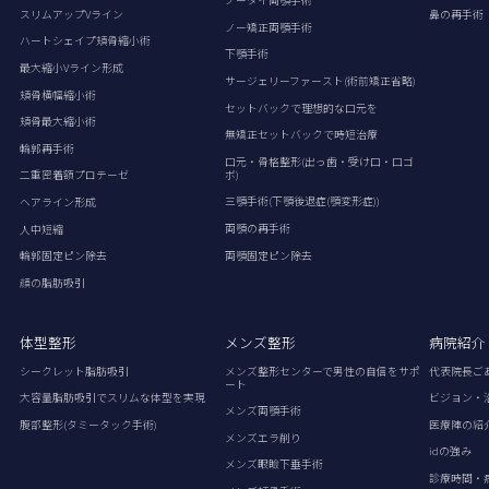
ノータイ両顎手術
スリムアップVライン
鼻の再手術
ノー矯正両顎手術
ハートシェイプ頬骨縮小術
下顎手術
最大縮小Vライン形成
サージェリーファースト(術前矯正省略)
頬骨横幅縮小術
セットバックで理想的な口元を
頬骨最大縮小術
無矯正セットバックで時短治療
輪郭再手術
口元・骨格整形(出っ歯・受け口・口ゴ
ボ)
二重密着額プロテーゼ
三顎手術(下顎後退症(顎変形症))
ヘアライン形成
両顎の再手術
人中短縮
両顎固定ピン除去
輪郭固定ピン除去
顔の脂肪吸引
体型整形
メンズ整形
病院紹介
シークレット脂肪吸引
メンズ整形センターで男性の自信をサポ
代表院長ご
ート
大容量脂肪吸引でスリムな体型を実現
ビジョン・
メンズ両顎手術
腹部整形(タミータック手術)
医療陣の紹
メンズエラ削り
idの強み
メンズ眼瞼下垂手術
診療時間・