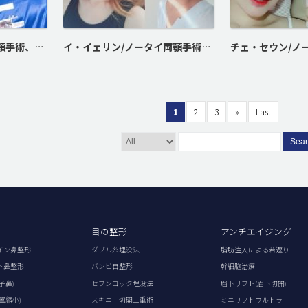
イ・ドンヘ/ノータイ両顎手術、Vライン形成
イ・イェリン/ノータイ両顎手術、Vライン形成、バービーライン鼻整形
1
2
3
»
Last
Sea
目の整形
アンチエイジング
イン鼻整形
ダブル糸埋没法
脂肪注入による若返り
ト鼻整形
バンビ目整形
幹細胞治療
子鼻)
セブンロック埋没法
眉下リフト(眉下切開)
翼縮小)
スキニー切開二重術
ミニリフトウルトラ