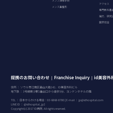
メンズ頬骨手術
アクセス
メンズ鼻整形
専門教科書
論文、研究
国家認証
提携のお問い合わせ
Franchise Inquiry
id美容
|
|
住所 ： ソウル市江南区島山大路142、ID美容外科ビル
地下鉄 ： 3号線新沙駅1番出口から徒歩5分、ヨンドンホテルの隣
TEL ：
日本からかける場合：03-6868-8780 | E-mail ：
jp@idhospital.com
LINE ID ： @idhospital_jp2
Copyright(c) 2017 ID病院. All rights reserved.