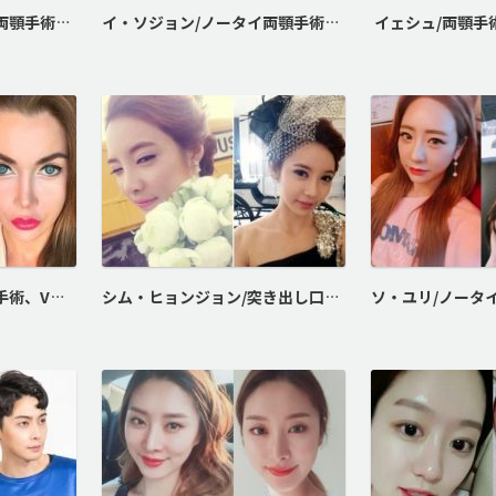
チェ・ダユン/ノー矯正両顎手術、スキニー切開二重術
イ・ソジョン/ノータイ両顎手術、デカ目整形
ピクシー/ノータイ両顎手術、Vライン形成、頬骨最大縮小術
シム・ヒョンジョン/突き出し口両顎手術、Vライン形成、バービーライン鼻整形