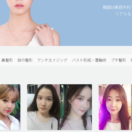
韓国id美容外
リアルな
鼻整形
目の整形
アンチエイジング
バスト形成・豊胸術
プチ整形