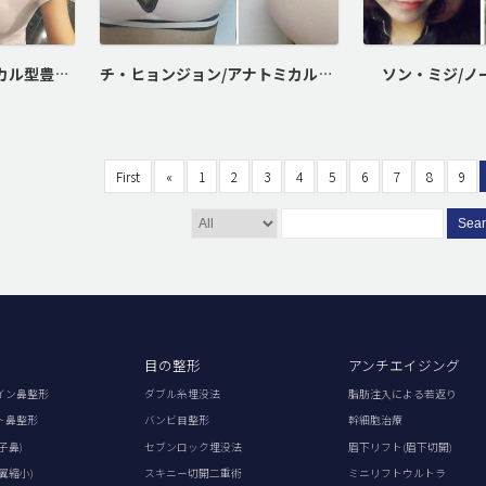
ユン・ダンビ/アナトミカル型豊胸術
チ・ヒョンジョン/アナトミカル型豊胸術
ソン・ミジ/ノ
First
«
1
2
3
4
5
6
7
8
9
Sea
目の整形
アンチエイジング
イン鼻整形
ダブル糸埋没法
脂肪注入による若返り
ト鼻整形
バンビ目整形
幹細胞治療
子鼻)
セブンロック埋没法
眉下リフト(眉下切開)
翼縮小)
スキニー切開二重術
ミニリフトウルトラ