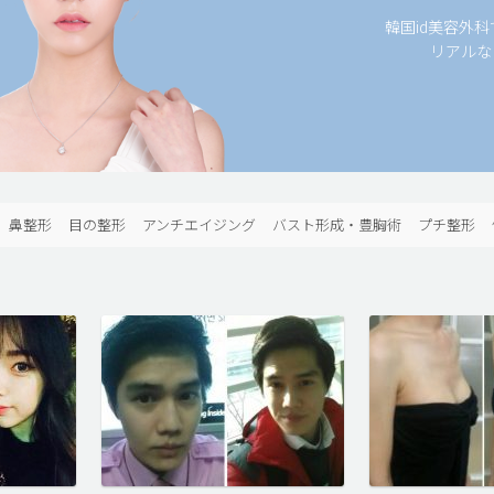
韓国id美容外
リアルな
鼻整形
目の整形
アンチエイジング
バスト形成・豊胸術
プチ整形