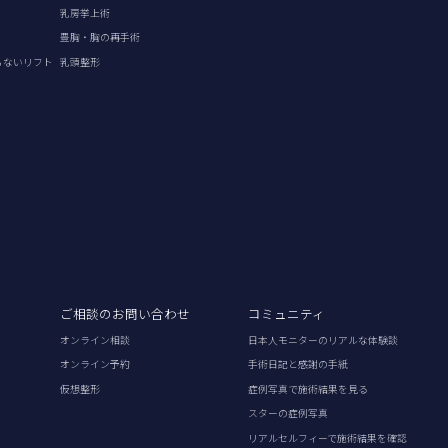
乳房挙上術
豊胸・胸の再手術
らないリフト
乳頭整形
ご相談のお問い合わせ
コミュニティ
オンライン相談
日本人モニターのリアルな体験談
オンライン予約
手術日記と感謝の手紙
仮想整形
症例写真で施術結果を見る
スターの症例写真
リアルセルフィーで施術結果を確認