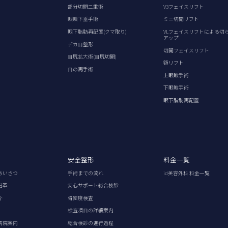
部分切開二重術
V3フェイスリフト
眼瞼下垂手術
ミニ切開リフト
眼下脂肪再配置(クマ取り)
VLフェイスリフトによる切
アップ
デカ目整形
切開フェイスリフト
目尻拡大術(目尻切開)
額リフト
目の再手術
上眼瞼手術
下眼瞼手術
眼下脂肪再配置
安全整形
料金一覧
あいさつ
手術までの流れ
id美容外科 料金一覧
沿革
安心サポート総合検診
介
骨密度検査
検査項目の詳細案内
病院案内
総合検診の進行過程