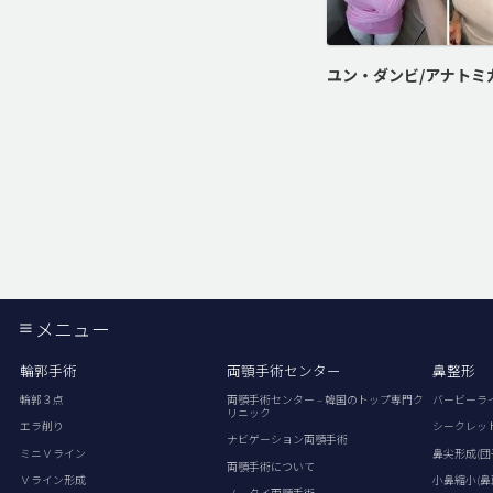
メニュー
輪郭手術
両顎手術センター
鼻整形
輪郭３点
両顎手術センター – 韓国のトップ専門ク
バービーラ
リニック
エラ削り
シークレッ
ナビゲーション両顎手術
ミニＶライン
鼻尖形成(団
両顎手術について
Ｖライン形成
小鼻縮小(鼻