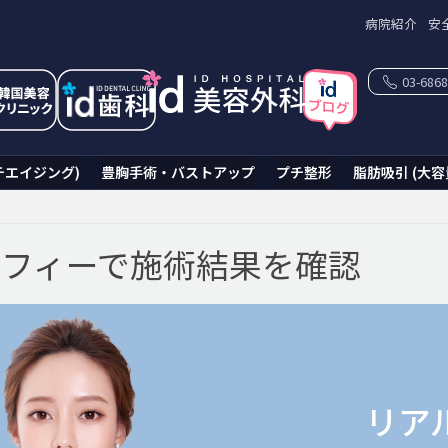
病院紹介
安
03-6868
チエイジング)
豊胸手術・バストアップ
プチ整形
脂肪吸引 (大容
フィーで施術結果を確認
リア