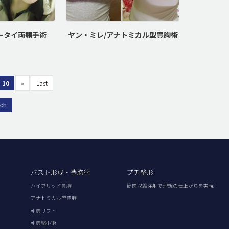
ータイ両顎手術
ヤン・ミレ/アナトミカル型豊胸術
10
»
Last
rch
バスト形成・豊胸術
プチ整形
ハイブリッド豊胸
筋肉収縮注射で理想の仕上がりを実現
アナトミカル型豊胸
乳房リフト
乳房縮小術