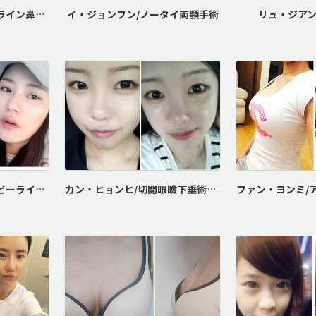
キム・ナヨン/バービーライン鼻整形
イ・ジョンフン/ノータイ両顎手術
リュ・ジアン
キム・ミンジョン/バービーライン鼻整形
カン・ヒョンヒ/切開眼瞼下垂術、デカ目整形（目頭切開、目尻切開、たれ目形成）、バービーライン鼻整形、脂肪注入