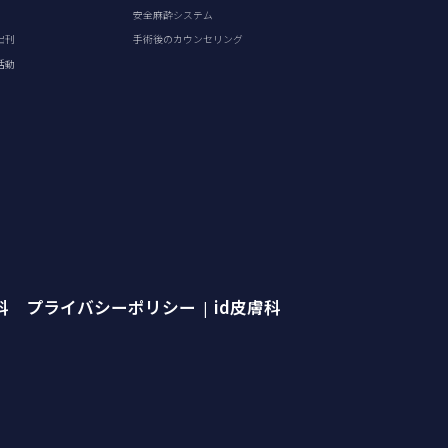
安全麻酔システム
出刊
手術後のカウンセリング
活動
外科 プライバシーポリシー
id皮膚科
|