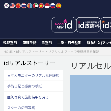
Skip
to
content
輪郭整形
両顎手術
鼻整形
二重・目元整形
脂肪注入(アン
HOME
idリアルストーリー
リアルセルフィーで施術結果を確認
idリアルストーリー
リアルセル
日本人モニターのリアルな体験談
手術日記と感謝の手紙
症例写真で施術結果を見る
スターの症例写真