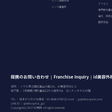
メンズ頬骨手術
アクセス
メンズ鼻整形
専門教科書
論文、研究
国家認証
提携のお問い合わせ
Franchise Inquiry
id美容
|
|
住所 ： ソウル市江南区島山大路142、ID美容外科ビル
地下鉄 ： 3号線新沙駅1番出口から徒歩5分、ヨンドンホテルの隣
TEL ：
日本からかける場合：03-6868-8780 | E-mail ：
jp@idhospital.com
LINE ID ： @idhospital_jp2
Copyright(c) 2017 ID病院. All rights reserved.