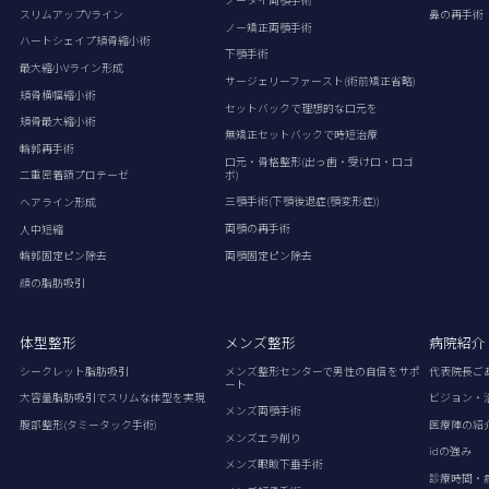
ノータイ両顎手術
スリムアップVライン
鼻の再手術
ノー矯正両顎手術
ハートシェイプ頬骨縮小術
下顎手術
最大縮小Vライン形成
サージェリーファースト(術前矯正省略)
頬骨横幅縮小術
セットバックで理想的な口元を
頬骨最大縮小術
無矯正セットバックで時短治療
輪郭再手術
口元・骨格整形(出っ歯・受け口・口ゴ
ボ)
二重密着額プロテーゼ
三顎手術(下顎後退症(顎変形症))
ヘアライン形成
両顎の再手術
人中短縮
両顎固定ピン除去
輪郭固定ピン除去
顔の脂肪吸引
体型整形
メンズ整形
病院紹介
シークレット脂肪吸引
メンズ整形センターで男性の自信をサポ
代表院長ご
ート
大容量脂肪吸引でスリムな体型を実現
ビジョン・
メンズ両顎手術
腹部整形(タミータック手術)
医療陣の紹
メンズエラ削り
idの強み
メンズ眼瞼下垂手術
診療時間・