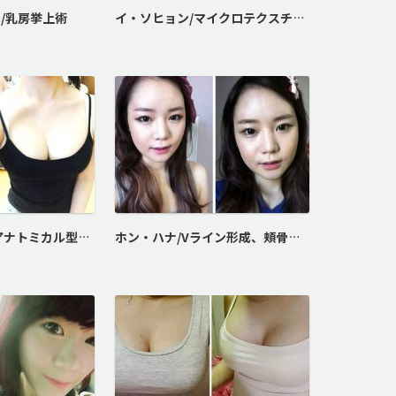
/乳房挙上術
イ・ソヒョン/マイクロテクスチャー豊胸術
ファン・ヨンミ/アナトミカル型豊胸術
ホン・ハナ/Vライン形成、頬骨最大縮小術、鼻再手術