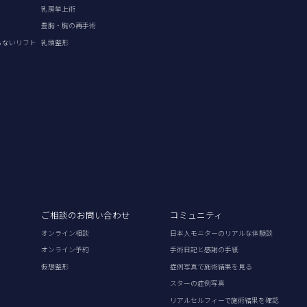
乳房挙上術
豊胸・胸の再手術
らないリフト
乳頭整形
ご相談のお問い合わせ
コミュニティ
オンライン相談
日本人モニターのリアルな体験談
オンライン予約
手術日記と感謝の手紙
仮想整形
症例写真で施術結果を見る
スターの症例写真
リアルセルフィーで施術結果を確認