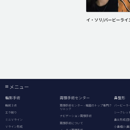
メニュー
輪郭手術
両顎手術センター
鼻整形
輪郭３点
両顎手術センター – 韓国のトップ専門ク
バービーラ
リニック
エラ削り
シークレッ
ナビゲーション両顎手術
ミニＶライン
鼻尖形成(団
両顎手術について
Ｖライン形成
小鼻縮小(鼻