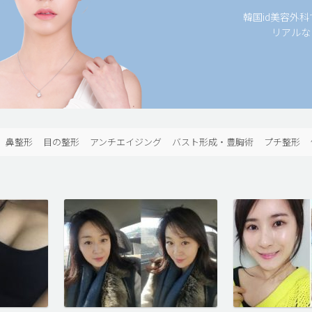
韓国id美容外
リアルな
鼻整形
目の整形
アンチエイジング
バスト形成・豊胸術
プチ整形