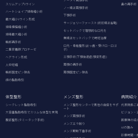
ノータイ両顎手術
スリムアップVライン
鼻の再手術
ノー矯正両顎手術
ハートシェイプ頬骨縮小術
下顎手術
最大縮小Vライン形成
サージェリーファースト(術前矯正省略)
頬骨横幅縮小術
セットバックで理想的な口元を
頬骨最大縮小術
無矯正セットバックで時短治療
輪郭再手術
口元・骨格整形(出っ歯・受け口・口ゴ
ボ)
二重密着額プロテーゼ
三顎手術(下顎後退症(顎変形症))
ヘアライン形成
両顎の再手術
人中短縮
両顎固定ピン除去
輪郭固定ピン除去
顔の脂肪吸引
体型整形
メンズ整形
病院紹介
シークレット脂肪吸引
メンズ整形センターで男性の自信をサポ
代表院長ご
ート
大容量脂肪吸引でスリムな体型を実現
ビジョン・
メンズ両顎手術
腹部整形(タミータック手術)
医療陣の紹
メンズエラ削り
idの強み
メンズ眼瞼下垂手術
診療時間・