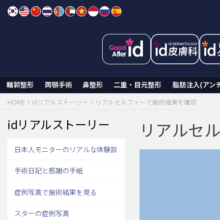
Skip
to
content
輪郭整形
両顎手術
鼻整形
二重・目元整形
脂肪注入(アン
HOME
idリアルストーリー
リアルセルフィーで施術結果を確認
idリアルストーリー
リアルセル
日本人モニターのリアルな体験談
手術日記と感謝の手紙
症例写真で施術結果を見る
スターの症例写真