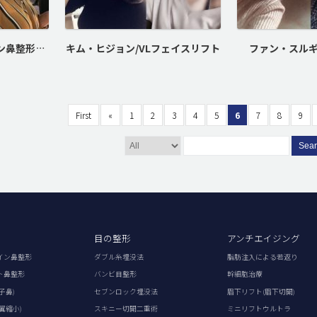
イ・ソリ/バービーライン鼻整形、顔脂肪注入
キム・ヒジョン/VLフェイスリフト
ファン・スルギ
First
«
1
2
3
4
5
6
7
8
9
Sea
目の整形
アンチエイジング
イン鼻整形
ダブル糸埋没法
脂肪注入による若返り
ト鼻整形
バンビ目整形
幹細胞治療
子鼻)
セブンロック埋没法
眉下リフト(眉下切開)
翼縮小)
スキニー切開二重術
ミニリフトウルトラ