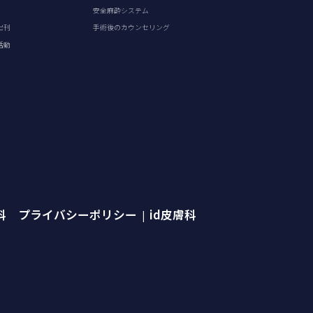
安全麻酔システム
出刊
手術後のカウンセリング
活動
外科 プライバシーポリシー
id皮膚科
|