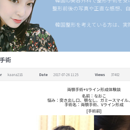
韓国ID美容外科で整形手術を
整形前後の写真や正直な感想、
韓国整形を考えている方は、実
手術
r
kaana218
Date
2017-07-26 11:25
Views
37402
両顎手術+Vライン形成体験談
名前：なおこ
悩み：突き出し口、顎なし、ガミースマイル
手術名：両顎手術、Vライン形成
[手術前]