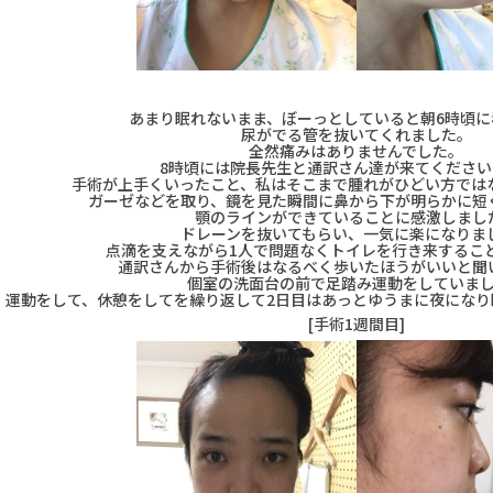
あまり眠れないまま、ぼーっとしていると朝6時頃に
尿がでる管を抜いてくれました。
全然痛みはありませんでした。
8時頃には院長先生と通訳さん達が来てください
手術が上手くいったこと、私はそこまで腫れがひどい方では
ガーゼなどを取り、鏡を見た瞬間に鼻から下が明らかに短
顎のラインができていることに感激しまし
ドレーンを抜いてもらい、一気に楽になりま
点滴を支えながら1人で問題なくトイレを行き来するこ
通訳さんから手術後はなるべく歩いたほうがいいと聞
個室の洗面台の前で足踏み運動をしていま
運動をして、休憩をしてを繰り返して2日目はあっとゆうまに夜にな
[手術1週間目]