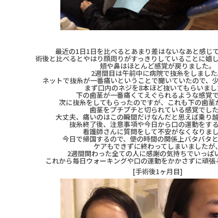
最近の1日1日を比べるとあまり差はないなあと感じ
術後と比べるとやはり顔周りがすっきりしていることに嬉
頬や鼻はほとんど感覚が戻りました。
2週間目は午前中に病院で抜糸をしました
ネットで抜糸が一番痛いということで聞いていたので、
まず口内のネジを8本ほど抜いてもらいまし
下の歯茎が一番痛くてえぐられるような感覚
次に抜糸をしてもらったのですが、これも下の歯茎
歯茎をプチプチと切られている感覚でし
大丈夫、痛いのはこの瞬間だけなんだと思えば乗り
抜糸終了後、注意事項や今日から口の運動をす
看護師さんに質問をして不安がなくなりま
今日で帰国するので、便の時間の関係上バタバタ
ケアもできずに終わってしまいましたが
2週間関わった全ての人に感謝の気持ちでいっぱ
これから毎日ウォーキングや口の運動をかかさずに頑張
[手術後1ヶ月目]