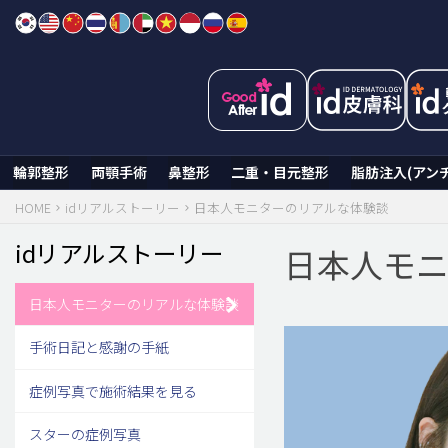
Skip
to
content
輪郭整形
両顎手術
鼻整形
二重・目元整形
脂肪注入(アン
HOME
idリアルストーリー
日本人モニターのリアルな体験談
idリアルストーリー
日本人モ
日本人モニターのリアルな体験談
手術日記と感謝の手紙
症例写真で施術結果を見る
スターの症例写真