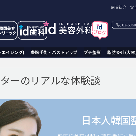
病院紹介
安
03-6868
チエイジング)
豊胸手術・バストアップ
プチ整形
脂肪吸引 (大容
ニターのリアルな体験談
日本人韓国