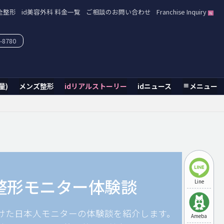
全整形
id美容外科 料金一覧
ご相談のお問い合わせ
Franchise Inquiry
-8780
量)
メンズ整形
idリアルストーリー
idニュース
メニュー
整形モニター体験談
Line
受けた日本人モニターの体験談を紹介します。
Ameba