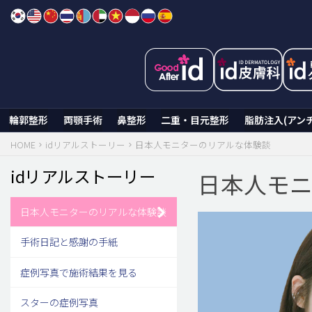
Skip
to
content
輪郭整形
両顎手術
鼻整形
二重・目元整形
脂肪注入(アン
HOME
idリアルストーリー
日本人モニターのリアルな体験談
idリアルストーリー
日本人モ
日本人モニターのリアルな体験談
手術日記と感謝の手紙
症例写真で施術結果を見る
スターの症例写真