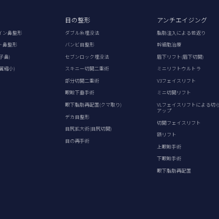
目の整形
アンチエイジング
イン鼻整形
ダブル糸埋没法
脂肪注入による若返り
ト鼻整形
バンビ目整形
幹細胞治療
子鼻)
セブンロック埋没法
眉下リフト(眉下切開)
翼縮小)
スキニー切開二重術
ミニリフトウルトラ
部分切開二重術
V3フェイスリフト
眼瞼下垂手術
ミニ切開リフト
眼下脂肪再配置(クマ取り)
VLフェイスリフトによる切
アップ
デカ目整形
切開フェイスリフト
目尻拡大術(目尻切開)
額リフト
目の再手術
上眼瞼手術
下眼瞼手術
眼下脂肪再配置