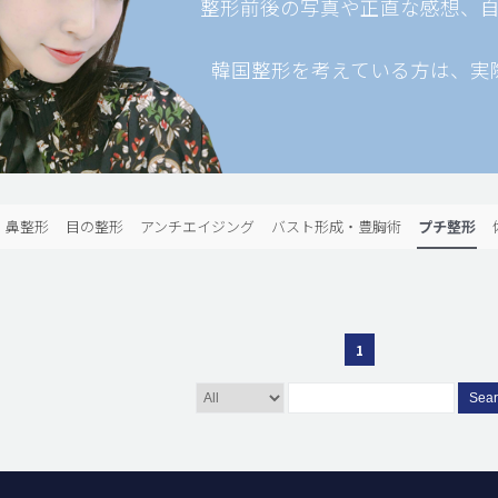
整形前後の写真や正直な感想、
韓国整形を考えている方は、実
鼻整形
目の整形
アンチエイジング
バスト形成・豊胸術
プチ整形
1
Sea