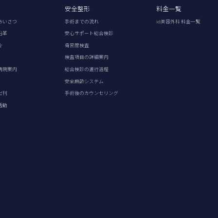
安全整形
料金一覧
あいさつ
手術までの流れ
id美容外科 料金一覧
沿革
安心サポート総合検診
介
骨密度検査
検査項目の詳細案内
病院案内
総合検診の進行過程
安全麻酔システム
出刊
手術後のカウンセリング
活動