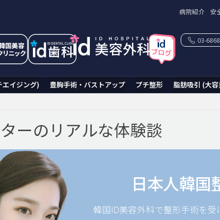
病院紹介
安
03-6868
チエイジング)
豊胸手術・バストアップ
プチ整形
脂肪吸引 (大容
ニターのリアルな体験談
日本人韓国
韓国ID美容外科で整形手術を