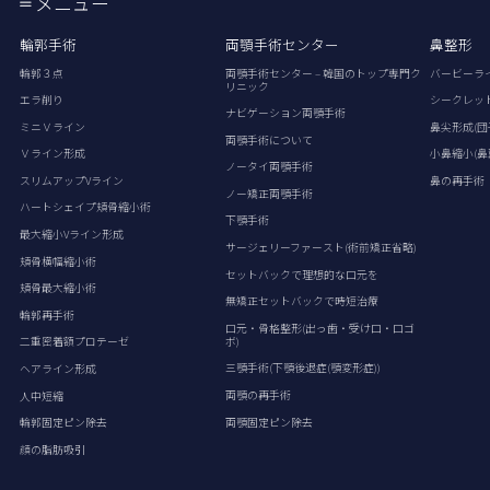
メニュー
輪郭手術
両顎手術センター
鼻整形
輪郭３点
両顎手術センター – 韓国のトップ専門ク
バービーラ
リニック
エラ削り
シークレッ
ナビゲーション両顎手術
ミニＶライン
鼻尖形成(団
両顎手術について
Ｖライン形成
小鼻縮小(鼻
ノータイ両顎手術
スリムアップVライン
鼻の再手術
ノー矯正両顎手術
ハートシェイプ頬骨縮小術
下顎手術
最大縮小Vライン形成
サージェリーファースト(術前矯正省略)
頬骨横幅縮小術
セットバックで理想的な口元を
頬骨最大縮小術
無矯正セットバックで時短治療
輪郭再手術
口元・骨格整形(出っ歯・受け口・口ゴ
ボ)
二重密着額プロテーゼ
三顎手術(下顎後退症(顎変形症))
ヘアライン形成
両顎の再手術
人中短縮
両顎固定ピン除去
輪郭固定ピン除去
顔の脂肪吸引