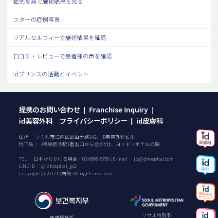
症例写真で施術結果を見る
スターの症例写真
リアルセルフィーで施術結果を確認
口コミ・レビューで患者様の声を確認
idプリンスの活動とイベント
提携のお問い合わせ
Franchise Inquiry
|
|
id美容外科 プライバシーポリシー
id皮膚科
|
住所 ： ソウル市江南区島山大路142、ID美容外科ビル
地下鉄 ： 3号線新沙駅1番出口から徒歩5分、ヨンドンホテルの隣
TEL ：
日本からかける場合：
03-6868-8780
| E-mail ：
jp@idhospital.com
LINE ID ： @idhospital_jp2
Copyright(c) 2017 ID病院. All rights reserved.
ソウル特別市
保健福祉部