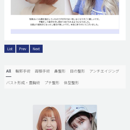
List
Prev
Next
All
輪郭手術
両顎手術
鼻整形
目の整形
アンチエイジング
バスト形成・豊胸術
プチ整形
体型整形