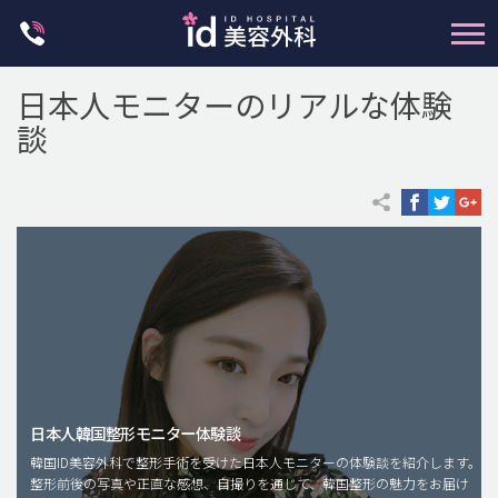
Skip
to
content
日本人モニターのリアルな体験
談
輪郭整形
両顎手術
鼻整形
二重・目元整形
脂肪注入(アンチエイジング)
日本人韓国整形モニター体験談
豊胸手術・バストアップ
韓国ID美容外科で整形手術を受けた日本人モニターの体験談を紹介します。
整形前後の写真や正直な感想、自撮りを通じて、韓国整形の魅力をお届け
プチ整形