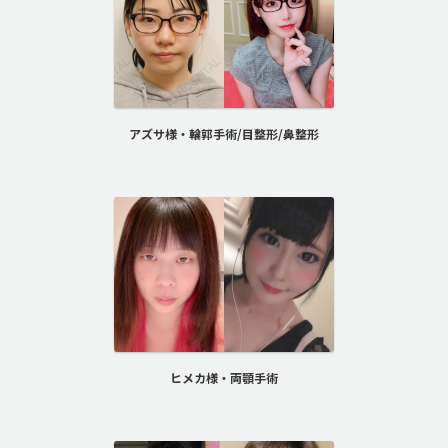
アズサ様・輪郭手術/目整形/鼻整形
ヒメカ様・両顎手術