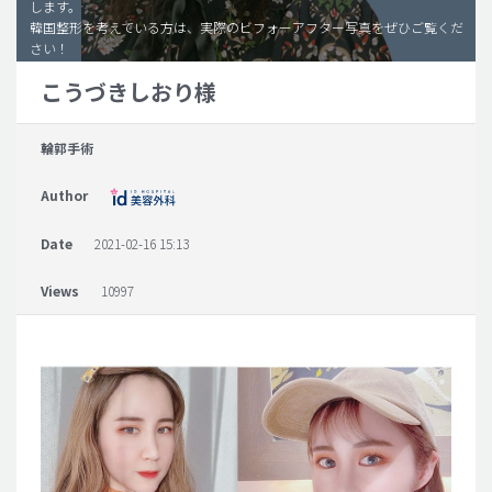
します。
韓国整形を考えている方は、実際のビフォーアフター写真をぜひご覧くだ
脂肪吸引 (大容量)
さい！
メンズ整形
こうづきしおり様
idリアルストーリー
輪郭手術
idニュース
病院紹介
Author
安全整形
Date
2021-02-16 15:13
料金一覧
Views
10997
ご相談のお問い合わせ