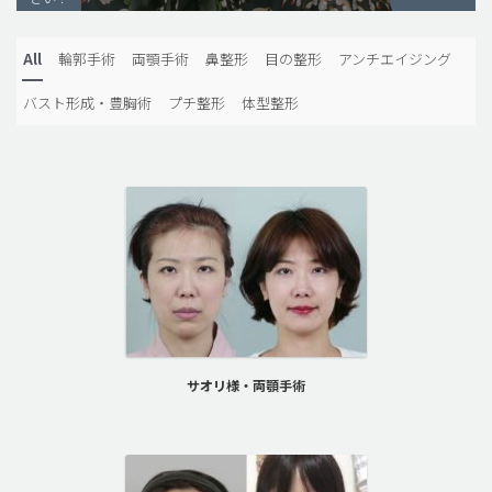
脂肪吸引 (大容量)
All
輪郭手術
両顎手術
鼻整形
目の整形
アンチエイジング
メンズ整形
バスト形成・豊胸術
プチ整形
体型整形
idリアルストーリー
idニュース
病院紹介
安全整形
料金一覧
ご相談のお問い合わせ
サオリ様・両顎手術