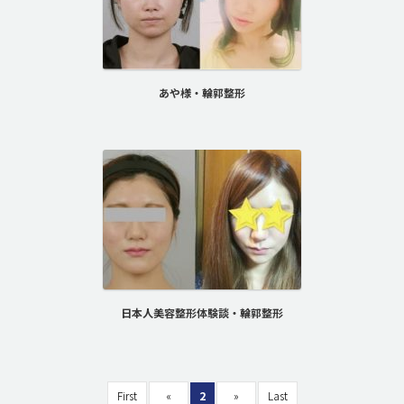
あや様・輪郭整形
日本人美容整形体験談・輪郭整形
First
«
2
»
Last