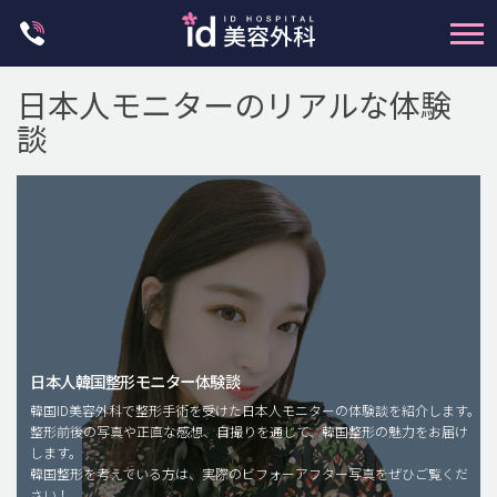
Skip
to
content
日本人モニターのリアルな体験
談
輪郭整形
両顎手術
鼻整形
日本人韓国整形モニター体験談
二重・目元整形
韓国ID美容外科で整形手術を受けた日本人モニターの体験談を紹介します。
脂肪注入(アンチエイジング)
整形前後の写真や正直な感想、自撮りを通じて、韓国整形の魅力をお届け
します。
豊胸手術・バストアップ
韓国整形を考えている方は、実際のビフォーアフター写真をぜひご覧くだ
さい！
プチ整形