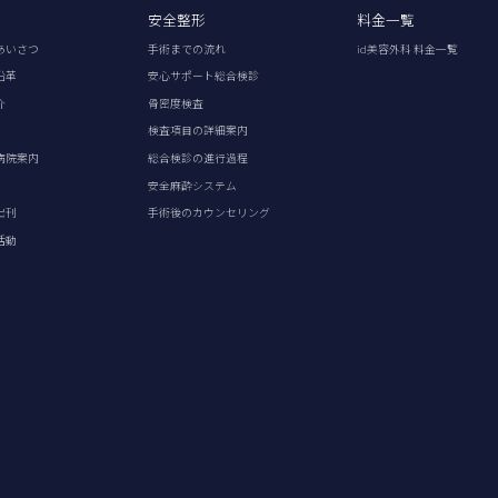
安全整形
料金一覧
あいさつ
手術までの流れ
id美容外科 料金一覧
沿革
安心サポート総合検診
介
骨密度検査
検査項目の詳細案内
病院案内
総合検診の進行過程
安全麻酔システム
出刊
手術後のカウンセリング
活動