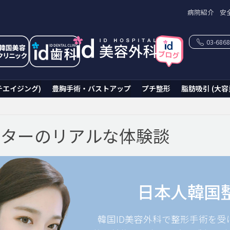
病院紹介
安
03-6868
チエイジング)
豊胸手術・バストアップ
プチ整形
脂肪吸引 (大容
ニターのリアルな体験談
日本人韓国
韓国ID美容外科で整形手術を