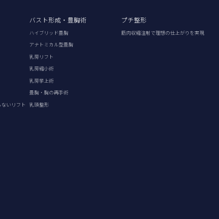
バスト形成・豊胸術
プチ整形
ハイブリッド豊胸
筋肉収縮注射で理想の仕上がりを実現
アナトミカル型豊胸
乳房リフト
乳房縮小術
乳房挙上術
豊胸・胸の再手術
らないリフト
乳頭整形