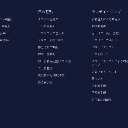
目の整形
アンチエイジング
イン鼻整形
ダブル糸埋没法
脂肪注入による若返り
ト鼻整形
バンビ目整形
幹細胞治療
子鼻)
セブンロック埋没法
眉下リフト(眉下切開)
翼縮小)
スキニー切開二重術
ミニリフトウルトラ
部分切開二重術
V3フェイスリフト
眼瞼下垂手術
ミニ切開リフト
眼下脂肪再配置(クマ取り)
VLフェイスリフトによる切
アップ
デカ目整形
切開フェイスリフト
目尻拡大術(目尻切開)
額リフト
目の再手術
上眼瞼手術
下眼瞼手術
眼下脂肪再配置