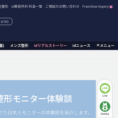
全整形
id美容外科 料金一覧
ご相談のお問い合わせ
Franchise Inquiry
-8780
量)
メンズ整形
idリアルストーリー
idニュース
メニュー
整形モニター体験談
Line
受けた日本人モニターの体験談を紹介します。
Ameba