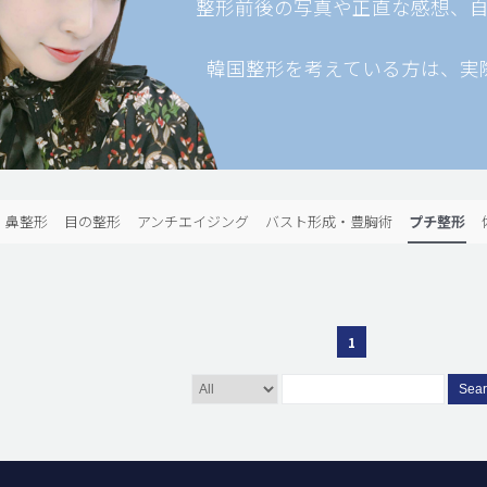
整形前後の写真や正直な感想、
韓国整形を考えている方は、実
鼻整形
目の整形
アンチエイジング
バスト形成・豊胸術
プチ整形
1
Sea