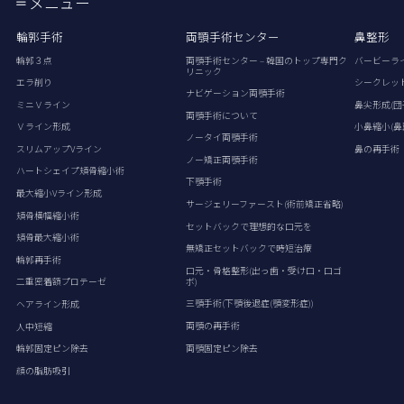
メニュー
輪郭手術
両顎手術センター
鼻整形
輪郭３点
両顎手術センター – 韓国のトップ専門ク
バービーラ
リニック
エラ削り
シークレッ
ナビゲーション両顎手術
ミニＶライン
鼻尖形成(団
両顎手術について
Ｖライン形成
小鼻縮小(鼻
ノータイ両顎手術
スリムアップVライン
鼻の再手術
ノー矯正両顎手術
ハートシェイプ頬骨縮小術
下顎手術
最大縮小Vライン形成
サージェリーファースト(術前矯正省略)
頬骨横幅縮小術
セットバックで理想的な口元を
頬骨最大縮小術
無矯正セットバックで時短治療
輪郭再手術
口元・骨格整形(出っ歯・受け口・口ゴ
ボ)
二重密着額プロテーゼ
三顎手術(下顎後退症(顎変形症))
ヘアライン形成
両顎の再手術
人中短縮
両顎固定ピン除去
輪郭固定ピン除去
顔の脂肪吸引