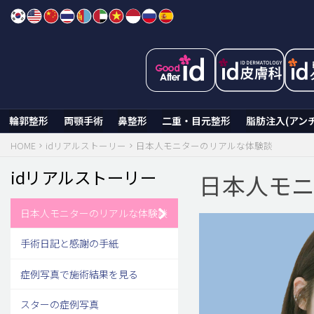
Skip
to
content
輪郭整形
両顎手術
鼻整形
二重・目元整形
脂肪注入(アン
HOME
idリアルストーリー
日本人モニターのリアルな体験談
idリアルストーリー
日本人モ
日本人モニターのリアルな体験談
手術日記と感謝の手紙
症例写真で施術結果を見る
スターの症例写真