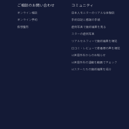
ご相談のお問い合わせ
コミュニティ
オンライン相談
日本人モニターのリアルな体験談
オンライン予約
手術日記と感謝の手紙
仮想整形
症例写真で施術結果を見る
スターの症例写真
リアルセルフィーで施術結果を確認
口コミ・レビューで患者様の声を確認
id美容外科からのお知らせ
id美容外科の活動を動画でチェック
idスターたちの施術結果を紹介