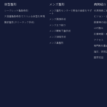
体型整形
メンズ整形
病院紹介
シークレット脂肪吸引
メンズ整形センターで男性の自信をサポ
代表院長ご
ート
大容量脂肪吸引でスリムな体型を実現
ビジョン・
メンズ両顎手術
腹部整形(タミータック手術)
医療陣の紹
メンズエラ削り
idの強み
メンズ眼瞼下垂手術
診療時間・
メンズ頬骨手術
アクセス
メンズ鼻整形
専門教科書
論文、研究
国家認証