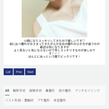
小顔になりスッキリしてきたので嬉しいです♡
前に比べ腫れがおさまってきたからか左右の腫れのひき方が違うのが
最近は気になりますが
よく見ないと気にならないので早くスッキリするのが楽しみで
す！！！
ほんとにあっという間でビックリです！
List
Prev
Next
All
輪郭手術
両顎手術
鼻整形
目の整形
アンチエイジング
バスト形成・豊胸術
プチ整形
体型整形