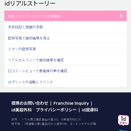
idリアルストーリー
日本人モニターのリアルな体験談
手術日記と感謝の手紙
症例写真で施術結果を見る
スターの症例写真
リアルセルフィーで施術結果を確認
口コミ・レビューで患者様の声を確認
idプリンスの活動とイベント
提携のお問い合わせ
Franchise Inquiry
|
|
id美容外科 プライバシーポリシー
id皮膚科
|
住所 ： ソウル市江南区島山大路142、ID美容外科ビル
地下鉄 ： 3号線新沙駅1番出口から徒歩5分、ヨンドンホテルの隣