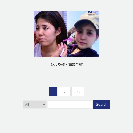
ひより様・両顎手術
1
»
Last
Search