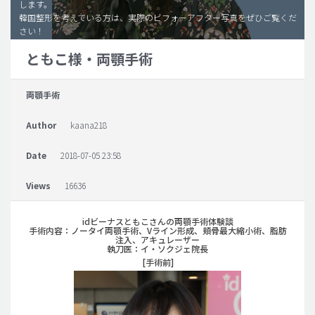
します。
韓国整形を考えている方は、実際のビフォーアフター写真をぜひご覧くだ
脂肪吸引 (大容量)
さい！
メンズ整形
ともこ様・両顎手術
idリアルストーリー
両顎手術
idニュース
病院紹介
Author
kaana218
安全整形
Date
2018-07-05 23:58
料金一覧
Views
16636
ご相談のお問い合わせ
idビーナスともこさんの両顎手術体験談
手術内容：ノータイ両顎手術、Vライン形成、頬骨最大縮小術、脂肪
注入、アキュレーザー
執刀医：イ・ソクジェ院長
[手術前]