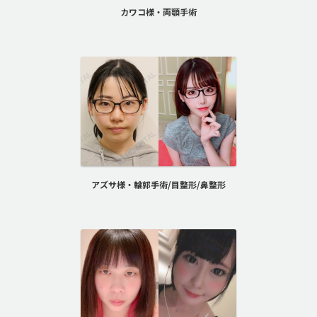
カワコ様・両顎手術
アズサ様・輪郭手術/目整形/鼻整形