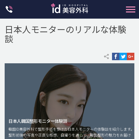
Skip
to
content
日本人モニターのリアルな体験
談
輪郭整形
両顎手術
鼻整形
二重・目元整形
脂肪注入(アンチエイジング)
日本人韓国整形モニター体験談
豊胸手術・バストアップ
韓国ID美容外科で整形手術を受けた日本人モニターの体験談を紹介します。
整形前後の写真や正直な感想、自撮りを通じて、韓国整形の魅力をお届け
プチ整形