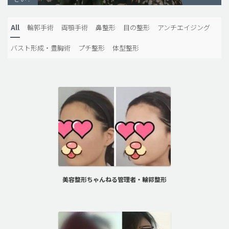
脂肪吸引 (大容量)
All
輪郭手術
両顎手術
鼻整形
目の整形
アンチエイジング
メンズ整形
バスト形成・豊胸術
プチ整形
体型整形
idリアルストーリー
idニュース
病院紹介
安全整形
料金一覧
ご相談のお問い合わせ
美容整形ちゃんねる管理者・輪郭整形