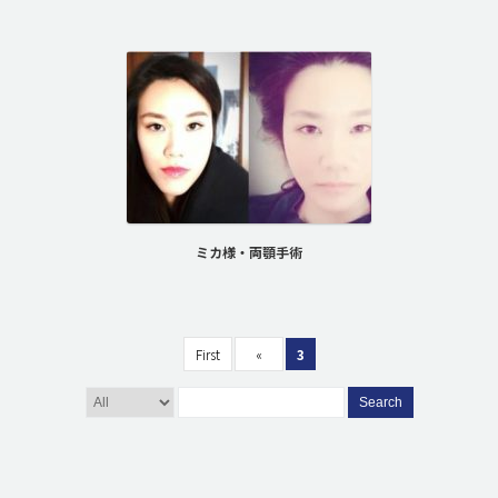
ミカ様・両顎手術
First
«
3
Search