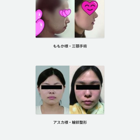
ももか様・三顎手術
アスカ様・輪郭整形