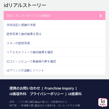
idリアルストーリー
日本人モニターのリアルな体験談
手術日記と感謝の手紙
症例写真で施術結果を見る
スターの症例写真
リアルセルフィーで施術結果を確認
口コミ・レビューで患者様の声を確認
idプリンスの活動とイベント
提携のお問い合わせ
Franchise Inquiry
|
|
id美容外科 プライバシーポリシー
id皮膚科
|
住所 ： ソウル市江南区島山大路142、ID美容外科ビル
地下鉄 ： 3号線新沙駅1番出口から徒歩5分、ヨンドンホテルの隣