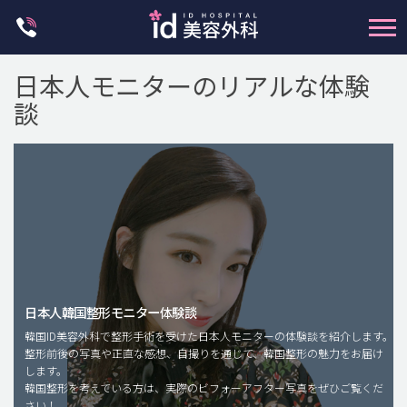
Skip
to
content
日本人モニターのリアルな体験
談
輪郭整形
両顎手術
鼻整形
日本人韓国整形モニター体験談
二重・目元整形
韓国ID美容外科で整形手術を受けた日本人モニターの体験談を紹介します。
脂肪注入(アンチエイジング)
整形前後の写真や正直な感想、自撮りを通じて、韓国整形の魅力をお届け
します。
豊胸手術・バストアップ
韓国整形を考えている方は、実際のビフォーアフター写真をぜひご覧くだ
さい！
プチ整形