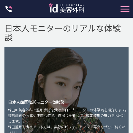
Skip
to
content
日本人モニターのリアルな体験
談
輪郭整形
両顎手術
鼻整形
日本人韓国整形モニター体験談
二重・目元整形
韓国ID美容外科で整形手術を受けた日本人モニターの体験談を紹介します。
脂肪注入(アンチエイジング)
整形前後の写真や正直な感想、自撮りを通じて、韓国整形の魅力をお届け
します。
豊胸手術・バストアップ
韓国整形を考えている方は、実際のビフォーアフター写真をぜひご覧くだ
さい！
プチ整形