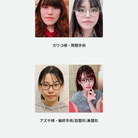
カワコ様・両顎手術
アズサ様・輪郭手術/目整形/鼻整形