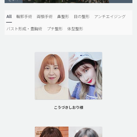
脂肪吸引 (大容量)
All
輪郭手術
両顎手術
鼻整形
目の整形
アンチエイジング
メンズ整形
バスト形成・豊胸術
プチ整形
体型整形
idリアルストーリー
idニュース
病院紹介
安全整形
料金一覧
ご相談のお問い合わせ
こうづきしおり様