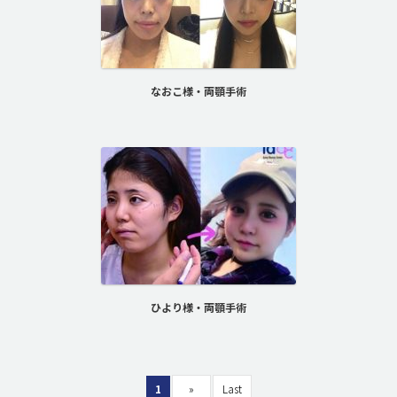
なおこ様・両顎手術
ひより様・両顎手術
1
»
Last