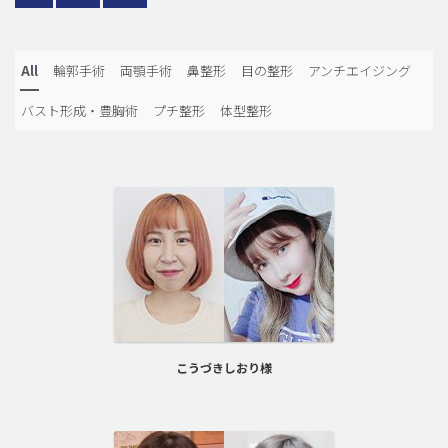
All
輪郭手術
両顎手術
鼻整形
目の整形
アンチエイジング
バスト形成・豊胸術
プチ整形
体型整形
こうづきしおり様