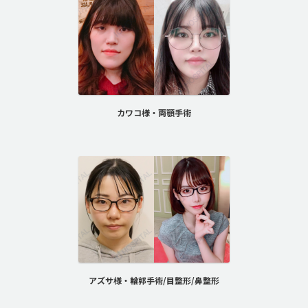
カワコ様・両顎手術
アズサ様・輪郭手術/目整形/鼻整形