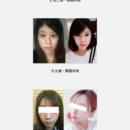
ちえ様・両顎手術