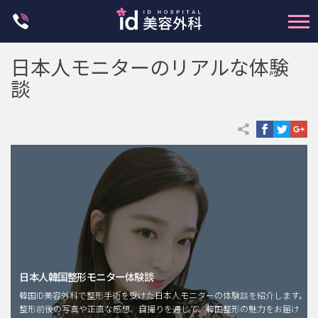
Skip
to
content
日本人モニターのリアルな体験
談
輪郭整形
両顎手術
鼻整形
二重・目元整形
脂肪注入(アンチエイジング)
日本人韓国整形モニター体験談
豊胸手術・バストアップ
韓国ID美容外科で整形手術を受けた日本人モニターの体験談を紹介します。
整形前後の写真や正直な感想、自撮りを通じて、韓国整形の魅力をお届け
プチ整形