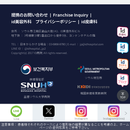
提携のお問い合わせ
Franchise Inquiry
|
|
id美容外科 プライバシーポリシー
id皮膚科
|
住所 ： ソウル市江南区島山大路142、ID美容外科ビル
地下鉄 ： 3号線新沙駅1番出口から徒歩5分、ヨンドンホテルの隣
TEL ：
日本からかける場合：
03-6868-8780
| E-mail ：
jp@idhospital.com
LINE ID ： @idhospital_jp2
Copyright(c) 2017 ID病院. All rights reserved.
ソウル特別市
保健福祉部
韓国保健産業振興院
盆唐ソウル大学病院
TOP
Twitter
Instagram
Instagram(clinic)
Line
注意事項： 患者様それぞれのケースにより整形後の結果が異なることを考慮の上、ホーム
ページの 症例写真をご参考下さい。