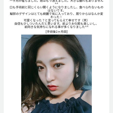
一ヶ月が経ちました。痣はもう消えました。大きな腫れもありません
^^
口も手術前と同じくらい開くようになりましたし、食べられないもの
はないです。
輪郭のデザインはとても綺麗で気に入っており、周りからはなんか変
わった！
可愛くなった？と言ってもらえて幸せです（笑）
自信も少しついたんだと思います。前よりお化粧も楽しいし、
前向きな気持ちになれる事が多くなりました^^
[手術後2ヶ月目]