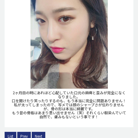
2ヶ月目の時にあれほど心配していた口元の麻痺と歪みが完全になく
なりました。
口を開けたり笑ったりするのも、もう本当に完全に問題ありません！
私が太ってしまったので、写メでは顔のシャープさが伝わりません
が、骨の形は本当に綺麗です。
もう昔の骨格はあまり思い出せません（笑）それくらい馴染んでいて
自然で、痛みもないという事です！
List
Prev
Next