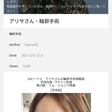
します。
韓国整形を考えている方は、実際のビフォーアフター写真をぜひご覧くだ
脂肪吸引 (大容量)
さい！
メンズ整形
アリサさん・輪郭手術
idリアルストーリー
輪郭手術
idニュース
病院紹介
Author
kaana218
安全整形
Date
2017-12-07 13:13
料金一覧
Views
51352
ご相談のお問い合わせ
idビーナス アリサさんの輪郭手術体験談
手術内容：Vライン形成
執刀医：イム・ジョンウ院長
[手術前]