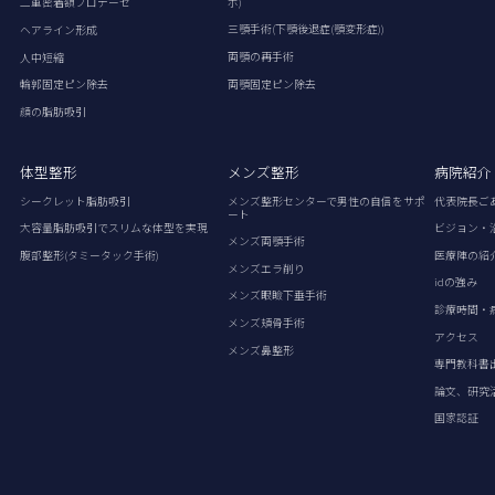
ボ)
二重密着額プロテーゼ
三顎手術(下顎後退症(顎変形症))
ヘアライン形成
両顎の再手術
人中短縮
両顎固定ピン除去
輪郭固定ピン除去
顔の脂肪吸引
体型整形
メンズ整形
病院紹介
シークレット脂肪吸引
メンズ整形センターで男性の自信をサポ
代表院長ご
ート
大容量脂肪吸引でスリムな体型を実現
ビジョン・
メンズ両顎手術
腹部整形(タミータック手術)
医療陣の紹
メンズエラ削り
idの強み
メンズ眼瞼下垂手術
診療時間・
メンズ頬骨手術
アクセス
メンズ鼻整形
専門教科書
論文、研究
国家認証