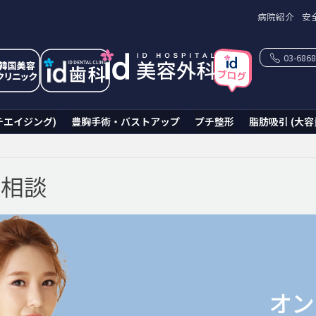
病院紹介
安
03-6868
チエイジング)
豊胸手術・バストアップ
プチ整形
脂肪吸引 (大容
ン相談
オン