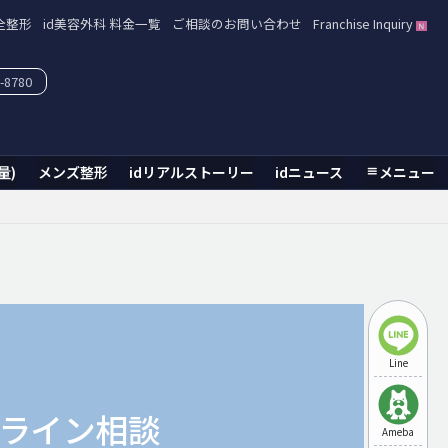
全整形
id美容外科 料金一覧
ご相談のお問い合わせ
Franchise Inquiry
-8780
量)
メンズ整形
idリアルストーリー
idニュース
メニュー
Line
ライン相談
Ameba