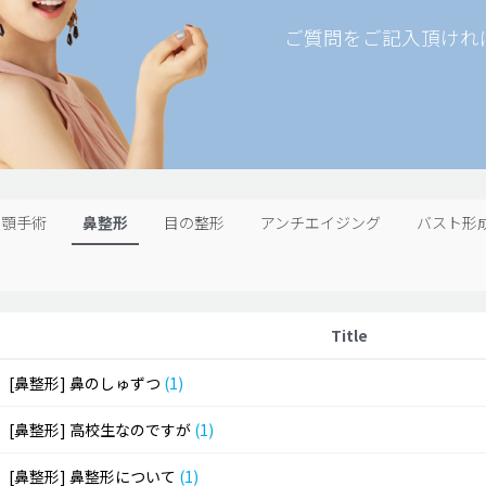
ご質問をご記入頂けれ
両顎手術
鼻整形
目の整形
アンチエイジング
バスト形
Title
[鼻整形]
鼻のしゅずつ
(1)
[鼻整形]
高校生なのですが
(1)
[鼻整形]
鼻整形について
(1)