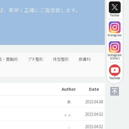
ば、素早く正確にご返信致します。
Twitter
Instagram
Instagram
成・豊胸術
プチ整形
体型整形
皮膚科
(clinic)
YouTube
Author
Date
あ
2015.04.08
。。
2015.04.02
..
2015.04.02