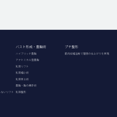
バスト形成・豊胸術
プチ整形
ハイブリッド豊胸
筋肉収縮注射で理想の仕上がりを実現
アナトミカル型豊胸
乳房リフト
乳房縮小術
乳房挙上術
豊胸・胸の再手術
らないリフト
乳頭整形