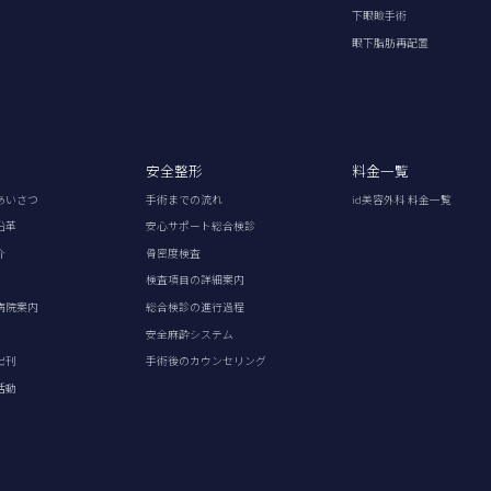
下眼瞼手術
眼下脂肪再配置
安全整形
料金一覧
あいさつ
手術までの流れ
id美容外科 料金一覧
沿革
安心サポート総合検診
介
骨密度検査
検査項目の詳細案内
病院案内
総合検診の進行過程
安全麻酔システム
出刊
手術後のカウンセリング
活動