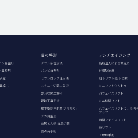
目の整形
アンチエイジング
イン鼻整形
ダブル糸埋没法
脂肪注入による若返り
ト鼻整形
バンビ目整形
幹細胞治療
子鼻)
セブンロック埋没法
眉下リフト(眉下切開)
翼縮小)
スキニー切開二重術
ミニリフトウルトラ
部分切開二重術
V3フェイスリフト
眼瞼下垂手術
ミニ切開リフト
眼下脂肪再配置(クマ取り)
VLフェイスリフトによる切
アップ
デカ目整形
切開フェイスリフト
目尻拡大術(目尻切開)
額リフト
目の再手術
上眼瞼手術