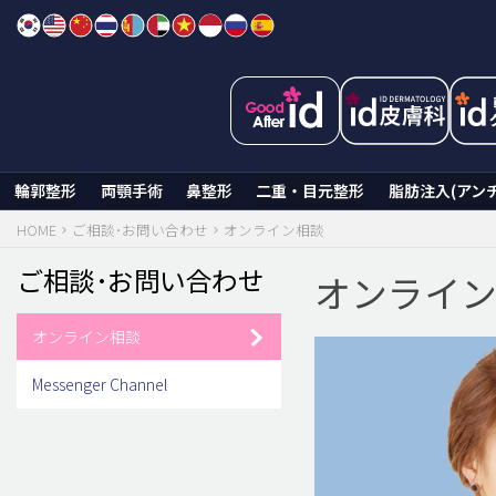
Skip
to
content
輪郭整形
両顎手術
鼻整形
二重・目元整形
脂肪注入(アン
HOME
ご相談･お問い合わせ
オンライン相談
ご相談･お問い合わせ
オンライ
オンライン相談
Messenger Channel