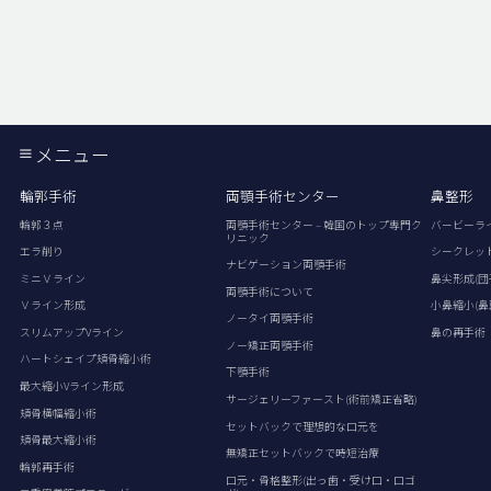
メニュー
輪郭手術
両顎手術センター
鼻整形
輪郭３点
両顎手術センター – 韓国のトップ専門ク
バービーラ
リニック
エラ削り
シークレッ
ナビゲーション両顎手術
ミニＶライン
鼻尖形成(団
両顎手術について
Ｖライン形成
小鼻縮小(鼻
ノータイ両顎手術
スリムアップVライン
鼻の再手術
ノー矯正両顎手術
ハートシェイプ頬骨縮小術
下顎手術
最大縮小Vライン形成
サージェリーファースト(術前矯正省略)
頬骨横幅縮小術
セットバックで理想的な口元を
頬骨最大縮小術
無矯正セットバックで時短治療
輪郭再手術
口元・骨格整形(出っ歯・受け口・口ゴ