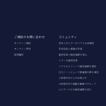
ご相談のお問い合わせ
コミュニティ
オンライン相談
日本人モニターのリアルな体験談
オンライン予約
手術日記と感謝の手紙
仮想整形
症例写真で施術結果を見る
スターの症例写真
リアルセルフィーで施術結果を確認
口コミ・レビューで患者様の声を確認
id美容外科からのお知らせ
id美容外科の活動を動画でチェック
idスターたちの施術結果を紹介