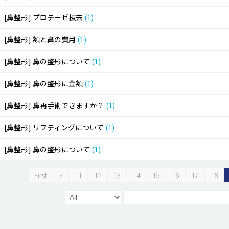
[鼻整形]
プロテーゼ抜去
(1)
[鼻整形]
額と鼻の費用
(1)
[鼻整形]
鼻の整形について
(1)
[鼻整形]
鼻の整形に金額
(1)
[鼻整形]
鼻再手術できますか？
(1)
[鼻整形]
リフティングについて
(1)
[鼻整形]
鼻の整形について
(1)
First
«
11
12
13
14
15
16
17
18