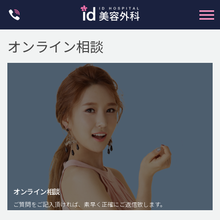
Skip
to
content
オンライン相談
輪郭整形
両顎手術
鼻整形
二重・目元整形
脂肪注入(アンチエイジング)
オンライン相談
豊胸手術・バストアップ
ご質問をご記入頂ければ、素早く正確にご返信致します。
プチ整形