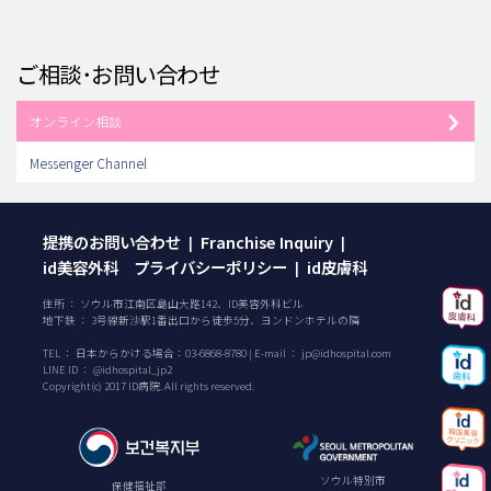
ご相談･お問い合わせ
オンライン相談
Messenger Channel
提携のお問い合わせ
Franchise Inquiry
|
|
id美容外科 プライバシーポリシー
id皮膚科
|
住所 ： ソウル市江南区島山大路142、ID美容外科ビル
地下鉄 ： 3号線新沙駅1番出口から徒歩5分、ヨンドンホテルの隣
TEL ：
日本からかける場合：
03-6868-8780
| E-mail ：
jp@idhospital.com
LINE ID ： @idhospital_jp2
Copyright(c) 2017 ID病院. All rights reserved.
ソウル特別市
保健福祉部