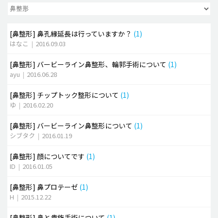
脂肪吸引 (大容量)
[鼻整形]
鼻孔縁延長は行っていますか？
(1)
メンズ整形
はなこ
|
2016.09.03
idリアルストーリー
[鼻整形]
バービーライン鼻整形、輪郭手術について
(1)
idニュース
ayu
|
2016.06.28
病院紹介
[鼻整形]
チップトック整形について
(1)
安全整形
ゆ
|
2016.02.20
料金一覧
[鼻整形]
バービーライン鼻整形について
(1)
ご相談のお問い合わせ
シブタク
|
2016.01.19
[鼻整形]
顔についてです
(1)
ID
|
2016.01.05
[鼻整形]
鼻プロテーゼ
(1)
H
|
2015.12.22
[鼻整形]
鼻と貴族手術について
(1)