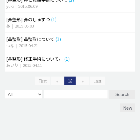
yuki
|
2015.06.09
[鼻整形]
鼻のしゅずつ
(1)
あ
|
2015.05.03
[鼻整形]
鼻整形について
(1)
つな
|
2015.04.21
[鼻整形]
修正手術について。
(1)
あいり
|
2015.04.11
First
«
18
»
Last
Search
New