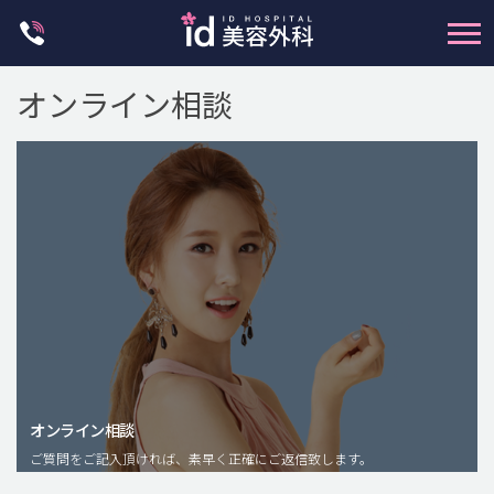
Skip
to
content
オンライン相談
輪郭整形
両顎手術
鼻整形
二重・目元整形
脂肪注入(アンチエイジング)
オンライン相談
豊胸手術・バストアップ
ご質問をご記入頂ければ、素早く正確にご返信致します。
プチ整形