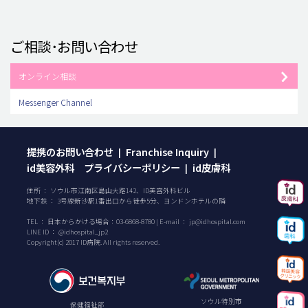
ご相談･お問い合わせ
オンライン相談
Messenger Channel
提携のお問い合わせ
Franchise Inquiry
|
|
id美容外科 プライバシーポリシー
id皮膚科
|
住所 ： ソウル市江南区島山大路142、ID美容外科ビル
地下鉄 ： 3号線新沙駅1番出口から徒歩5分、ヨンドンホテルの隣
TEL ：
日本からかける場合：
03-6868-8780
| E-mail ：
jp@idhospital.com
LINE ID ： @idhospital_jp2
Copyright(c) 2017 ID病院. All rights reserved.
ソウル特別市
保健福祉部