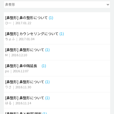
脂肪吸引 (大容量)
[鼻整形]
鼻の整形について
(1)
メンズ整形
ひー
|
2017.01.22
idリアルストーリー
[鼻整形]
カウンセリングについて
(1)
idニュース
ちょふ
|
2017.01.04
病院紹介
[鼻整形]
鼻整形について
(1)
安全整形
M
|
2016.12.10
料金一覧
[鼻整形]
鼻中隔延長
(1)
ご相談のお問い合わせ
po
|
2016.12.07
[鼻整形]
鼻整形について
(1)
りさ
|
2016.11.30
[鼻整形]
鼻整形について
(1)
はる
|
2016.11.14
[鼻整形]
鼻と輪郭 固定
(1)